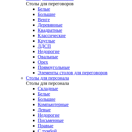
Столы для переговоров
Белые
Большие
Венге
Деревянные
Квадратные
Классические
Круглые
ЛДСП
Недорогие
Овальные
Орех
Прямоугольные
Элементы столов для переговоров
Столы для персонала
Столы для персонала
Cкладные
Белые
Большие
Компьютерные
Левые
Недорогие
Письменные
Правые
С тумбой