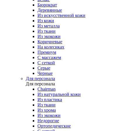
Бюрократ
Деревянные
Из искусственной кожи
Из кожи
Из металла
Из ткани
Из экокожи
Коричневые
На колесиках
Премиум
С массажем
С сеткой
Серые
Черные
Для персонала
Для персонала
Chairman
Из натуральной кожи
Из пластика
Из ткани
Из хрома
Из экокожи
Недорогие
Ортопедические