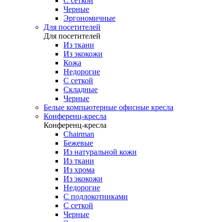
С сеткой
Черные
Эргономичные
Для посетителей
Для посетителей
Из ткани
Из экокожи
Кожа
Недорогие
С сеткой
Складные
Черные
Белые компьютерные офисные кресла
Конференц-кресла
Конференц-кресла
Chairman
Бежевые
Из натуральной кожи
Из ткани
Из хрома
Из экокожи
Недорогие
С подлокотниками
С сеткой
Черные