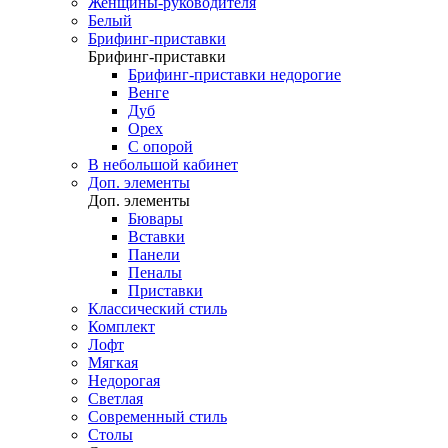
Женщины-руководителя
Белый
Брифинг-приставки
Брифинг-приставки
Брифинг-приставки недорогие
Венге
Дуб
Орех
С опорой
В небольшой кабинет
Доп. элементы
Доп. элементы
Бювары
Вставки
Панели
Пеналы
Приставки
Классический стиль
Комплект
Лофт
Мягкая
Недорогая
Светлая
Современный стиль
Столы