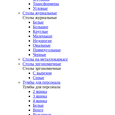
Трансформеры
Угловые
Столы журнальные
Столы журнальные
Белые
Большие
Круглые
Маленькие
Недорогие
Овальные
Прямоугольные
Черные
Столы на металлокаркасе
Столы эргономичные
Столы эргономичные
С вырезом
Серые
Тумбы для персонала
Тумбы для персонала
2 ящика
3 ящика
4 ящика
Белые
Венге
Выкатные