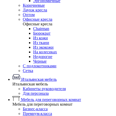
Эргономичные
Коричневые
Лаунж кресла
Оптом
Офисные кресла
Офисные кресла
Chairman
Бюрократ
Из кожи
Из ткани
Из экокожи
На колесиках
Недорогие
Черные
С подлокотниками
Сетка
Итальянская мебель
Итальянская мебель
Кабинеты руководителя
Для персонала
Мебель для переговорных комнат
Мебель для переговорных комнат
Бизнес-класса
Премиум-класса