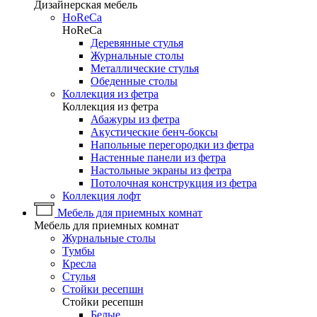
Дизайнерская мебель
HoReCa
HoReCa
Деревянные стулья
Журнальные столы
Металлические стулья
Обеденные столы
Коллекция из фетра
Коллекция из фетра
Абажуры из фетра
Акустические бенч-боксы
Напольные перегородки из фетра
Настенные панели из фетра
Настольные экраны из фетра
Потолочная конструкция из фетра
Коллекция лофт
Мебель для приемных комнат
Мебель для приемных комнат
Журнальные столы
Тумбы
Кресла
Стулья
Стойки ресепшн
Стойки ресепшн
Белые