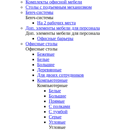
Комплекты офисной мебели
Столы с подъемным механизмом
Бенч-системы
Бенч-системы
На 2 рабочих места
Доп. элементы мебели для персонала
Доп. элементы мебели для персонала
Офисные барьеры
Офисные столы
Офисные столы
Бежевые
Белые
Большие
Деревянные
Для двоих сотрудников
Компьютерные
Компьютерные
Белые
Большие
Прямые
С полками
С тумбой
Серые
Угловые
Угловые