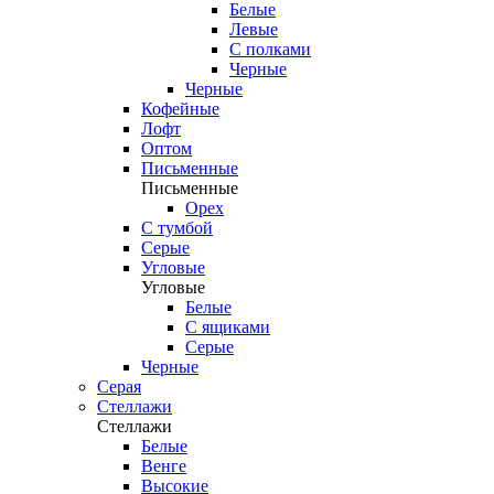
Белые
Левые
С полками
Черные
Черные
Кофейные
Лофт
Оптом
Письменные
Письменные
Орех
С тумбой
Серые
Угловые
Угловые
Белые
С ящиками
Серые
Черные
Серая
Стеллажи
Стеллажи
Белые
Венге
Высокие