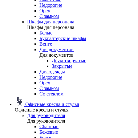
Недорогие
Орех
С замком
Шкафы для персонала
Шкафы для персонала
Белые
Бухгалтерские шкафы
Венге
Для документов
Для документов
Двухстворчатые
Закрытые
Для одежды
Недорогие
Орех
С замком
Со стеклом
Офисные кресла и стулья
Офисные кресла и стулья
Для руководителя
Для руководителя
Chairman
Бежевые
Белые