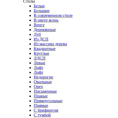
Столы
Белые
Большие
В современном стиле
В цвете ясень
Венге
Деревянные
Дуб
Из ДСП
Из массива дерева
Квадратные
Круглые
ЛДСП
Левые
Лофт
Лофт
Недорогие
Овальные
Орех
Письменные
Правые
Прямоугольные
Прямые
С брифингом
С тумбой