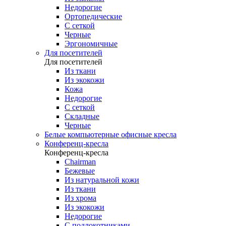
Недорогие
Ортопедические
С сеткой
Черные
Эргономичные
Для посетителей
Для посетителей
Из ткани
Из экокожи
Кожа
Недорогие
С сеткой
Складные
Черные
Белые компьютерные офисные кресла
Конференц-кресла
Конференц-кресла
Chairman
Бежевые
Из натуральной кожи
Из ткани
Из хрома
Из экокожи
Недорогие
С подлокотниками