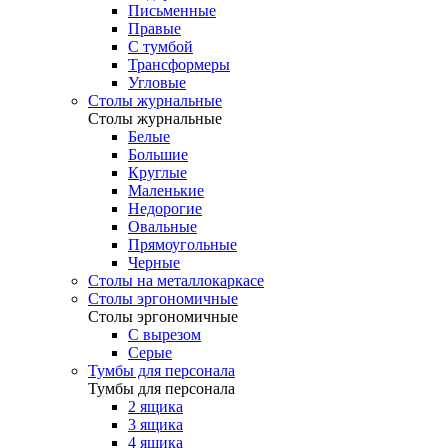
Письменные
Правые
С тумбой
Трансформеры
Угловые
Столы журнальные
Столы журнальные
Белые
Большие
Круглые
Маленькие
Недорогие
Овальные
Прямоугольные
Черные
Столы на металлокаркасе
Столы эргономичные
Столы эргономичные
С вырезом
Серые
Тумбы для персонала
Тумбы для персонала
2 ящика
3 ящика
4 ящика