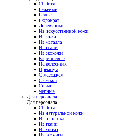
Chairman
Бежевые
Белые
Бюрократ
Деревянные
Из искусственной кожи
Из кожи
Из металла
Из ткани
Из экокожи
Коричневые
На колесиках
Премиум
С массажем
С сеткой
Серые
Черные
Для персонала
Для персонала
Chairman
Из натуральной кожи
Из пластика
Из ткани
Из хрома
Из экокожи