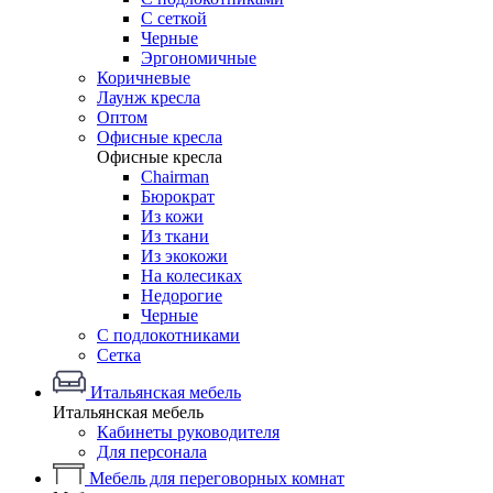
С сеткой
Черные
Эргономичные
Коричневые
Лаунж кресла
Оптом
Офисные кресла
Офисные кресла
Chairman
Бюрократ
Из кожи
Из ткани
Из экокожи
На колесиках
Недорогие
Черные
С подлокотниками
Сетка
Итальянская мебель
Итальянская мебель
Кабинеты руководителя
Для персонала
Мебель для переговорных комнат