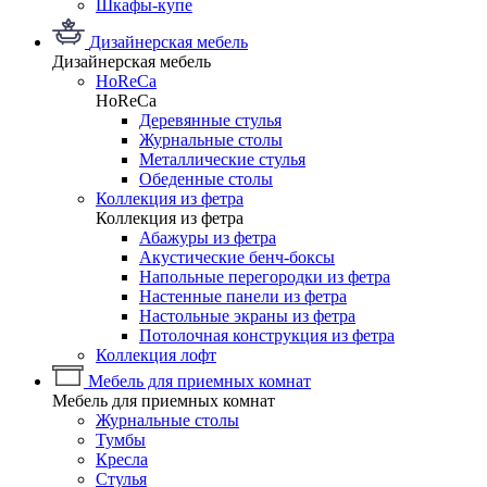
Шкафы-купе
Дизайнерская мебель
Дизайнерская мебель
HoReCa
HoReCa
Деревянные стулья
Журнальные столы
Металлические стулья
Обеденные столы
Коллекция из фетра
Коллекция из фетра
Абажуры из фетра
Акустические бенч-боксы
Напольные перегородки из фетра
Настенные панели из фетра
Настольные экраны из фетра
Потолочная конструкция из фетра
Коллекция лофт
Мебель для приемных комнат
Мебель для приемных комнат
Журнальные столы
Тумбы
Кресла
Стулья