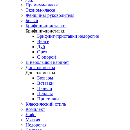
Премиум-класса
Эконом-класса
Женщины-руководителя
Белый
Брифинг-приставки
Брифинг-приставки
Брифинг-приставки недорогие
Венге
Дуб
Орех
С опорой
В небольшой кабинет
Доп. элементы
Доп. элементы
Бювары
Вставки
Панели
Пеналы
Приставки
Классический стиль
Комплект
Лофт
Мягкая
Недорогая