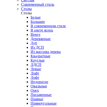
Светлая
Современный стиль
Столы
Столы
Белые
Большие
В современном стиле
В цвете ясень
Венге
Деревянные
Дуб
Из ДСП
Из массива дерева
Квадратные
Круглые
ЛДСП
Левые
Лофт
Лофт
Недорогие
Овальные
Орех
Письменные
Правые
Прямоугольные