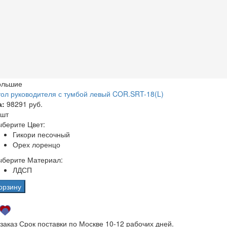
ольшие
ол руководителя с тумбой левый COR.SRT-18(L)
а:
98291 руб.
 шт
берите Цвет:
Гикори песочный
Орех лоренцо
ыберите Материал:
ЛДСП
орзину
 заказ
Срок поставки по Москве 10-12 рабочих дней.