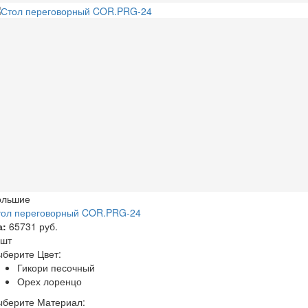
ольшие
тол переговорный COR.PRG-24
а:
65731 руб.
 шт
берите Цвет:
Гикори песочный
Орех лоренцо
ыберите Материал: