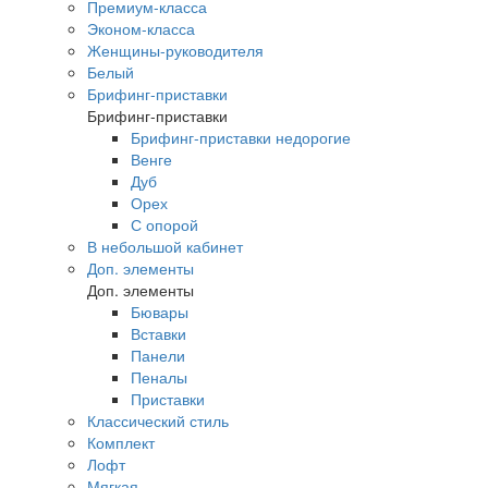
Премиум-класса
Эконом-класса
Женщины-руководителя
Белый
Брифинг-приставки
Брифинг-приставки
Брифинг-приставки недорогие
Венге
Дуб
Орех
С опорой
В небольшой кабинет
Доп. элементы
Доп. элементы
Бювары
Вставки
Панели
Пеналы
Приставки
Классический стиль
Комплект
Лофт
Мягкая