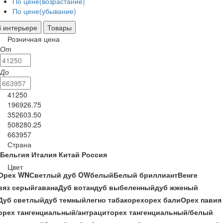
По цене(возрастание)
По цене(убывание)
В интерьере
Товары
Розничная цена
От
До
41250
196926.75
352603.50
508280.25
663957
Страна
Бельгия
Италия
Китай
Россия
Цвет
Орех WN
Светлый дуб OW
белый
Белый бриллиант
Венге
вяз серый
гавана
Дуб вотан
дуб выбеленный
дуб жженый
Дуб светлый
дуб темный
легно табак
орех
орех бали
Орех павия
орех тангенциальный/антрацит
орех тангенциальный/белый