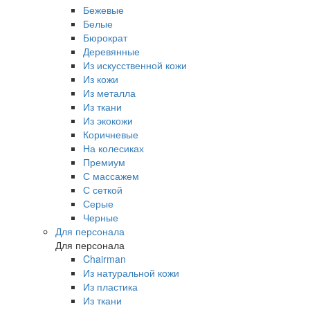
Бежевые
Белые
Бюрократ
Деревянные
Из искусственной кожи
Из кожи
Из металла
Из ткани
Из экокожи
Коричневые
На колесиках
Премиум
С массажем
С сеткой
Серые
Черные
Для персонала
Для персонала
Chairman
Из натуральной кожи
Из пластика
Из ткани