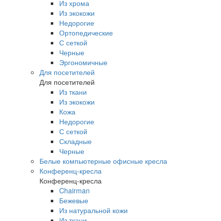
Из хрома
Из экокожи
Недорогие
Ортопедические
С сеткой
Черные
Эргономичные
Для посетителей
Для посетителей
Из ткани
Из экокожи
Кожа
Недорогие
С сеткой
Складные
Черные
Белые компьютерные офисные кресла
Конференц-кресла
Конференц-кресла
Chairman
Бежевые
Из натуральной кожи
Из ткани