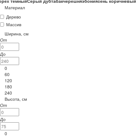
орех темный
Серый дуб
табак
черешня
эбони
ясень коричневый
Материал
Дерево
Массив
Ширина, см
От
До
0
60
120
180
240
Высота, см
От
До
0