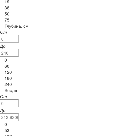
19
38
56
75
Глубина, см
От
До
0
60
120
180
240
Вес, кг
От
До
0
53