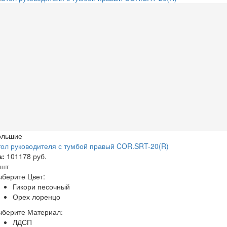
ольшие
ол руководителя с тумбой правый COR.SRT-20(R)
а:
101178 руб.
 шт
берите Цвет:
Гикори песочный
Орех лоренцо
ыберите Материал:
ЛДСП