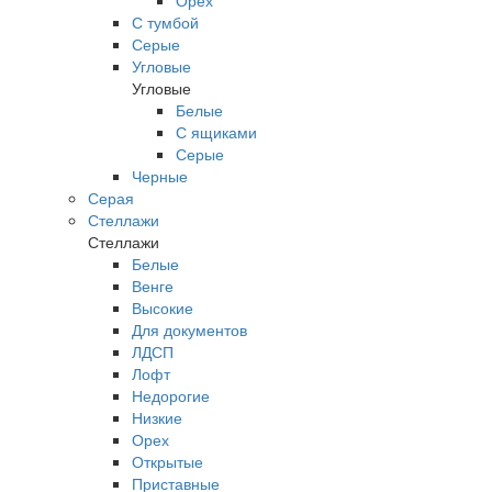
Орех
С тумбой
Серые
Угловые
Угловые
Белые
С ящиками
Серые
Черные
Серая
Стеллажи
Стеллажи
Белые
Венге
Высокие
Для документов
ЛДСП
Лофт
Недорогие
Низкие
Орех
Открытые
Приставные