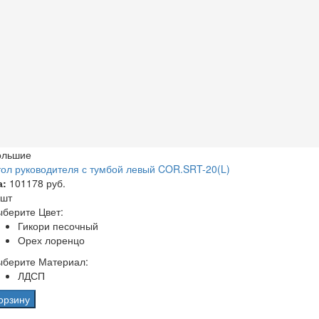
ольшие
ол руководителя с тумбой левый COR.SRT-20(L)
а:
101178 руб.
 шт
берите Цвет:
Гикори песочный
Орех лоренцо
ыберите Материал:
ЛДСП
орзину