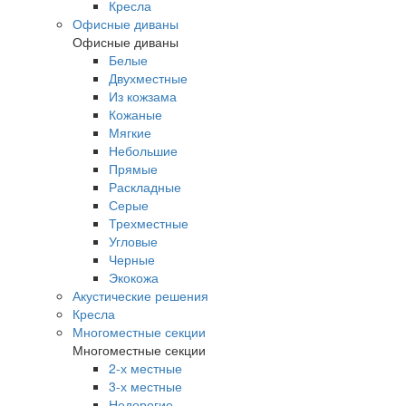
Кресла
Офисные диваны
Офисные диваны
Белые
Двухместные
Из кожзама
Кожаные
Мягкие
Небольшие
Прямые
Раскладные
Серые
Трехместные
Угловые
Черные
Экокожа
Акустические решения
Кресла
Многоместные секции
Многоместные секции
2-х местные
3-х местные
Недорогие