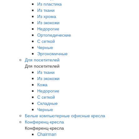
Из пластика
Из ткани
Из хрома
Из экокожи
Недорогие
Ортопедические
С сеткой
Черные
Эргономичные
Для посетителей
Для посетителей
Из ткани
Из экокожи
Кожа
Недорогие
С сеткой
Складные
Черные
Белые компьютерные офисные кресла
Конференц-кресла
Конференц-кресла
Chairman