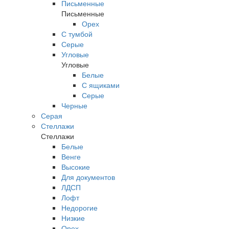
Письменные
Письменные
Орех
С тумбой
Серые
Угловые
Угловые
Белые
С ящиками
Серые
Черные
Серая
Стеллажи
Стеллажи
Белые
Венге
Высокие
Для документов
ЛДСП
Лофт
Недорогие
Низкие
Орех