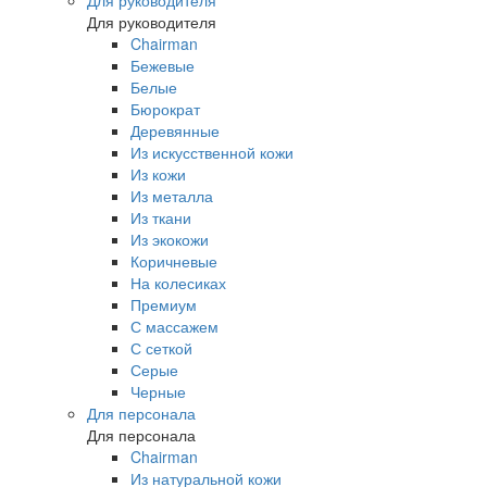
Для руководителя
Для руководителя
Chairman
Бежевые
Белые
Бюрократ
Деревянные
Из искусственной кожи
Из кожи
Из металла
Из ткани
Из экокожи
Коричневые
На колесиках
Премиум
С массажем
С сеткой
Серые
Черные
Для персонала
Для персонала
Chairman
Из натуральной кожи