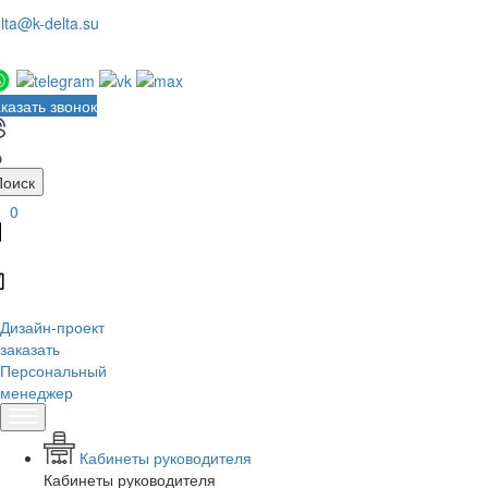
lta@k-delta.su
казать звонок
Поиск
0
Дизайн-проект
заказать
Персональный
менеджер
Кабинеты руководителя
Кабинеты руководителя