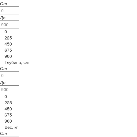
От
До
0
225
450
675
900
Глубина, см
От
До
0
225
450
675
900
Вес, кг
От