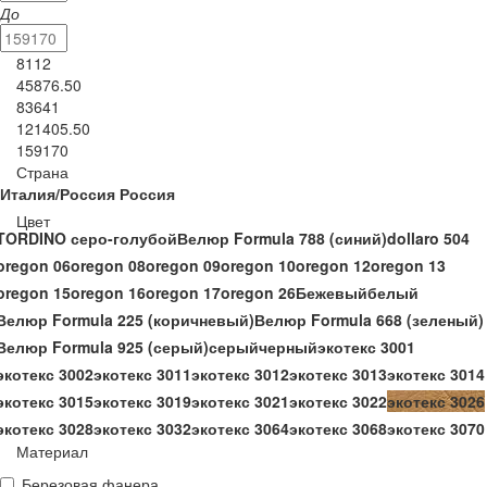
До
8112
45876.50
83641
121405.50
159170
Страна
Италия/Россия
Россия
Цвет
TORDINO серо-голубой
Велюр Formula 788 (синий)
dollaro 504
oregon 06
oregon 08
oregon 09
oregon 10
oregon 12
oregon 13
oregon 15
oregon 16
oregon 17
oregon 26
Бежевый
белый
Велюр Formula 225 (коричневый)
Велюр Formula 668 (зеленый)
Велюр Formula 925 (серый)
серый
черный
экотекс 3001
экотекс 3002
экотекс 3011
экотекс 3012
экотекс 3013
экотекс 3014
экотекс 3015
экотекс 3019
экотекс 3021
экотекс 3022
экотекс 3026
экотекс 3028
экотекс 3032
экотекс 3064
экотекс 3068
экотекс 3070
Материал
Березовая фанера