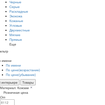
Черные
Серые
Раскладные
Экокожа
Кожаные
Угловые
Двухместные
Мягкие
Прямые
Еще
ильтр
о имени
По имени
По цене(возрастание)
По цене(убывание)
В интерьере
Товары
Материал: Кожзам
Розничная цена
От