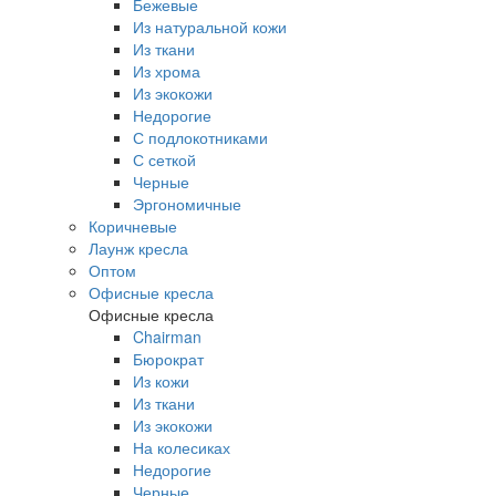
Бежевые
Из натуральной кожи
Из ткани
Из хрома
Из экокожи
Недорогие
С подлокотниками
С сеткой
Черные
Эргономичные
Коричневые
Лаунж кресла
Оптом
Офисные кресла
Офисные кресла
Chairman
Бюрократ
Из кожи
Из ткани
Из экокожи
На колесиках
Недорогие
Черные