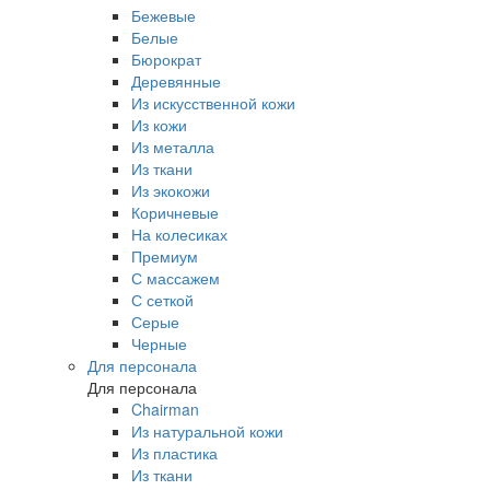
Бежевые
Белые
Бюрократ
Деревянные
Из искусственной кожи
Из кожи
Из металла
Из ткани
Из экокожи
Коричневые
На колесиках
Премиум
С массажем
С сеткой
Серые
Черные
Для персонала
Для персонала
Chairman
Из натуральной кожи
Из пластика
Из ткани