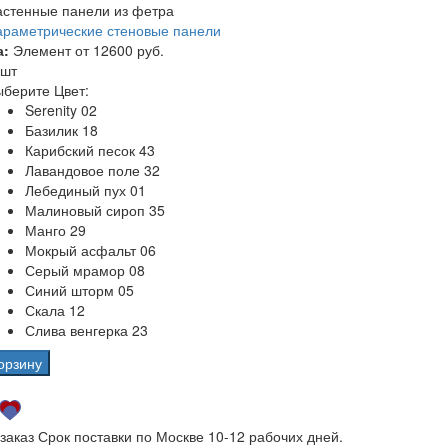
астенные панели из фетра
араметрические стеновые панели
а:
Элемент от
12600 руб.
 шт
берите Цвет:
Serenity 02
Базилик 18
Карибский песок 43
Лавандовое поле 32
Лебединый пух 01
Малиновый сироп 35
Манго 29
Мокрый асфальт 06
Серый мрамор 08
Синий шторм 05
Скала 12
Слива венгерка 23
орзину
 заказ
Срок поставки по Москве 10-12 рабочих дней.