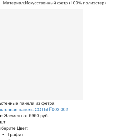
Материал:
Искусственный фетр (100% полиэстер)
астенные панели из фетра
астенная панель СОТЫ F002.002
а:
Элемент от
5950 руб.
 шт
берите Цвет:
Графит