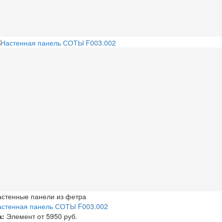
астенные панели из фетра
астенная панель СОТЫ F003.002
а:
Элемент от
5950 руб.