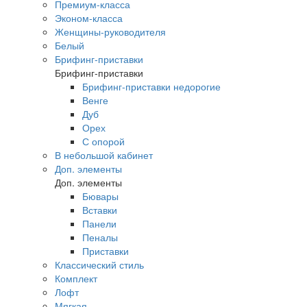
Премиум-класса
Эконом-класса
Женщины-руководителя
Белый
Брифинг-приставки
Брифинг-приставки
Брифинг-приставки недорогие
Венге
Дуб
Орех
С опорой
В небольшой кабинет
Доп. элементы
Доп. элементы
Бювары
Вставки
Панели
Пеналы
Приставки
Классический стиль
Комплект
Лофт
Мягкая