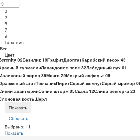
0
2
5
7
9
Гарантия
Все
Цвет
Serenity 02
Базилик 18
Графит
Диоптаз
Карибский песок 43
Красный турмалин
Лавандовое поле 32
Лебединый пух 01
Малиновый сироп 35
Манго 29
Мокрый асфальт 06
Оранжевый агат
Песчаник
Пирит
Серый жемчуг
Серый мрамор 0
Синий авантюрин
Синий шторм 05
Скала 12
Слива венгерка 23
Слоновая кость
Шерл
Выбрано:
11
Показать