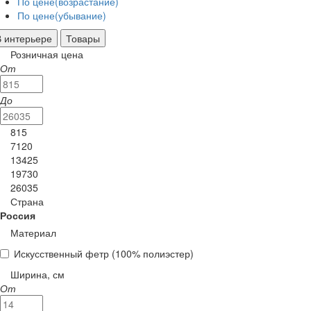
По цене(возрастание)
По цене(убывание)
В интерьере
Товары
Розничная цена
От
До
815
7120
13425
19730
26035
Страна
Россия
Материал
Искусственный фетр (100% полиэстер)
Ширина, см
От