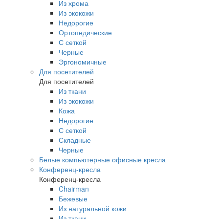
Из хрома
Из экокожи
Недорогие
Ортопедические
С сеткой
Черные
Эргономичные
Для посетителей
Для посетителей
Из ткани
Из экокожи
Кожа
Недорогие
С сеткой
Складные
Черные
Белые компьютерные офисные кресла
Конференц-кресла
Конференц-кресла
Chairman
Бежевые
Из натуральной кожи
Из ткани