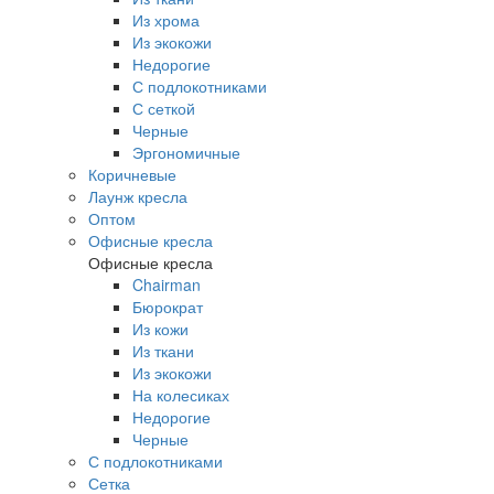
Из хрома
Из экокожи
Недорогие
С подлокотниками
С сеткой
Черные
Эргономичные
Коричневые
Лаунж кресла
Оптом
Офисные кресла
Офисные кресла
Chairman
Бюрократ
Из кожи
Из ткани
Из экокожи
На колесиках
Недорогие
Черные
С подлокотниками
Сетка