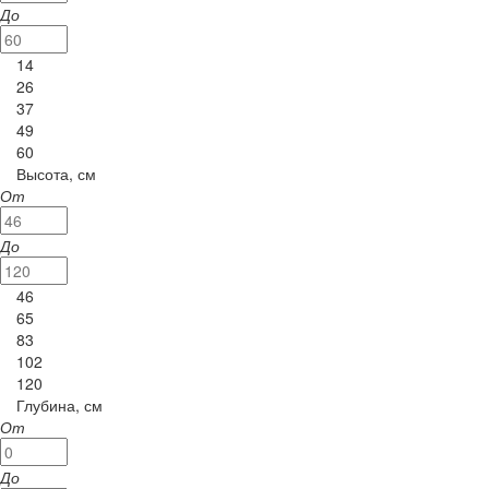
До
14
26
37
49
60
Высота, см
От
До
46
65
83
102
120
Глубина, см
От
До