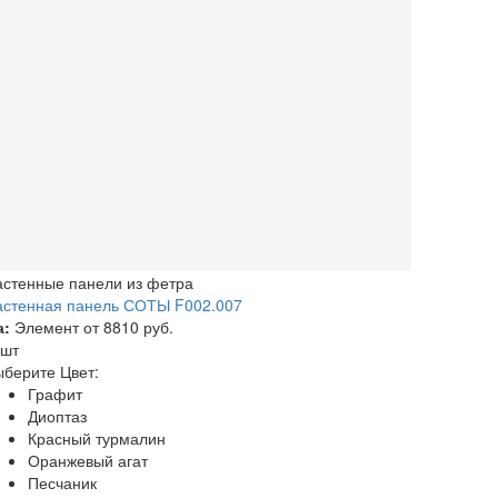
астенные панели из фетра
астенная панель СОТЫ F002.007
а:
Элемент от
8810 руб.
 шт
берите Цвет:
Графит
Диоптаз
Красный турмалин
Оранжевый агат
Песчаник