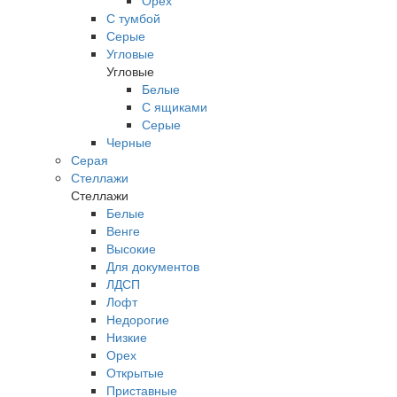
Орех
С тумбой
Серые
Угловые
Угловые
Белые
С ящиками
Серые
Черные
Серая
Стеллажи
Стеллажи
Белые
Венге
Высокие
Для документов
ЛДСП
Лофт
Недорогие
Низкие
Орех
Открытые
Приставные