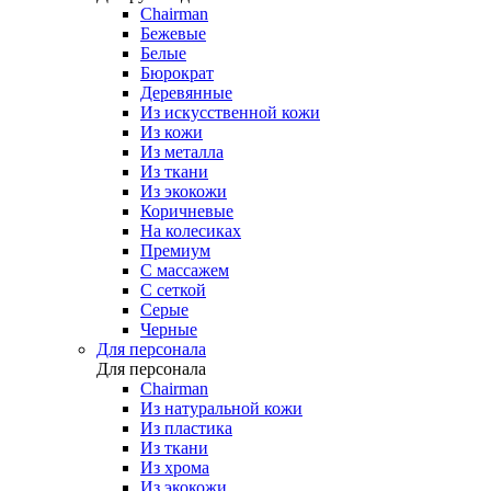
Chairman
Бежевые
Белые
Бюрократ
Деревянные
Из искусственной кожи
Из кожи
Из металла
Из ткани
Из экокожи
Коричневые
На колесиках
Премиум
С массажем
С сеткой
Серые
Черные
Для персонала
Для персонала
Chairman
Из натуральной кожи
Из пластика
Из ткани
Из хрома
Из экокожи