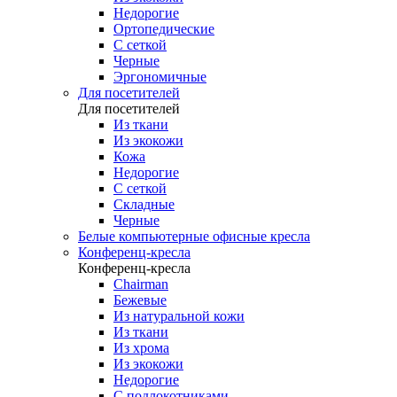
Недорогие
Ортопедические
С сеткой
Черные
Эргономичные
Для посетителей
Для посетителей
Из ткани
Из экокожи
Кожа
Недорогие
С сеткой
Складные
Черные
Белые компьютерные офисные кресла
Конференц-кресла
Конференц-кресла
Chairman
Бежевые
Из натуральной кожи
Из ткани
Из хрома
Из экокожи
Недорогие
С подлокотниками