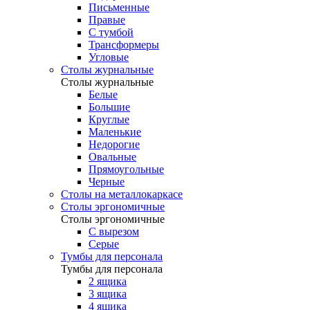
Письменные
Правые
С тумбой
Трансформеры
Угловые
Столы журнальные
Столы журнальные
Белые
Большие
Круглые
Маленькие
Недорогие
Овальные
Прямоугольные
Черные
Столы на металлокаркасе
Столы эргономичные
Столы эргономичные
С вырезом
Серые
Тумбы для персонала
Тумбы для персонала
2 ящика
3 ящика
4 ящика