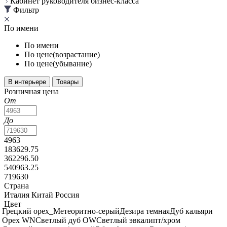
Кабинет руководителя бизнес-класса
Фильтр
По имени
По имени
По цене(возрастание)
По цене(убывание)
В интерьере
Товары
Розничная цена
От
До
4963
183629.75
362296.50
540963.25
719630
Страна
Италия
Китай
Россия
Цвет
Грецкий орех_Метеоритно-серый
Дезира темная
Дуб кальяри
Орех WN
Светлый дуб OW
Светлый эвкалипт/хром