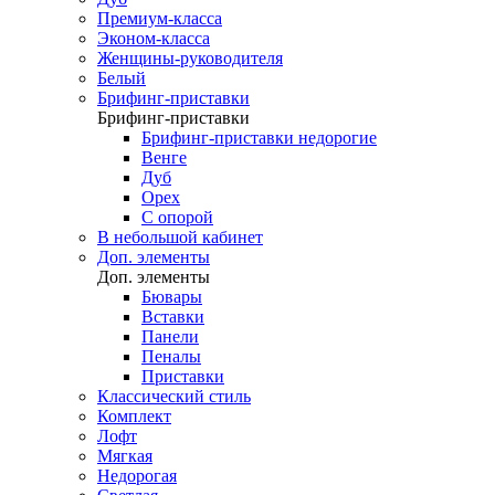
Премиум-класса
Эконом-класса
Женщины-руководителя
Белый
Брифинг-приставки
Брифинг-приставки
Брифинг-приставки недорогие
Венге
Дуб
Орех
С опорой
В небольшой кабинет
Доп. элементы
Доп. элементы
Бювары
Вставки
Панели
Пеналы
Приставки
Классический стиль
Комплект
Лофт
Мягкая
Недорогая