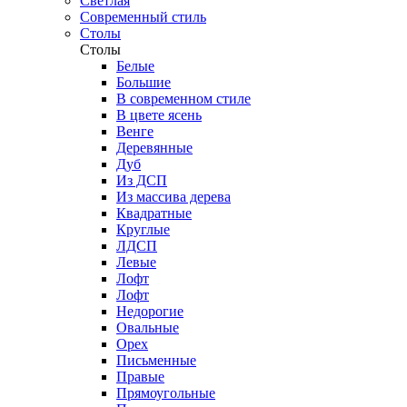
Светлая
Современный стиль
Столы
Столы
Белые
Большие
В современном стиле
В цвете ясень
Венге
Деревянные
Дуб
Из ДСП
Из массива дерева
Квадратные
Круглые
ЛДСП
Левые
Лофт
Лофт
Недорогие
Овальные
Орех
Письменные
Правые
Прямоугольные