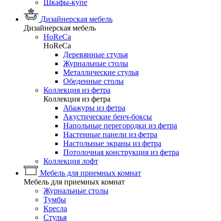
Шкафы-купе
Дизайнерская мебель
Дизайнерская мебель
HoReCa
HoReCa
Деревянные стулья
Журнальные столы
Металлические стулья
Обеденные столы
Коллекция из фетра
Коллекция из фетра
Абажуры из фетра
Акустические бенч-боксы
Напольные перегородки из фетра
Настенные панели из фетра
Настольные экраны из фетра
Потолочная конструкция из фетра
Коллекция лофт
Мебель для приемных комнат
Мебель для приемных комнат
Журнальные столы
Тумбы
Кресла
Стулья