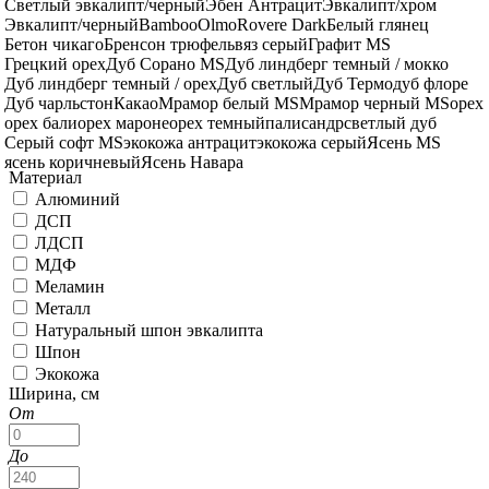
Светлый эвкалипт/черный
Эбен Антрацит
Эвкалипт/хром
Эвкалипт/черный
Bamboo
Olmo
Rovere Dark
Белый глянец
Бетон чикаго
Бренсон трюфель
вяз серый
Графит MS
Грецкий орех
Дуб Cорано MS
Дуб линдберг темный / мокко
Дуб линдберг темный / орех
Дуб светлый
Дуб Термо
дуб флоре
Дуб чарльстон
Какао
Мрамор белый MS
Мрамор черный MS
орех
орех бали
орех мароне
орех темный
палисандр
светлый дуб
Серый софт MS
экокожа антрацит
экокожа серый
Ясень MS
ясень коричневый
Ясень Навара
Материал
Алюминий
ДСП
ЛДСП
МДФ
Меламин
Металл
Натуральный шпон эвкалипта
Шпон
Экокожа
Ширина, см
От
До