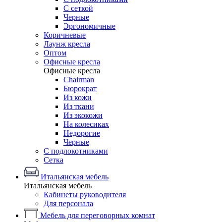
С сеткой
Черные
Эргономичные
Коричневые
Лаунж кресла
Оптом
Офисные кресла
Офисные кресла
Chairman
Бюрократ
Из кожи
Из ткани
Из экокожи
На колесиках
Недорогие
Черные
С подлокотниками
Сетка
Итальянская мебель
Итальянская мебель
Кабинеты руководителя
Для персонала
Мебель для переговорных комнат