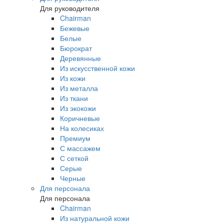
Для руководителя
Chairman
Бежевые
Белые
Бюрократ
Деревянные
Из искусственной кожи
Из кожи
Из металла
Из ткани
Из экокожи
Коричневые
На колесиках
Премиум
С массажем
С сеткой
Серые
Черные
Для персонала
Для персонала
Chairman
Из натуральной кожи