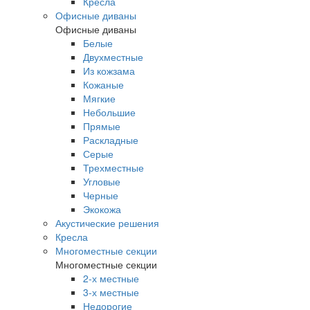
Кресла
Офисные диваны
Офисные диваны
Белые
Двухместные
Из кожзама
Кожаные
Мягкие
Небольшие
Прямые
Раскладные
Серые
Трехместные
Угловые
Черные
Экокожа
Акустические решения
Кресла
Многоместные секции
Многоместные секции
2-х местные
3-х местные
Недорогие