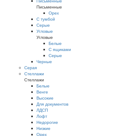
Письменные
Письменные
Орех
С тумбой
Серые
Угловые
Угловые
Белые
С ящиками
Серые
Черные
Серая
Стеллажи
Стеллажи
Белые
Венге
Высокие
Для документов
ЛДСП
Лофт
Недорогие
Низкие
Орех