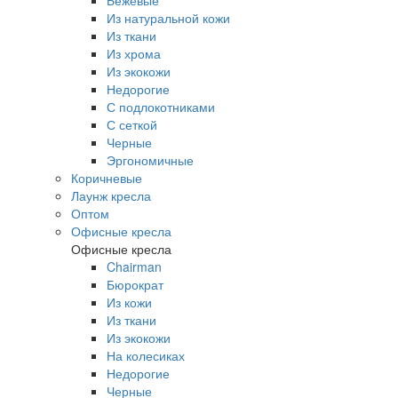
Бежевые
Из натуральной кожи
Из ткани
Из хрома
Из экокожи
Недорогие
С подлокотниками
С сеткой
Черные
Эргономичные
Коричневые
Лаунж кресла
Оптом
Офисные кресла
Офисные кресла
Chairman
Бюрократ
Из кожи
Из ткани
Из экокожи
На колесиках
Недорогие
Черные