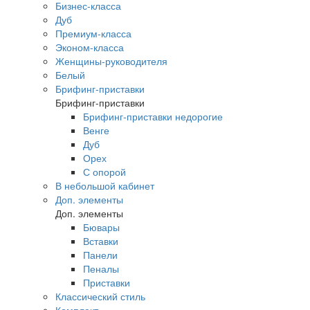
Бизнес-класса
Дуб
Премиум-класса
Эконом-класса
Женщины-руководителя
Белый
Брифинг-приставки
Брифинг-приставки
Брифинг-приставки недорогие
Венге
Дуб
Орех
С опорой
В небольшой кабинет
Доп. элементы
Доп. элементы
Бювары
Вставки
Панели
Пеналы
Приставки
Классический стиль