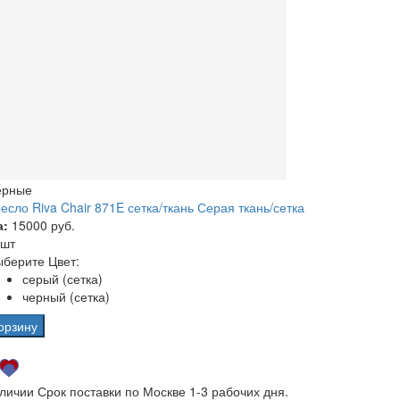
ерные
есло Riva Chair 871E сетка/ткань Серая ткань/сетка
а:
15000 руб.
 шт
берите Цвет:
серый (сетка)
черный (сетка)
орзину
аличии
Срок поставки по Москве 1-3 рабочих дня.