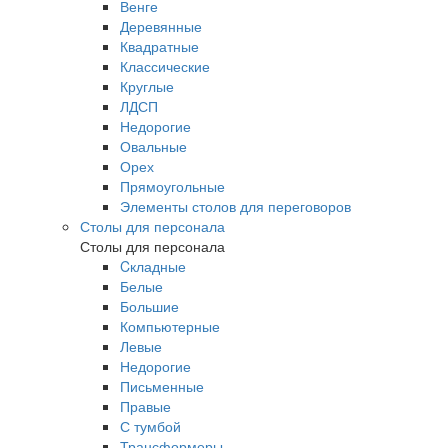
Венге
Деревянные
Квадратные
Классические
Круглые
ЛДСП
Недорогие
Овальные
Орех
Прямоугольные
Элементы столов для переговоров
Столы для персонала
Столы для персонала
Cкладные
Белые
Большие
Компьютерные
Левые
Недорогие
Письменные
Правые
С тумбой
Трансформеры