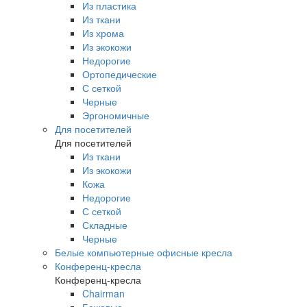
Из пластика
Из ткани
Из хрома
Из экокожи
Недорогие
Ортопедические
С сеткой
Черные
Эргономичные
Для посетителей
Для посетителей
Из ткани
Из экокожи
Кожа
Недорогие
С сеткой
Складные
Черные
Белые компьютерные офисные кресла
Конференц-кресла
Конференц-кресла
Chairman