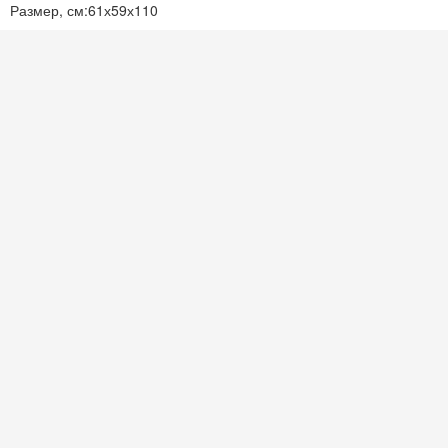
Размер, см:
61х59х110