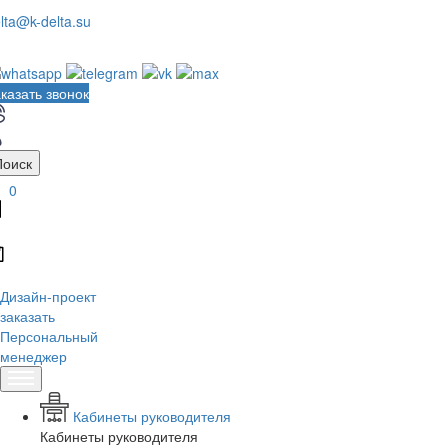
lta@k-delta.su
казать звонок
Поиск
0
Дизайн-проект
заказать
Персональный
менеджер
Кабинеты руководителя
Кабинеты руководителя