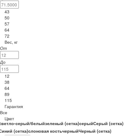
43
50
57
64
72
Вес, кг
От
До
12
38
64
89
115
Гарантия
Все
Цвет
cветло-серый/белый
зеленый (сетка)
серый
Серый (сетка)
Синий (сетка)
слоновая кость
черный
Черный (сетка)