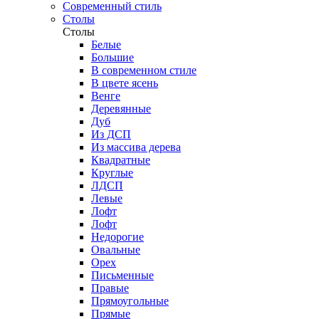
Современный стиль
Столы
Столы
Белые
Большие
В современном стиле
В цвете ясень
Венге
Деревянные
Дуб
Из ДСП
Из массива дерева
Квадратные
Круглые
ЛДСП
Левые
Лофт
Лофт
Недорогие
Овальные
Орех
Письменные
Правые
Прямоугольные
Прямые