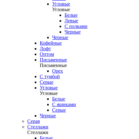
Угловые
Угловые
Белые
Левые
С полками
Черные
Черные
Кофейные
Лофт
Оптом
Письменные
Письменные
Орех
С тумбой
Серые
Угловые
Угловые
Белые
С ящиками
Серые
Черные
Серая
Стеллажи
Стеллажи
Белые