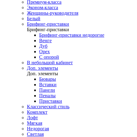
Премиум-класса
Эконом-класса
Женщины-руководителя
Белый
Брифинг-приставки
Брифинг-приставки
Брифинг-приставки недорогие
Венге
Дуб
Орех
С опорой
В небольшой кабинет
Доп. элементы
Доп. элементы
Бювары
Вставки
Панели
Пеналы
Приставки
Классический стиль
Комплект
Лофт
Мягкая
Недорогая
Светлая