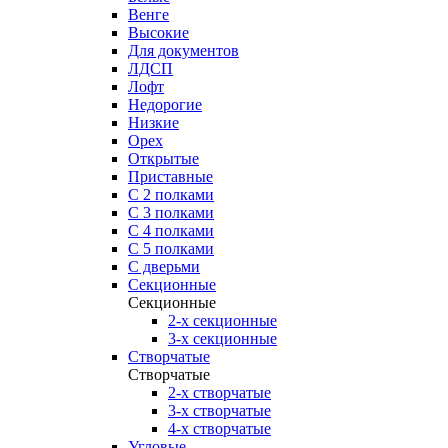
Венге
Высокие
Для документов
ЛДСП
Лофт
Недорогие
Низкие
Орех
Открытые
Приставные
С 2 полками
С 3 полками
С 4 полками
С 5 полками
С дверьми
Секционные
Секционные
2-х секционные
3-х секционные
Створчатые
Створчатые
2-х створчатые
3-х створчатые
4-х створчатые
Угловые