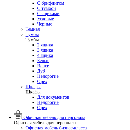
С брифингом
С тумбой
С ящиками
Угловые
Черные
Темная
Тумбы
Тумбы
2 ящика
3 ящика
4 ящика
Белые
Венге
Дуб
Недорогие
Орех
Шкафы
Шкафы
Для документов
Недорогие
Орех
Офисная мебель для персонала
Офисная мебель для персонала
Офисная мебель бизнес-класса