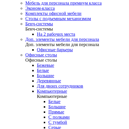
Мебель для персонала премиум класса
Эконом-класса
Комплекты офисной мебели
Столы с подъемным механизмом
Бенч-системы
Бенч-системы
На 2 рабочих места
Доп. элементы мебели для персонала
Доп. элементы мебели для персонала
Офисные барьеры
Офисные столы
Офисные столы
Бежевые
Белые
Большие
Деревянные
Для двоих сотрудников
Компьютерные
Компьютерные
Белые
Большие
Прямые
С полками
С тумбой
Серые