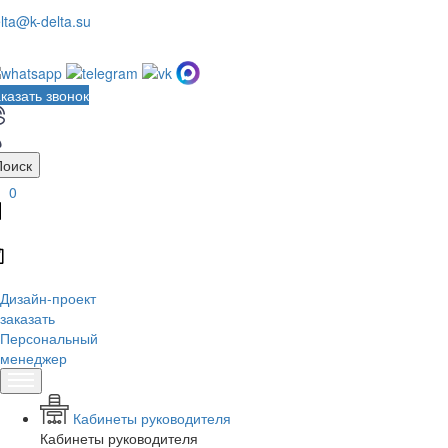
lta@k-delta.su
казать звонок
Поиск
0
Дизайн-проект
заказать
Персональный
менеджер
Кабинеты руководителя
Кабинеты руководителя