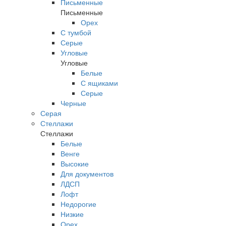
Письменные
Письменные
Орех
С тумбой
Серые
Угловые
Угловые
Белые
С ящиками
Серые
Черные
Серая
Стеллажи
Стеллажи
Белые
Венге
Высокие
Для документов
ЛДСП
Лофт
Недорогие
Низкие
Орех