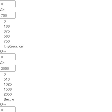
До
0
188
375
563
750
Глубина, см
От
До
0
513
1025
1538
2050
Вес, кг
От