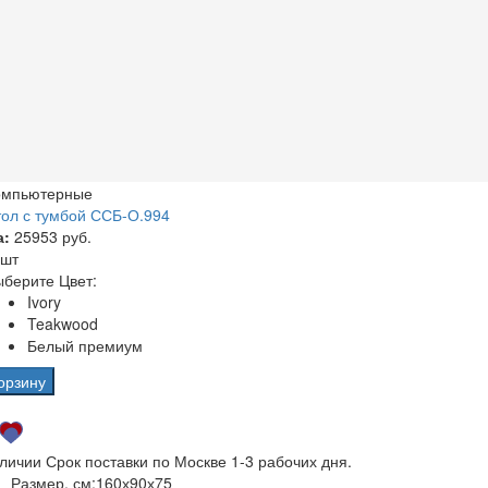
омпьютерные
ол с тумбой ССБ-О.994
а:
25953 руб.
 шт
берите Цвет:
Ivory
Teakwood
Белый премиум
орзину
аличии
Срок поставки по Москве 1-3 рабочих дня.
Размер, см:
160х90х75