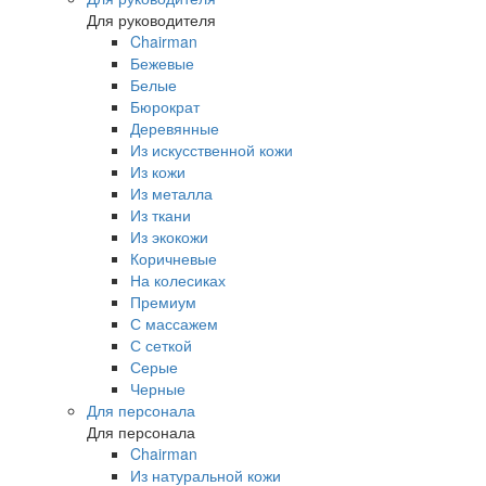
Для руководителя
Chairman
Бежевые
Белые
Бюрократ
Деревянные
Из искусственной кожи
Из кожи
Из металла
Из ткани
Из экокожи
Коричневые
На колесиках
Премиум
С массажем
С сеткой
Серые
Черные
Для персонала
Для персонала
Chairman
Из натуральной кожи