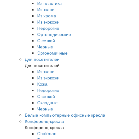
Из пластика
Из ткани
Из хрома
Из экокожи
Недорогие
Ортопедические
С сеткой
Черные
Эргономичные
Для посетителей
Для посетителей
Из ткани
Из экокожи
Кожа
Недорогие
С сеткой
Складные
Черные
Белые компьютерные офисные кресла
Конференц-кресла
Конференц-кресла
Chairman