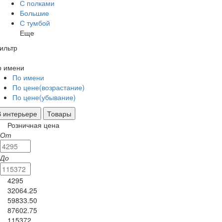
С полками
Большие
С тумбой
Еще
ильтр
о имени
По имени
По цене(возрастание)
По цене(убывание)
В интерьере
Товары
Розничная цена
От
До
4295
32064.25
59833.50
87602.75
115372