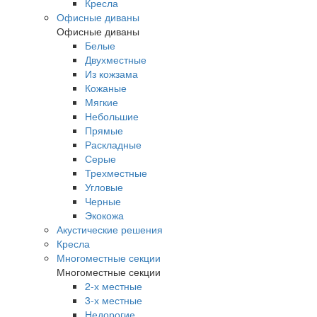
Кресла
Офисные диваны
Офисные диваны
Белые
Двухместные
Из кожзама
Кожаные
Мягкие
Небольшие
Прямые
Раскладные
Серые
Трехместные
Угловые
Черные
Экокожа
Акустические решения
Кресла
Многоместные секции
Многоместные секции
2-х местные
3-х местные
Недорогие