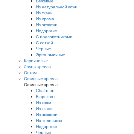
Бежевые
Из натуральной кожи
Из ткани
Из хрома
Из экокожи
Недорогие
С подлокотниками
С сеткой
Черные
Эргономичные
Коричневые
Лаунж кресла
Оптом
Офисные кресла
Офисные кресла
Chairman
Бюрократ
Из кожи
Из ткани
Из экокожи
На колесиках
Недорогие
Черные