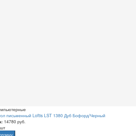
омпьютерные
ол письменный Loftis LST 1380 Дуб Бофорд/Черный
а:
14780 руб.
 шт
орзину