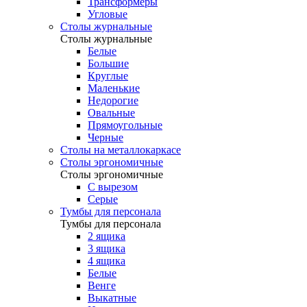
Трансформеры
Угловые
Столы журнальные
Столы журнальные
Белые
Большие
Круглые
Маленькие
Недорогие
Овальные
Прямоугольные
Черные
Столы на металлокаркасе
Столы эргономичные
Столы эргономичные
С вырезом
Серые
Тумбы для персонала
Тумбы для персонала
2 ящика
3 ящика
4 ящика
Белые
Венге
Выкатные