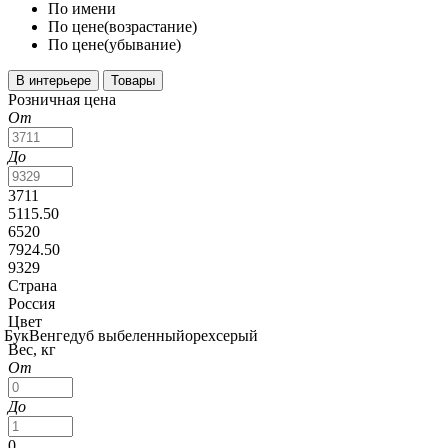
По имени
По цене(возрастание)
По цене(убывание)
В интерьере
Товары
Розничная цена
От
До
3711
5115.50
6520
7924.50
9329
Страна
Россия
Цвет
Бук
Венге
дуб выбеленный
орех
серый
Вес, кг
От
До
0