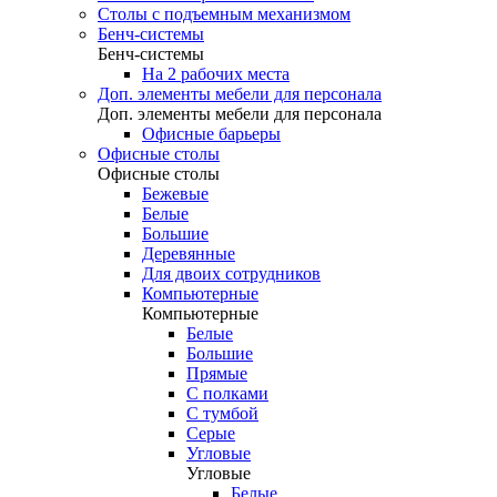
Столы с подъемным механизмом
Бенч-системы
Бенч-системы
На 2 рабочих места
Доп. элементы мебели для персонала
Доп. элементы мебели для персонала
Офисные барьеры
Офисные столы
Офисные столы
Бежевые
Белые
Большие
Деревянные
Для двоих сотрудников
Компьютерные
Компьютерные
Белые
Большие
Прямые
С полками
С тумбой
Серые
Угловые
Угловые
Белые