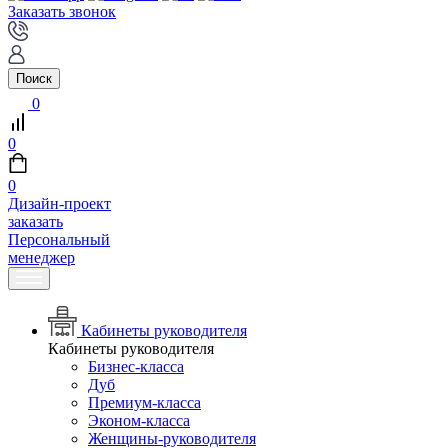
Заказать звонок
Поиск
0
0
0
Дизайн-проект
заказать
Персональный
менеджер
Кабинеты руководителя
Кабинеты руководителя
Бизнес-класса
Дуб
Премиум-класса
Эконом-класса
Женщины-руководителя