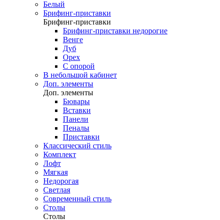
Белый
Брифинг-приставки
Брифинг-приставки
Брифинг-приставки недорогие
Венге
Дуб
Орех
С опорой
В небольшой кабинет
Доп. элементы
Доп. элементы
Бювары
Вставки
Панели
Пеналы
Приставки
Классический стиль
Комплект
Лофт
Мягкая
Недорогая
Светлая
Современный стиль
Столы
Столы