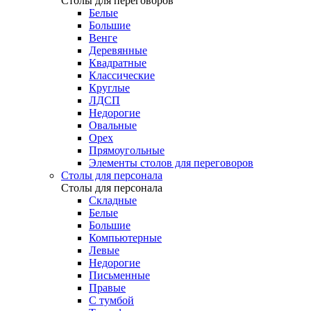
Столы для переговоров
Белые
Большие
Венге
Деревянные
Квадратные
Классические
Круглые
ЛДСП
Недорогие
Овальные
Орех
Прямоугольные
Элементы столов для переговоров
Столы для персонала
Столы для персонала
Cкладные
Белые
Большие
Компьютерные
Левые
Недорогие
Письменные
Правые
С тумбой