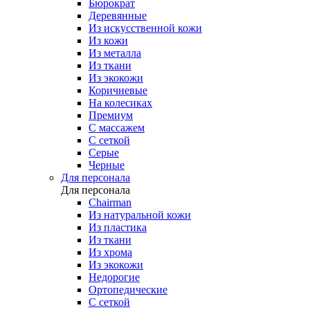
Бюрократ
Деревянные
Из искусственной кожи
Из кожи
Из металла
Из ткани
Из экокожи
Коричневые
На колесиках
Премиум
С массажем
С сеткой
Серые
Черные
Для персонала
Для персонала
Chairman
Из натуральной кожи
Из пластика
Из ткани
Из хрома
Из экокожи
Недорогие
Ортопедические
С сеткой