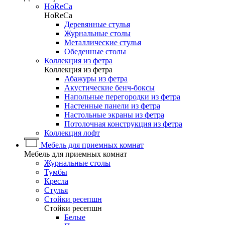
HoReCa
HoReCa
Деревянные стулья
Журнальные столы
Металлические стулья
Обеденные столы
Коллекция из фетра
Коллекция из фетра
Абажуры из фетра
Акустические бенч-боксы
Напольные перегородки из фетра
Настенные панели из фетра
Настольные экраны из фетра
Потолочная конструкция из фетра
Коллекция лофт
Мебель для приемных комнат
Мебель для приемных комнат
Журнальные столы
Тумбы
Кресла
Стулья
Стойки ресепшн
Стойки ресепшн
Белые