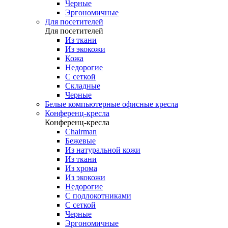
Черные
Эргономичные
Для посетителей
Для посетителей
Из ткани
Из экокожи
Кожа
Недорогие
С сеткой
Складные
Черные
Белые компьютерные офисные кресла
Конференц-кресла
Конференц-кресла
Chairman
Бежевые
Из натуральной кожи
Из ткани
Из хрома
Из экокожи
Недорогие
С подлокотниками
С сеткой
Черные
Эргономичные