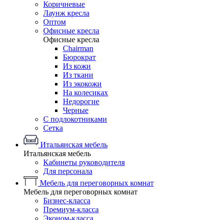
Коричневые
Лаунж кресла
Оптом
Офисные кресла
Офисные кресла
Chairman
Бюрократ
Из кожи
Из ткани
Из экокожи
На колесиках
Недорогие
Черные
С подлокотниками
Сетка
Итальянская мебель
Итальянская мебель
Кабинеты руководителя
Для персонала
Мебель для переговорных комнат
Мебель для переговорных комнат
Бизнес-класса
Премиум-класса
Эконом-класса