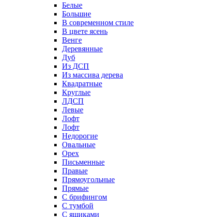
Белые
Большие
В современном стиле
В цвете ясень
Венге
Деревянные
Дуб
Из ДСП
Из массива дерева
Квадратные
Круглые
ЛДСП
Левые
Лофт
Лофт
Недорогие
Овальные
Орех
Письменные
Правые
Прямоугольные
Прямые
С брифингом
С тумбой
С ящиками