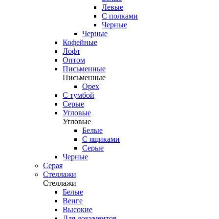
Левые
С полками
Черные
Черные
Кофейные
Лофт
Оптом
Письменные
Письменные
Орех
С тумбой
Серые
Угловые
Угловые
Белые
С ящиками
Серые
Черные
Серая
Стеллажи
Стеллажи
Белые
Венге
Высокие
Для документов