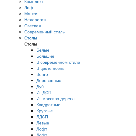
Комплект
Лофт
Мягкая
Недорогая
Светлая
Современный стиль
Столы
Столы
Белые
Большие
В современном стиле
В цвете ясень
Венге
Деревянные
Дуб
Из ДСП
Из массива дерева
Квадратные
Круглые
ЛДСП
Левые
Лофт
Лофт