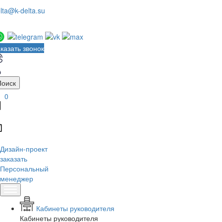
lta@k-delta.su
казать звонок
Поиск
0
Дизайн-проект
заказать
Персональный
менеджер
Кабинеты руководителя
Кабинеты руководителя