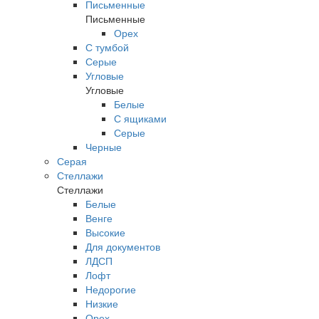
Письменные
Письменные
Орех
С тумбой
Серые
Угловые
Угловые
Белые
С ящиками
Серые
Черные
Серая
Стеллажи
Стеллажи
Белые
Венге
Высокие
Для документов
ЛДСП
Лофт
Недорогие
Низкие
Орех