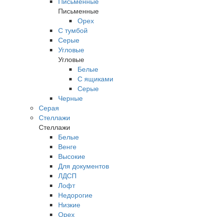
Письменные
Письменные
Орех
С тумбой
Серые
Угловые
Угловые
Белые
С ящиками
Серые
Черные
Серая
Стеллажи
Стеллажи
Белые
Венге
Высокие
Для документов
ЛДСП
Лофт
Недорогие
Низкие
Орех