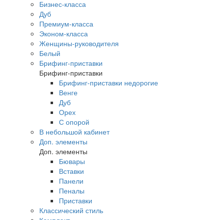
Бизнес-класса
Дуб
Премиум-класса
Эконом-класса
Женщины-руководителя
Белый
Брифинг-приставки
Брифинг-приставки
Брифинг-приставки недорогие
Венге
Дуб
Орех
С опорой
В небольшой кабинет
Доп. элементы
Доп. элементы
Бювары
Вставки
Панели
Пеналы
Приставки
Классический стиль