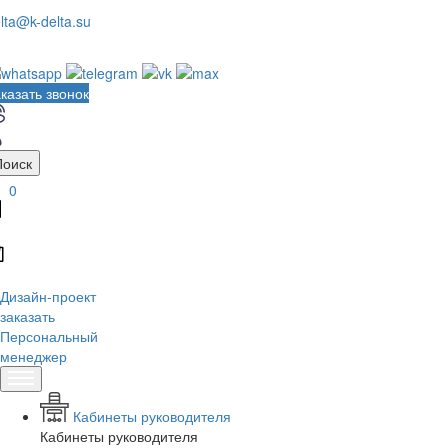
lta@k-delta.su
казать звонок
Поиск
0
Дизайн-проект
заказать
Персональный
менеджер
Кабинеты руководителя
Кабинеты руководителя