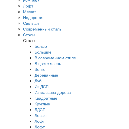
Комплект
Лофт
Мягкая
Недорогая
Светлая
Современный стиль
Столы
Столы
Белые
Большие
В современном стиле
В цвете ясень
Венге
Деревянные
Дуб
Из ДСП
Из массива дерева
Квадратные
Круглые
ЛДСП
Левые
Лофт
Лофт