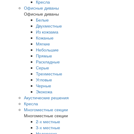
Кресла
Офисные диваны
Офисные диваны
Белые
Двухместные
Из кожзама
Кожаные
Мягкие
Небольшие
Прямые
Раскладные
Серые
Трехместные
Угловые
Черные
Экокожа
Акустические решения
Кресла
Многоместные секции
Многоместные секции
2-х местные
3-х местные
Недорогие