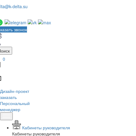
lta@k-delta.su
казать звонок
Поиск
0
Дизайн-проект
заказать
Персональный
менеджер
Кабинеты руководителя
Кабинеты руководителя