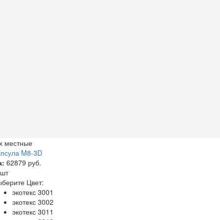
х местные
апсула M8-3D
а:
62879 руб.
 шт
берите Цвет:
экотекс 3001
экотекс 3002
экотекс 3011