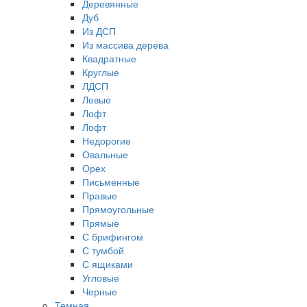
Деревянные
Дуб
Из ДСП
Из массива дерева
Квадратные
Круглые
ЛДСП
Левые
Лофт
Лофт
Недорогие
Овальные
Орех
Письменные
Правые
Прямоугольные
Прямые
С брифингом
С тумбой
С ящиками
Угловые
Черные
Темная