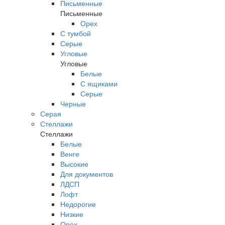
Письменные
Письменные
Орех
С тумбой
Серые
Угловые
Угловые
Белые
С ящиками
Серые
Черные
Серая
Стеллажи
Стеллажи
Белые
Венге
Высокие
Для документов
ЛДСП
Лофт
Недорогие
Низкие
Орех