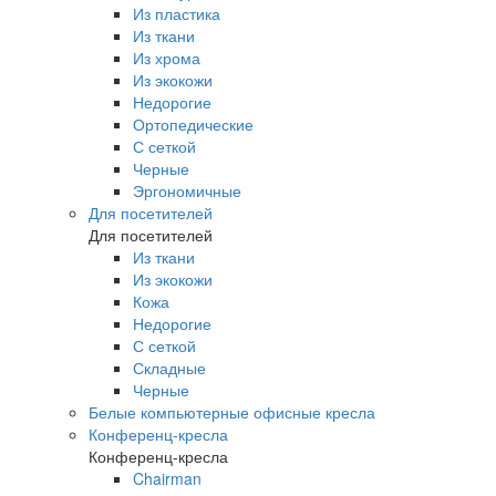
Из пластика
Из ткани
Из хрома
Из экокожи
Недорогие
Ортопедические
С сеткой
Черные
Эргономичные
Для посетителей
Для посетителей
Из ткани
Из экокожи
Кожа
Недорогие
С сеткой
Складные
Черные
Белые компьютерные офисные кресла
Конференц-кресла
Конференц-кресла
Chairman