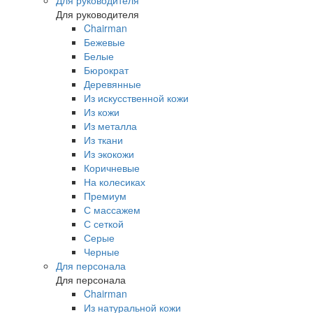
Для руководителя
Для руководителя
Chairman
Бежевые
Белые
Бюрократ
Деревянные
Из искусственной кожи
Из кожи
Из металла
Из ткани
Из экокожи
Коричневые
На колесиках
Премиум
С массажем
С сеткой
Серые
Черные
Для персонала
Для персонала
Chairman
Из натуральной кожи