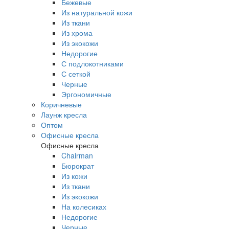
Бежевые
Из натуральной кожи
Из ткани
Из хрома
Из экокожи
Недорогие
С подлокотниками
С сеткой
Черные
Эргономичные
Коричневые
Лаунж кресла
Оптом
Офисные кресла
Офисные кресла
Chairman
Бюрократ
Из кожи
Из ткани
Из экокожи
На колесиках
Недорогие
Черные