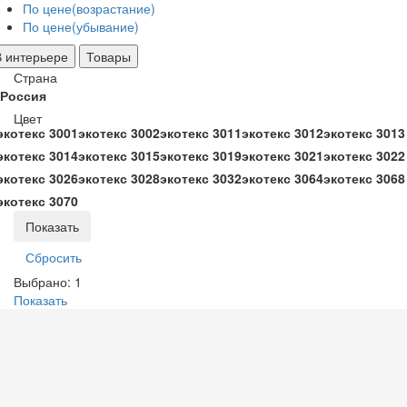
По цене(возрастание)
По цене(убывание)
В интерьере
Товары
Страна
Россия
Цвет
экотекс 3001
экотекс 3002
экотекс 3011
экотекс 3012
экотекс 3013
экотекс 3014
экотекс 3015
экотекс 3019
экотекс 3021
экотекс 3022
экотекс 3026
экотекс 3028
экотекс 3032
экотекс 3064
экотекс 3068
экотекс 3070
Выбрано:
1
Показать