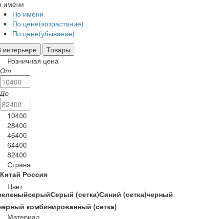
о имени
По имени
По цене(возрастание)
По цене(убывание)
В интерьере
Товары
Розничная цена
От
До
10400
28400
46400
64400
82400
Страна
Китай
Россия
Цвет
зеленый
серый
Серый (сетка)
Синий (сетка)
черный
черный комбинированный (сетка)
Материал