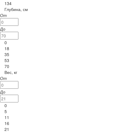
134
Глубина, см
От
До
0
18
35
53
70
Вес, кг
От
До
0
5
11
16
21