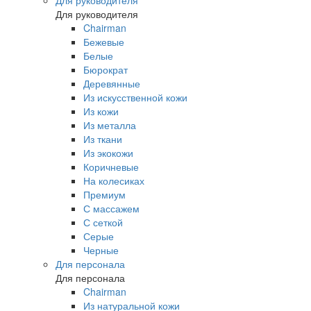
Для руководителя
Для руководителя
Chairman
Бежевые
Белые
Бюрократ
Деревянные
Из искусственной кожи
Из кожи
Из металла
Из ткани
Из экокожи
Коричневые
На колесиках
Премиум
С массажем
С сеткой
Серые
Черные
Для персонала
Для персонала
Chairman
Из натуральной кожи