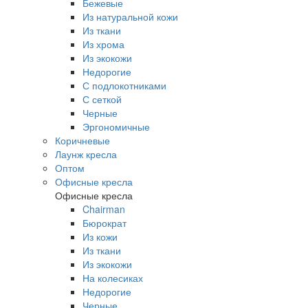
Бежевые
Из натуральной кожи
Из ткани
Из хрома
Из экокожи
Недорогие
С подлокотниками
С сеткой
Черные
Эргономичные
Коричневые
Лаунж кресла
Оптом
Офисные кресла
Офисные кресла
Chairman
Бюрократ
Из кожи
Из ткани
Из экокожи
На колесиках
Недорогие
Черные