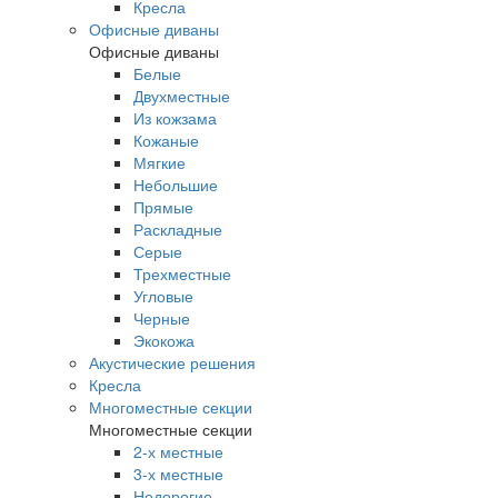
Кресла
Офисные диваны
Офисные диваны
Белые
Двухместные
Из кожзама
Кожаные
Мягкие
Небольшие
Прямые
Раскладные
Серые
Трехместные
Угловые
Черные
Экокожа
Акустические решения
Кресла
Многоместные секции
Многоместные секции
2-х местные
3-х местные
Недорогие