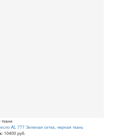
 ткани
есло AL 777 Зеленая сетка, черная ткань
а:
10400 руб.