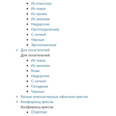
Из пластика
Из ткани
Из хрома
Из экокожи
Недорогие
Ортопедические
С сеткой
Черные
Эргономичные
Для посетителей
Для посетителей
Из ткани
Из экокожи
Кожа
Недорогие
С сеткой
Складные
Черные
Белые компьютерные офисные кресла
Конференц-кресла
Конференц-кресла
Chairman