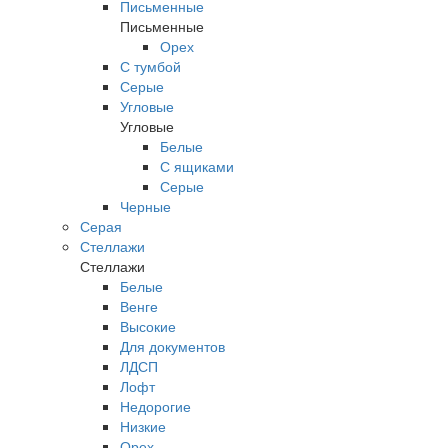
Письменные
Письменные
Орех
С тумбой
Серые
Угловые
Угловые
Белые
С ящиками
Серые
Черные
Серая
Стеллажи
Стеллажи
Белые
Венге
Высокие
Для документов
ЛДСП
Лофт
Недорогие
Низкие
Орех