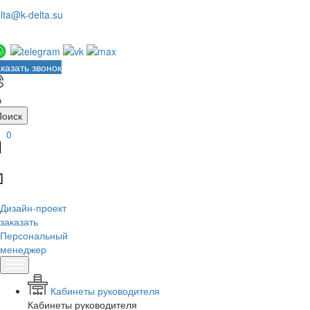
lta@k-delta.su
казать звонок
Поиск
0
Дизайн-проект
заказать
Персональный
менеджер
Кабинеты руководителя
Кабинеты руководителя