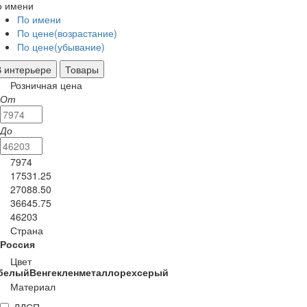
о имени
По имени
По цене(возрастание)
По цене(убывание)
В интерьере
Товары
Розничная цена
От
До
7974
17531.25
27088.50
36645.75
46203
Страна
Россия
Цвет
белый
Венге
клен
металл
орех
серый
Материал