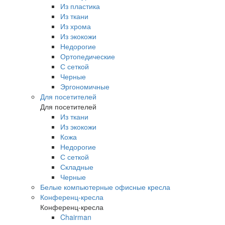
Из пластика
Из ткани
Из хрома
Из экокожи
Недорогие
Ортопедические
С сеткой
Черные
Эргономичные
Для посетителей
Для посетителей
Из ткани
Из экокожи
Кожа
Недорогие
С сеткой
Складные
Черные
Белые компьютерные офисные кресла
Конференц-кресла
Конференц-кресла
Chairman