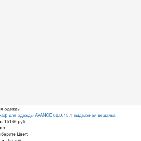
ля одежды
каф для одежды AVANCE 6Ш.013.1 выдвижная вешалка
а:
15146 руб.
 шт
берите Цвет:
Белый