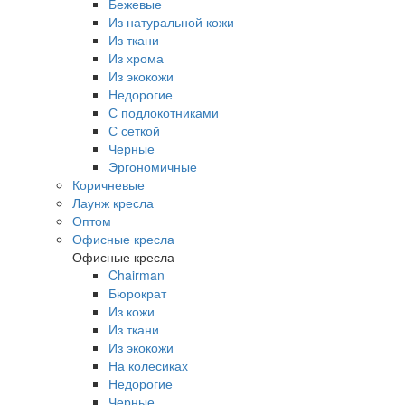
Бежевые
Из натуральной кожи
Из ткани
Из хрома
Из экокожи
Недорогие
С подлокотниками
С сеткой
Черные
Эргономичные
Коричневые
Лаунж кресла
Оптом
Офисные кресла
Офисные кресла
Chairman
Бюрократ
Из кожи
Из ткани
Из экокожи
На колесиках
Недорогие
Черные