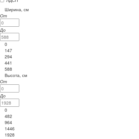
ЛДСП
Ширина, см
От
До
0
147
294
441
588
Высота, см
От
До
0
482
964
1446
1928