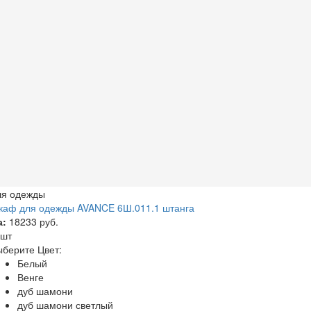
ля одежды
каф для одежды AVANCE 6Ш.011.1 штанга
а:
18233 руб.
 шт
берите Цвет:
Белый
Венге
дуб шамони
дуб шамони светлый