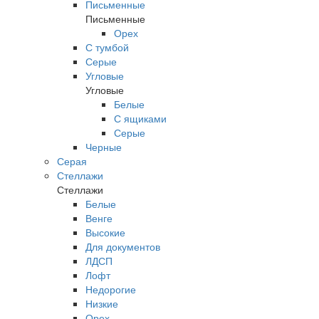
Письменные
Письменные
Орех
С тумбой
Серые
Угловые
Угловые
Белые
С ящиками
Серые
Черные
Серая
Стеллажи
Стеллажи
Белые
Венге
Высокие
Для документов
ЛДСП
Лофт
Недорогие
Низкие
Орех