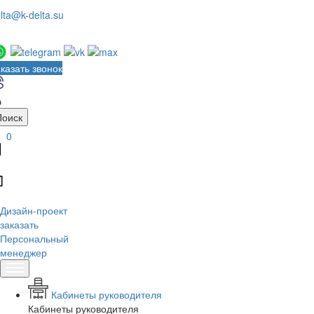
lta@k-delta.su
казать звонок
Поиск
0
Дизайн-проект
заказать
Персональный
менеджер
Кабинеты руководителя
Кабинеты руководителя