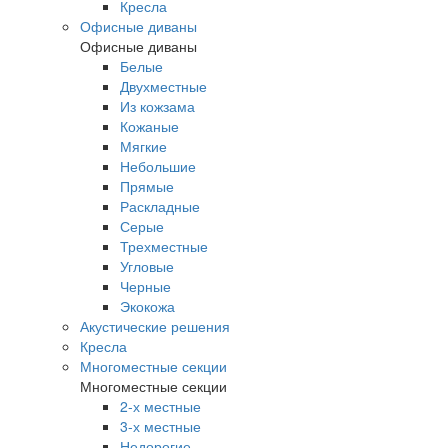
Кресла
Офисные диваны
Офисные диваны
Белые
Двухместные
Из кожзама
Кожаные
Мягкие
Небольшие
Прямые
Раскладные
Серые
Трехместные
Угловые
Черные
Экокожа
Акустические решения
Кресла
Многоместные секции
Многоместные секции
2-х местные
3-х местные
Недорогие