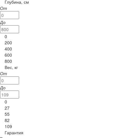
Глубина, см
От
До
0
200
400
600
800
Вес, кг
От
До
0
27
55
82
109
Гарантия