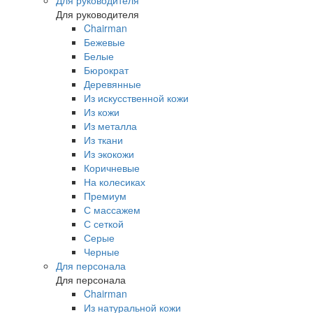
Для руководителя
Для руководителя
Chairman
Бежевые
Белые
Бюрократ
Деревянные
Из искусственной кожи
Из кожи
Из металла
Из ткани
Из экокожи
Коричневые
На колесиках
Премиум
С массажем
С сеткой
Серые
Черные
Для персонала
Для персонала
Chairman
Из натуральной кожи