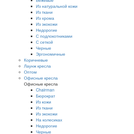
Бежевые
Из натуральной кожи
Из ткани
Из хрома
Из экокожи
Недорогие
С подлокотниками
С сеткой
Черные
Эргономичные
Коричневые
Лаунж кресла
Оптом
Офисные кресла
Офисные кресла
Chairman
Бюрократ
Из кожи
Из ткани
Из экокожи
На колесиках
Недорогие
Черные