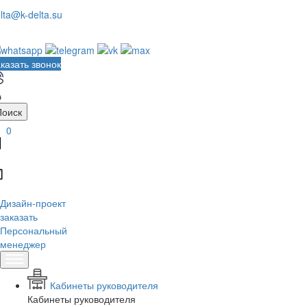
lta@k-delta.su
казать звонок
Поиск
0
Дизайн-проект
заказать
Персональный
менеджер
Кабинеты руководителя
Кабинеты руководителя