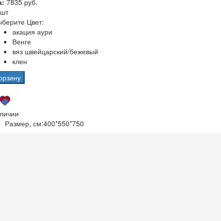
а:
7835 руб.
 шт
берите Цвет:
акация аури
Венге
вяз швейцарский/бежевый
клен
орзину
аличии
Размер, см:
400*550*750