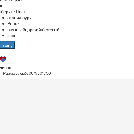
 шт
берите Цвет:
акация аури
Венге
вяз швейцарский/бежевый
клен
орзину
аличии
Размер, см:
600*550*750