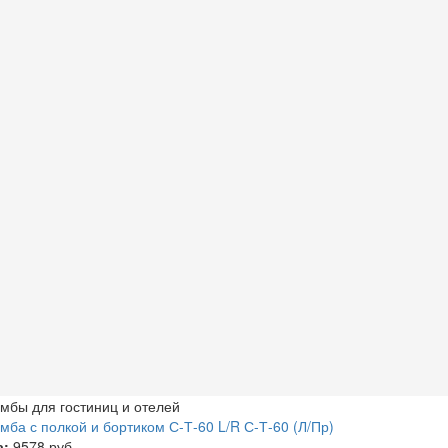
мбы для гостиниц и отелей
мба с полкой и бортиком С-Т-60 L/R С-Т-60 (Л/Пр)
а:
9578 руб.