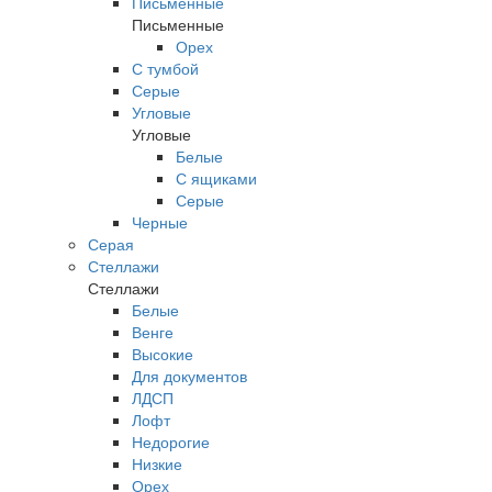
Письменные
Письменные
Орех
С тумбой
Серые
Угловые
Угловые
Белые
С ящиками
Серые
Черные
Серая
Стеллажи
Стеллажи
Белые
Венге
Высокие
Для документов
ЛДСП
Лофт
Недорогие
Низкие
Орех