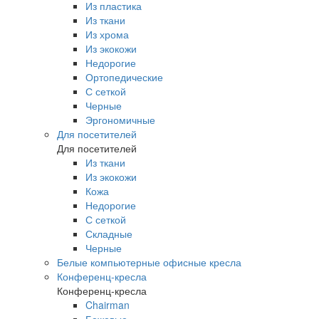
Из пластика
Из ткани
Из хрома
Из экокожи
Недорогие
Ортопедические
С сеткой
Черные
Эргономичные
Для посетителей
Для посетителей
Из ткани
Из экокожи
Кожа
Недорогие
С сеткой
Складные
Черные
Белые компьютерные офисные кресла
Конференц-кресла
Конференц-кресла
Chairman