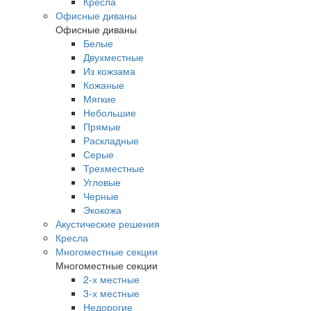
Кресла
Офисные диваны
Офисные диваны
Белые
Двухместные
Из кожзама
Кожаные
Мягкие
Небольшие
Прямые
Раскладные
Серые
Трехместные
Угловые
Черные
Экокожа
Акустические решения
Кресла
Многоместные секции
Многоместные секции
2-х местные
3-х местные
Недорогие