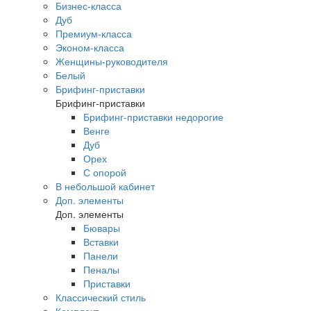
Бизнес-класса
Дуб
Премиум-класса
Эконом-класса
Женщины-руководителя
Белый
Брифинг-приставки
Брифинг-приставки
Брифинг-приставки недорогие
Венге
Дуб
Орех
С опорой
В небольшой кабинет
Доп. элементы
Доп. элементы
Бювары
Вставки
Панели
Пеналы
Приставки
Классический стиль