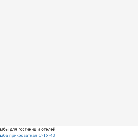
мбы для гостиниц и отелей
мба прикроватная С-ТУ-40