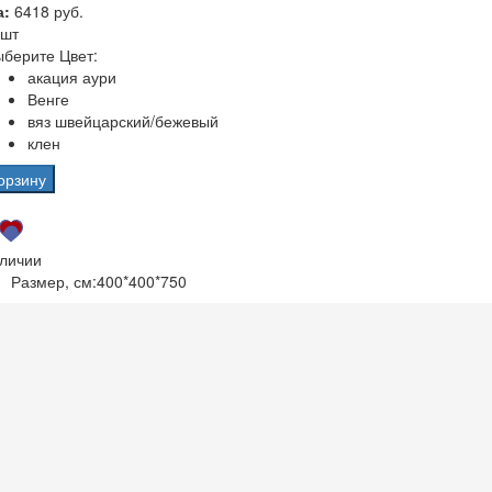
а:
6418 руб.
 шт
берите Цвет:
акация аури
Венге
вяз швейцарский/бежевый
клен
орзину
аличии
Размер, см:
400*400*750