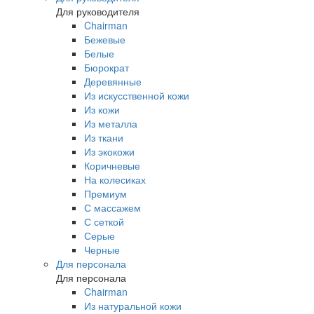
Для руководителя
Chairman
Бежевые
Белые
Бюрократ
Деревянные
Из искусственной кожи
Из кожи
Из металла
Из ткани
Из экокожи
Коричневые
На колесиках
Премиум
С массажем
С сеткой
Серые
Черные
Для персонала
Для персонала
Chairman
Из натуральной кожи