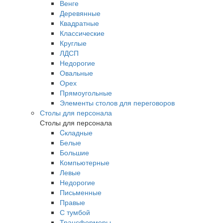
Венге
Деревянные
Квадратные
Классические
Круглые
ЛДСП
Недорогие
Овальные
Орех
Прямоугольные
Элементы столов для переговоров
Столы для персонала
Столы для персонала
Cкладные
Белые
Большие
Компьютерные
Левые
Недорогие
Письменные
Правые
С тумбой
Трансформеры