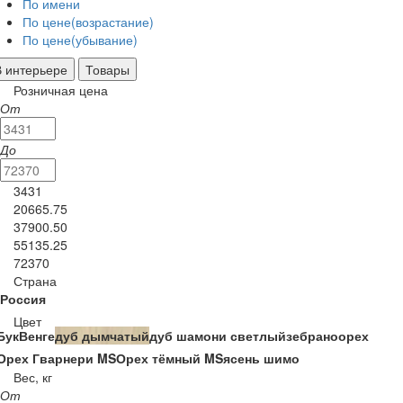
По имени
По цене(возрастание)
По цене(убывание)
В интерьере
Товары
Розничная цена
От
До
3431
20665.75
37900.50
55135.25
72370
Страна
Россия
Цвет
Бук
Венге
дуб дымчатый
дуб шамони светлый
зебрано
орех
Орех Гварнери MS
Орех тёмный MS
ясень шимо
Вес, кг
От