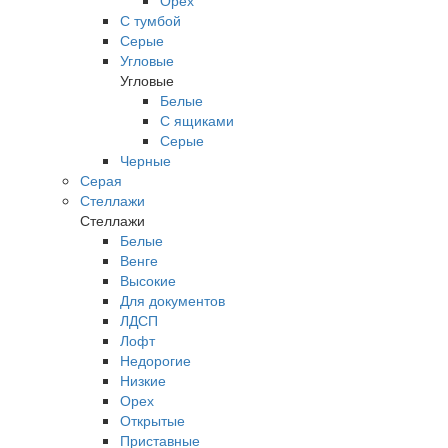
Орех
С тумбой
Серые
Угловые
Угловые
Белые
С ящиками
Серые
Черные
Серая
Стеллажи
Стеллажи
Белые
Венге
Высокие
Для документов
ЛДСП
Лофт
Недорогие
Низкие
Орех
Открытые
Приставные