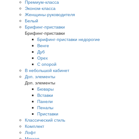
Премиум-класса
Эконом-класса
Женщины-руководителя
Белый
Брифинг-приставки
Брифинг-приставки
Брифинг-приставки недорогие
Венге
Дуб
Орех
С опорой
В небольшой кабинет
Доп. элементы
Доп. элементы
Бювары
Вставки
Панели
Пеналы
Приставки
Классический стиль
Комплект
Лофт
Мягкая