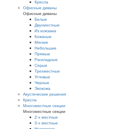
Кресла
Офисные диваны
Офисные диваны
Белые
Двухместные
Из кожзама
Кожаные
Мягкие
Небольшие
Прямые
Раскладные
Серые
Трехместные
Угловые
Черные
Экокожа
Акустические решения
Кресла
Многоместные секции
Многоместные секции
2-х местные
3-х местные
Недорогие