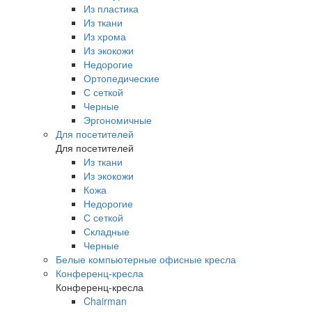
Из пластика
Из ткани
Из хрома
Из экокожи
Недорогие
Ортопедические
С сеткой
Черные
Эргономичные
Для посетителей
Для посетителей
Из ткани
Из экокожи
Кожа
Недорогие
С сеткой
Складные
Черные
Белые компьютерные офисные кресла
Конференц-кресла
Конференц-кресла
Chairman