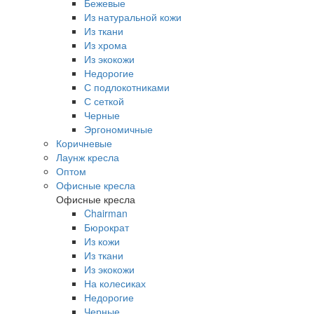
Бежевые
Из натуральной кожи
Из ткани
Из хрома
Из экокожи
Недорогие
С подлокотниками
С сеткой
Черные
Эргономичные
Коричневые
Лаунж кресла
Оптом
Офисные кресла
Офисные кресла
Chairman
Бюрократ
Из кожи
Из ткани
Из экокожи
На колесиках
Недорогие
Черные