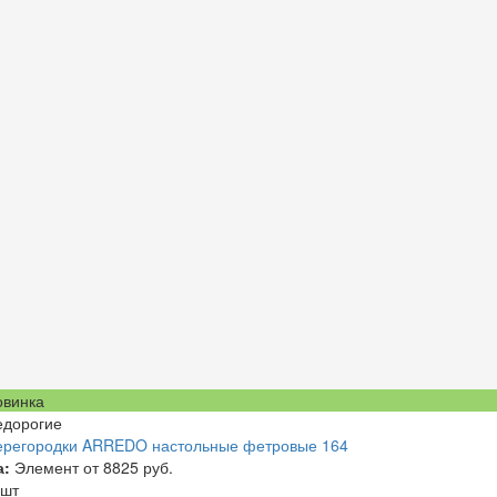
овинка
едорогие
ерегородки ARREDO настольные фетровые 164
а:
Элемент от
8825 руб.
 шт