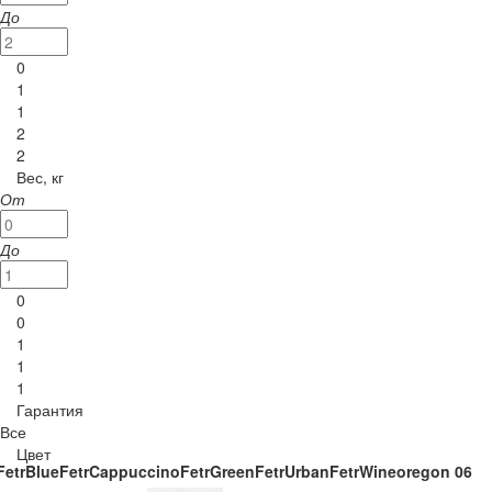
До
0
1
1
2
2
Вес, кг
От
До
0
0
1
1
1
Гарантия
Все
Цвет
FetrBlue
FetrCappuccino
FetrGreen
FetrUrban
FetrWine
oregon 06