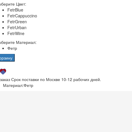
берите Цвет:
FetrBlue
FetrCappuccino
FetrGreen
FetrUrban
FetrWine
ыберите Материал:
Фетр
орзину
 заказ
Срок поставки по Москве 10-12 рабочих дней.
Материал:
Фетр