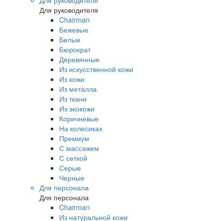
Для руководителя
Для руководителя
Chairman
Бежевые
Белые
Бюрократ
Деревянные
Из искусственной кожи
Из кожи
Из металла
Из ткани
Из экокожи
Коричневые
На колесиках
Премиум
С массажем
С сеткой
Серые
Черные
Для персонала
Для персонала
Chairman
Из натуральной кожи