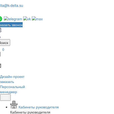
lta@k-delta.su
казать звонок
Поиск
0
Дизайн-проект
заказать
Персональный
менеджер
Кабинеты руководителя
Кабинеты руководителя