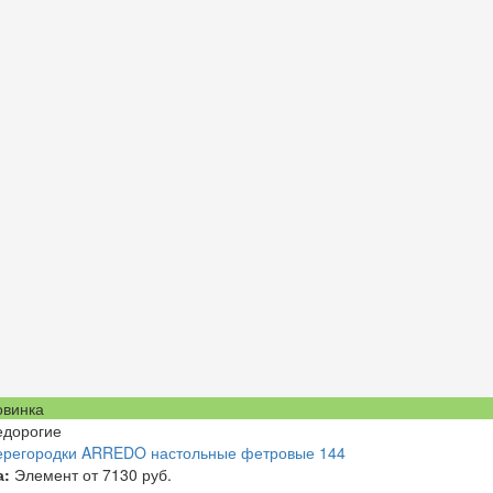
овинка
едорогие
ерегородки ARREDO настольные фетровые 144
а:
Элемент от
7130 руб.