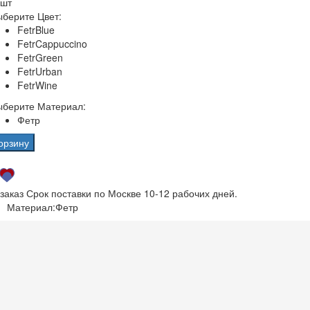
 шт
берите Цвет:
FetrBlue
FetrCappuccino
FetrGreen
FetrUrban
FetrWine
ыберите Материал:
Фетр
орзину
 заказ
Срок поставки по Москве 10-12 рабочих дней.
Материал:
Фетр