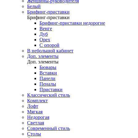
Женщины-руководителя
Белый
Брифинг-приставки
Брифинг-приставки
Брифинг-приставки недорогие
Венге
Дуб
Орех
С опорой
В небольшой кабинет
Доп. элементы
Доп. элементы
Бювары
Вставки
Панели
Пеналы
Приставки
Классический стиль
Комплект
Лофт
Мягкая
Недорогая
Светлая
Современный стиль
Столы