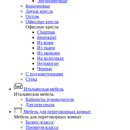
Эргономичные
Коричневые
Лаунж кресла
Оптом
Офисные кресла
Офисные кресла
Chairman
Бюрократ
Из кожи
Из ткани
Из экокожи
На колесиках
Недорогие
Черные
С подлокотниками
Сетка
Итальянская мебель
Итальянская мебель
Кабинеты руководителя
Для персонала
Мебель для переговорных комнат
Мебель для переговорных комнат
Бизнес-класса
Премиум-класса