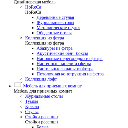
Дизайнерская мебель
HoReCa
HoReCa
Деревянные стулья
Журнальные столы
Металлические стулья
Обеденные столы
Коллекция из фетра
Коллекция из фетра
Абажуры из фетра
Акустические бенч-боксы
Напольные перегородки из фетра
Настенные панели из фетра
Настольные экраны из фетра
Потолочная конструкция из фетра
Коллекция лофт
Мебель для приемных комнат
Мебель для приемных комнат
Журнальные столы
Тумбы
Кресла
Стулья
Стойки ресепшн
Стойки ресепшн
Белые