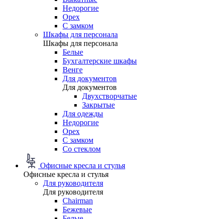
Недорогие
Орех
С замком
Шкафы для персонала
Шкафы для персонала
Белые
Бухгалтерские шкафы
Венге
Для документов
Для документов
Двухстворчатые
Закрытые
Для одежды
Недорогие
Орех
С замком
Со стеклом
Офисные кресла и стулья
Офисные кресла и стулья
Для руководителя
Для руководителя
Chairman
Бежевые
Белые