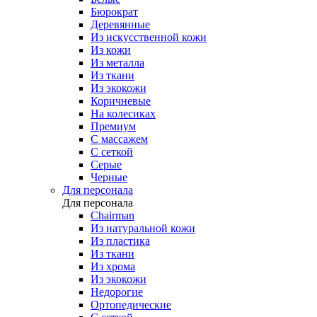
Бюрократ
Деревянные
Из искусственной кожи
Из кожи
Из металла
Из ткани
Из экокожи
Коричневые
На колесиках
Премиум
С массажем
С сеткой
Серые
Черные
Для персонала
Для персонала
Chairman
Из натуральной кожи
Из пластика
Из ткани
Из хрома
Из экокожи
Недорогие
Ортопедические