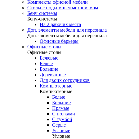
Комплекты офисной мебели
Столы с подъемным механизмом
Бенч-системы
Бенч-системы
На 2 рабочих места
Доп. элементы мебели для персонала
Доп. элементы мебели для персонала
Офисные барьеры
Офисные столы
Офисные столы
Бежевые
Белые
Большие
Деревянные
Для двоих сотрудников
Компьютерные
Компьютерные
Белые
Большие
Прямые
С полками
С тумбой
Серые
Угловые
Угловые