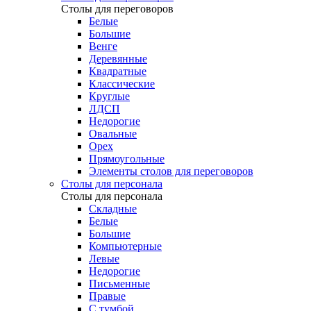
Столы для переговоров
Белые
Большие
Венге
Деревянные
Квадратные
Классические
Круглые
ЛДСП
Недорогие
Овальные
Орех
Прямоугольные
Элементы столов для переговоров
Столы для персонала
Столы для персонала
Cкладные
Белые
Большие
Компьютерные
Левые
Недорогие
Письменные
Правые
С тумбой