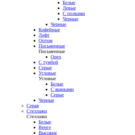
Белые
Левые
С полками
Черные
Черные
Кофейные
Лофт
Оптом
Письменные
Письменные
Орех
С тумбой
Серые
Угловые
Угловые
Белые
С ящиками
Серые
Черные
Серая
Стеллажи
Стеллажи
Белые
Венге
Высокие