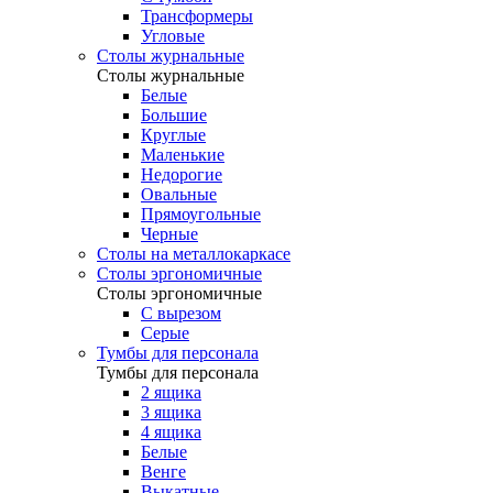
Трансформеры
Угловые
Столы журнальные
Столы журнальные
Белые
Большие
Круглые
Маленькие
Недорогие
Овальные
Прямоугольные
Черные
Столы на металлокаркасе
Столы эргономичные
Столы эргономичные
С вырезом
Серые
Тумбы для персонала
Тумбы для персонала
2 ящика
3 ящика
4 ящика
Белые
Венге
Выкатные