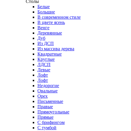
Столы
Белые
Большие
В современном стиле
В цвете ясень
Венге
Деревянные
Дуб
Из ДСП
Из массива дерева
Квадратные
Круглые
ЛДСП
Левые
Лофт
Лофт
Недорогие
Овальные
Орех
Письменные
Правые
Прямоугольные
Прямые
С брифингом
С тумбой