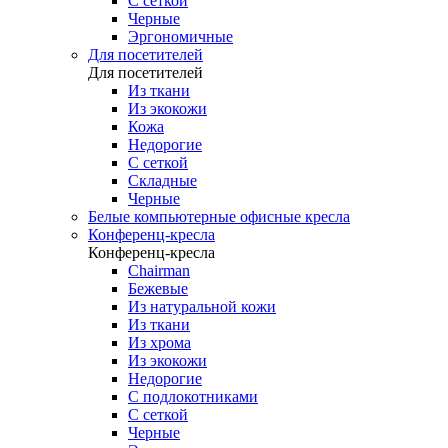
С сеткой
Черные
Эргономичные
Для посетителей
Для посетителей
Из ткани
Из экокожи
Кожа
Недорогие
С сеткой
Складные
Черные
Белые компьютерные офисные кресла
Конференц-кресла
Конференц-кресла
Chairman
Бежевые
Из натуральной кожи
Из ткани
Из хрома
Из экокожи
Недорогие
С подлокотниками
С сеткой
Черные