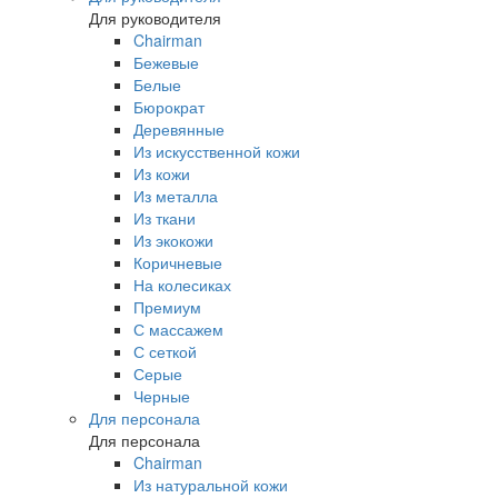
Для руководителя
Chairman
Бежевые
Белые
Бюрократ
Деревянные
Из искусственной кожи
Из кожи
Из металла
Из ткани
Из экокожи
Коричневые
На колесиках
Премиум
С массажем
С сеткой
Серые
Черные
Для персонала
Для персонала
Chairman
Из натуральной кожи