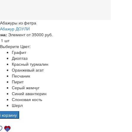
Абажуры из фетра
Абажур ДОУЛИ
ена:
Элемент от
35000 руб.
а
1 шт
Выберите Цвет:
Графит
Диоптаз
Красный турмалин
Оранжевый агат
Песчаник
Пирит
Серый жемчуг
Синий авантюрин
Слоновая кость
Шерл
В корзину