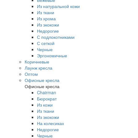
Бежевые
Из натуральной кожи
Из ткани
Из хрома
Из экокожи
Недорогие
С подлокотниками
С сеткой
Черные
Эргономичные
Коричневые
Лаунж кресла
Оптом
Офисные кресла
Офисные кресла
Chairman
Бюрократ
Из кожи
Из ткани
Из экокожи
На колесиках
Недорогие
Черные