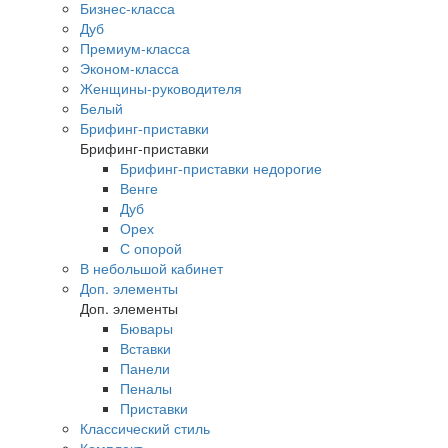
Бизнес-класса
Дуб
Премиум-класса
Эконом-класса
Женщины-руководителя
Белый
Брифинг-приставки
Брифинг-приставки
Брифинг-приставки недорогие
Венге
Дуб
Орех
С опорой
В небольшой кабинет
Доп. элементы
Доп. элементы
Бювары
Вставки
Панели
Пеналы
Приставки
Классический стиль