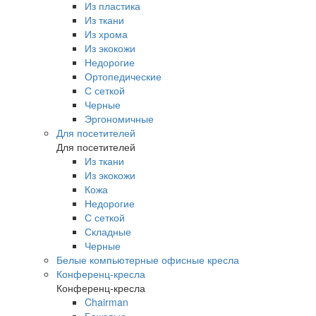
Из пластика
Из ткани
Из хрома
Из экокожи
Недорогие
Ортопедические
С сеткой
Черные
Эргономичные
Для посетителей
Для посетителей
Из ткани
Из экокожи
Кожа
Недорогие
С сеткой
Складные
Черные
Белые компьютерные офисные кресла
Конференц-кресла
Конференц-кресла
Chairman