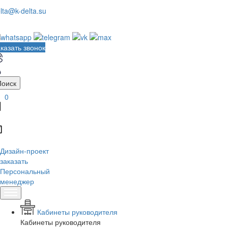
lta@k-delta.su
казать звонок
Поиск
0
Дизайн-проект
заказать
Персональный
менеджер
Кабинеты руководителя
Кабинеты руководителя