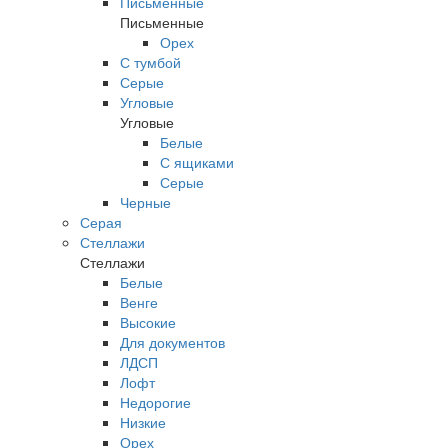
Письменные
Письменные
Орех
С тумбой
Серые
Угловые
Угловые
Белые
С ящиками
Серые
Черные
Серая
Стеллажи
Стеллажи
Белые
Венге
Высокие
Для документов
ЛДСП
Лофт
Недорогие
Низкие
Орех