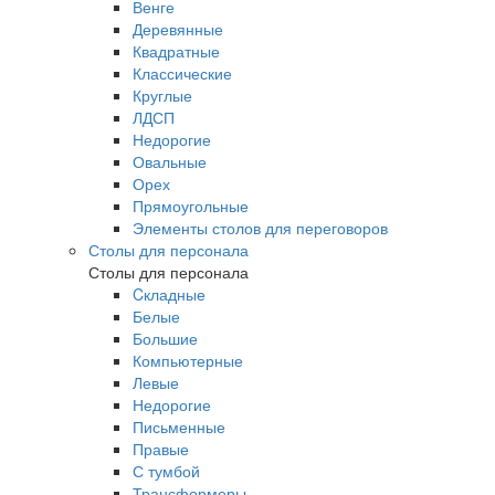
Венге
Деревянные
Квадратные
Классические
Круглые
ЛДСП
Недорогие
Овальные
Орех
Прямоугольные
Элементы столов для переговоров
Столы для персонала
Столы для персонала
Cкладные
Белые
Большие
Компьютерные
Левые
Недорогие
Письменные
Правые
С тумбой
Трансформеры