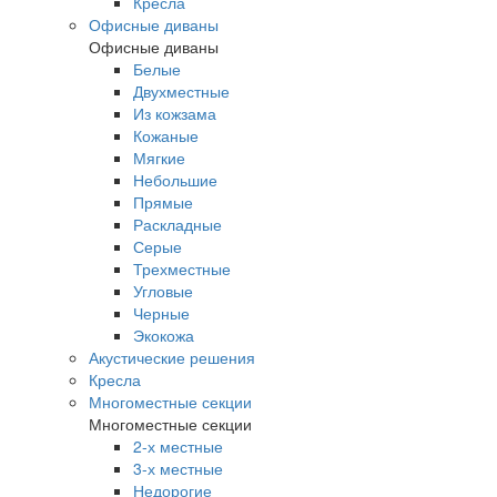
Кресла
Офисные диваны
Офисные диваны
Белые
Двухместные
Из кожзама
Кожаные
Мягкие
Небольшие
Прямые
Раскладные
Серые
Трехместные
Угловые
Черные
Экокожа
Акустические решения
Кресла
Многоместные секции
Многоместные секции
2-х местные
3-х местные
Недорогие