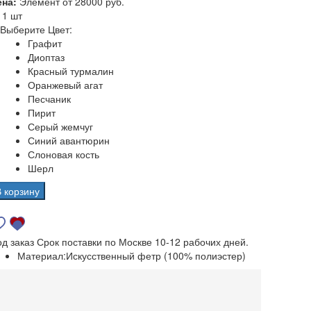
ена:
Элемент от
28000 руб.
а
1 шт
Выберите Цвет:
Графит
Диоптаз
Красный турмалин
Оранжевый агат
Песчаник
Пирит
Серый жемчуг
Синий авантюрин
Слоновая кость
Шерл
В корзину
од заказ
Срок поставки по Москве 10-12 рабочих дней.
Материал:
Искусственный фетр (100% полиэстер)