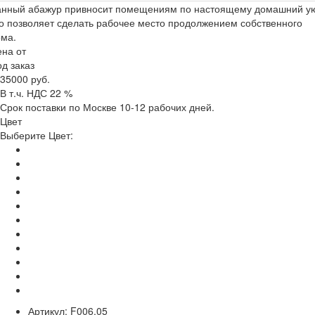
анный абажур привносит помещениям по настоящему домашний ую
о позволяет сделать рабочее место продолжением собственного
ома.
на от
д заказ
35000 руб.
В т.ч. НДС 22 %
Срок поставки по Москве 10-12 рабочих дней.
Цвет
Выберите Цвет:
Артикул:
F006.05