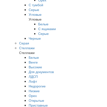
Орех
С тумбой
Серые
Угловые
Угловые
Белые
С ящиками
Серые
Черные
Серая
Стеллажи
Стеллажи
Белые
Венге
Высокие
Для документов
ЛДСП
Лофт
Недорогие
Низкие
Орех
Открытые
Приставные