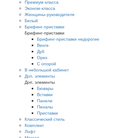
Премиум-класса
Эконом-класса
Женщины-руководителя
Белый
Брифинг-приставки
Брифинг-приставки
Брифинг-приставки недорогие
Венге
Дуб
Орех
С опорой
В небольшой кабинет
Доп. элементы
Доп. элементы
Бювары
Вставки
Панели
Пеналы
Приставки
Классический стиль
Комплект
Лофт
Мягкая