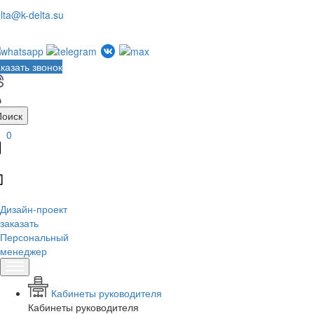
lta@k-delta.su
казать звонок
Поиск
0
Дизайн-проект
заказать
Персональный
менеджер
Кабинеты руководителя
Кабинеты руководителя