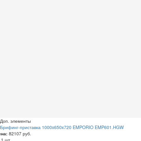
Доп. элементы
Брифинг-приставка 1000x650x720 EMPORIO EMP601.HGW
ена:
82107 руб.
а
1 шт