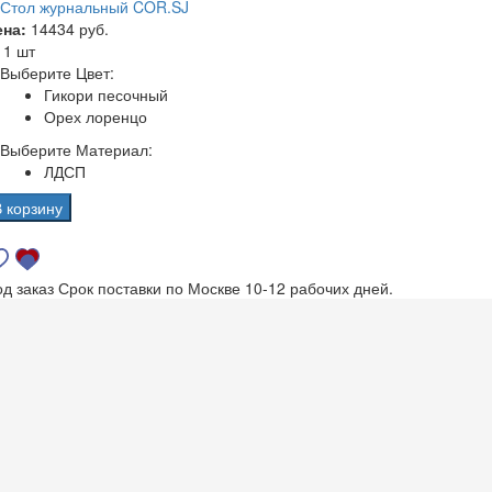
Стол журнальный COR.SJ
ена:
14434 руб.
а
1 шт
Выберите Цвет:
Гикори песочный
Орех лоренцо
Выберите Материал:
ЛДСП
В корзину
од заказ
Срок поставки по Москве 10-12 рабочих дней.