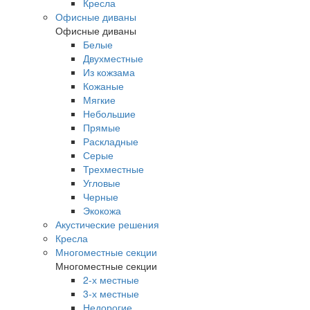
Кресла
Офисные диваны
Офисные диваны
Белые
Двухместные
Из кожзама
Кожаные
Мягкие
Небольшие
Прямые
Раскладные
Серые
Трехместные
Угловые
Черные
Экокожа
Акустические решения
Кресла
Многоместные секции
Многоместные секции
2-х местные
3-х местные
Недорогие