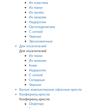
Из пластика
Из ткани
Из хрома
Из экокожи
Недорогие
Ортопедические
С сеткой
Черные
Эргономичные
Для посетителей
Для посетителей
Из ткани
Из экокожи
Кожа
Недорогие
С сеткой
Складные
Черные
Белые компьютерные офисные кресла
Конференц-кресла
Конференц-кресла
Chairman