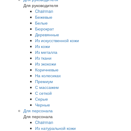
Для руководителя
Chairman
Бежевые
Белые
Бюрократ
Деревянные
Из искусственной кожи
Из кожи
Из металла
Из ткани
Из экокожи
Коричневые
На колесиках
Премиум
С массажем
С сеткой
Серые
Черные
Для персонала
Для персонала
Chairman
Из натуральной кожи