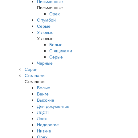
Письменные
Письменные
Орех
С тумбой
Серые
Угловые
Угловые
Белые
С ящиками
Серые
Черные
Серая
Стеллажи
Стеллажи
Белые
Венге
Высокие
Для документов
ЛДСП
Лофт
Недорогие
Низкие
Орех