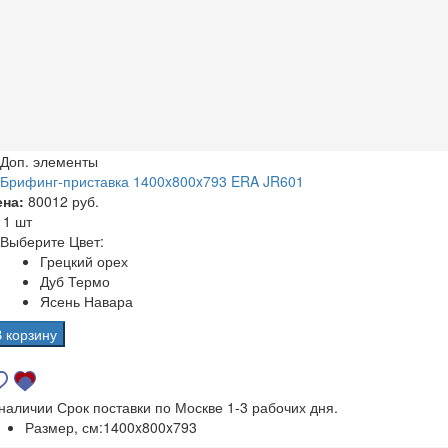
Доп. элементы
Брифинг-приставка 1400x800x793 ERA JR601
ена:
80012 руб.
а
1 шт
Выберите Цвет:
Грецкий орех
Дуб Термо
Ясень Навара
В корзину
 наличии
Срок поставки по Москве 1-3 рабочих дня.
Размер, см:
1400x800x793