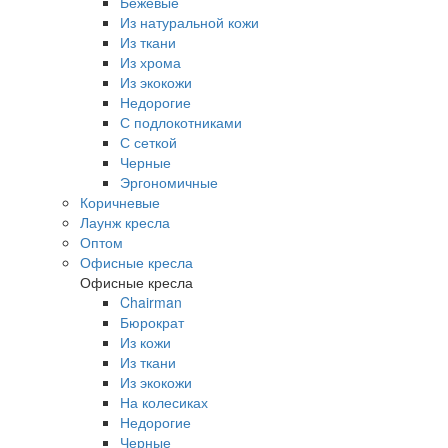
Бежевые
Из натуральной кожи
Из ткани
Из хрома
Из экокожи
Недорогие
С подлокотниками
С сеткой
Черные
Эргономичные
Коричневые
Лаунж кресла
Оптом
Офисные кресла
Офисные кресла
Chairman
Бюрократ
Из кожи
Из ткани
Из экокожи
На колесиках
Недорогие
Черные