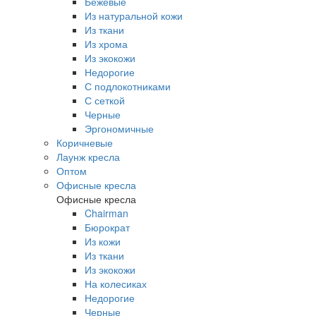
Бежевые
Из натуральной кожи
Из ткани
Из хрома
Из экокожи
Недорогие
С подлокотниками
С сеткой
Черные
Эргономичные
Коричневые
Лаунж кресла
Оптом
Офисные кресла
Офисные кресла
Chairman
Бюрократ
Из кожи
Из ткани
Из экокожи
На колесиках
Недорогие
Черные