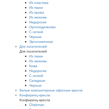
Из пластика
Из ткани
Из хрома
Из экокожи
Недорогие
Ортопедические
С сеткой
Черные
Эргономичные
Для посетителей
Для посетителей
Из ткани
Из экокожи
Кожа
Недорогие
С сеткой
Складные
Черные
Белые компьютерные офисные кресла
Конференц-кресла
Конференц-кресла
Chairman