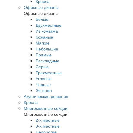
Кресла
Офисные диваны
Офисные диваны
Белые
Двухместные
Из кожзама
Кожаные
Мягкие
Небольшие
Прямые
Раскладные
Серые
Трехместные
Угловые
Черные
Экокожа
Акустические решения
Кресла
Многоместные секции
Многоместные секции
2-х местные
3-х местные
Недорогие