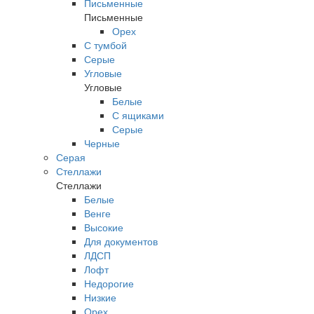
Письменные
Письменные
Орех
С тумбой
Серые
Угловые
Угловые
Белые
С ящиками
Серые
Черные
Серая
Стеллажи
Стеллажи
Белые
Венге
Высокие
Для документов
ЛДСП
Лофт
Недорогие
Низкие
Орех