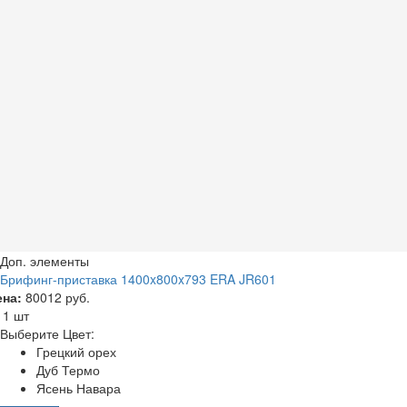
Доп. элементы
Брифинг-приставка 1400x800x793 ERA JR601
ена:
80012 руб.
а
1 шт
Выберите Цвет:
Грецкий орех
Дуб Термо
Ясень Навара