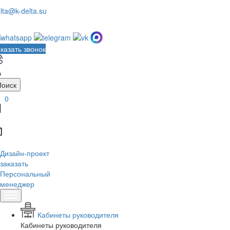
lta@k-delta.su
казать звонок
Поиск
0
Дизайн-проект
заказать
Персональный
менеджер
Кабинеты руководителя
Кабинеты руководителя