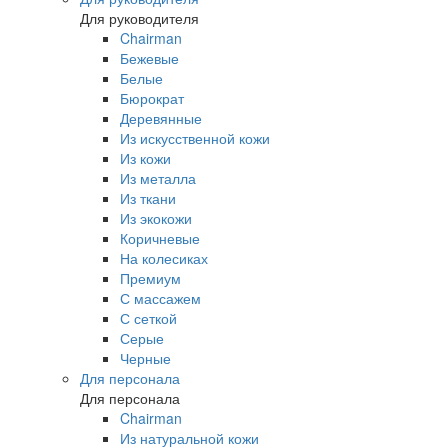
Для руководителя
Chairman
Бежевые
Белые
Бюрократ
Деревянные
Из искусственной кожи
Из кожи
Из металла
Из ткани
Из экокожи
Коричневые
На колесиках
Премиум
С массажем
С сеткой
Серые
Черные
Для персонала
Для персонала
Chairman
Из натуральной кожи