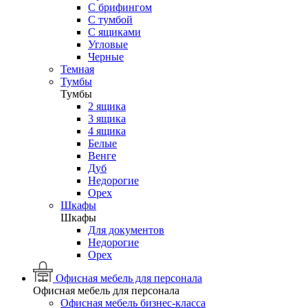
С брифингом
С тумбой
С ящиками
Угловые
Черные
Темная
Тумбы
Тумбы
2 ящика
3 ящика
4 ящика
Белые
Венге
Дуб
Недорогие
Орех
Шкафы
Шкафы
Для документов
Недорогие
Орех
Офисная мебель для персонала
Офисная мебель для персонала
Офисная мебель бизнес-класса