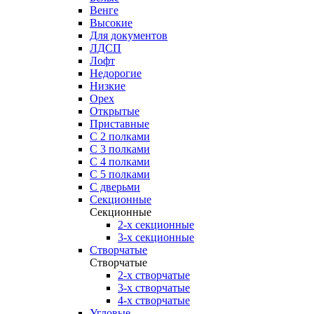
Венге
Высокие
Для документов
ЛДСП
Лофт
Недорогие
Низкие
Орех
Открытые
Приставные
С 2 полками
С 3 полками
С 4 полками
С 5 полками
С дверьми
Секционные
Секционные
2-х секционные
3-х секционные
Створчатые
Створчатые
2-х створчатые
3-х створчатые
4-х створчатые
Угловые