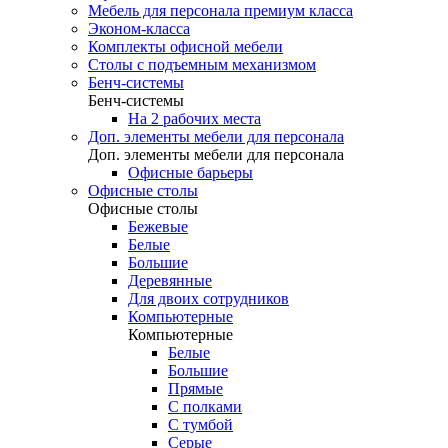
Мебель для персонала премиум класса
Эконом-класса
Комплекты офисной мебели
Столы с подъемным механизмом
Бенч-системы
Бенч-системы
На 2 рабочих места
Доп. элементы мебели для персонала
Доп. элементы мебели для персонала
Офисные барьеры
Офисные столы
Офисные столы
Бежевые
Белые
Большие
Деревянные
Для двоих сотрудников
Компьютерные
Компьютерные
Белые
Большие
Прямые
С полками
С тумбой
Серые