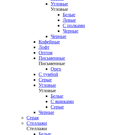
Угловые
Угловые
Белые
Левые
С полками
Черные
Черные
Кофейные
Лофт
Оптом
Письменные
Письменные
Орех
С тумбой
Серые
Угловые
Угловые
Белые
С ящиками
Серые
Черные
Серая
Стеллажи
Стеллажи
Белые