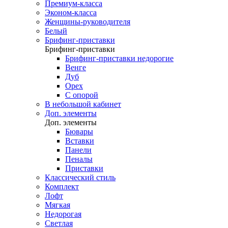
Премиум-класса
Эконом-класса
Женщины-руководителя
Белый
Брифинг-приставки
Брифинг-приставки
Брифинг-приставки недорогие
Венге
Дуб
Орех
С опорой
В небольшой кабинет
Доп. элементы
Доп. элементы
Бювары
Вставки
Панели
Пеналы
Приставки
Классический стиль
Комплект
Лофт
Мягкая
Недорогая
Светлая