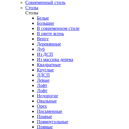
Современный стиль
Столы
Столы
Белые
Большие
В современном стиле
В цвете ясень
Венге
Деревянные
Дуб
Из ДСП
Из массива дерева
Квадратные
Круглые
ЛДСП
Левые
Лофт
Лофт
Недорогие
Овальные
Орех
Письменные
Правые
Прямоугольные
Прямые