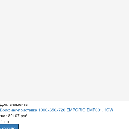
Доп. элементы
Брифинг-приставка 1000x650x720 EMPORIO EMP601.HGW
ена:
82107 руб.
а
1 шт
В корзину