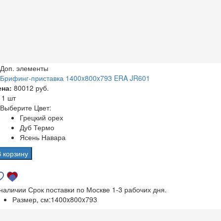
Доп. элементы
Брифинг-приставка 1400x800x793 ERA JR601
ена:
80012 руб.
а
1 шт
Выберите Цвет:
Грецкий орех
Дуб Термо
Ясень Навара
В корзину
 наличии
Срок поставки по Москве 1-3 рабочих дня.
Размер, см:
1400x800x793