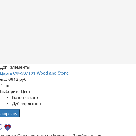
Доп. элементы
Царга СФ-537101 Wood and Stone
ена:
6812 руб.
а
1 шт
Выберите Цвет:
Бетон чикаго
Дуб чарльстон
В корзину
 наличии
Срок поставки по Москве 1-3 рабочих дня.