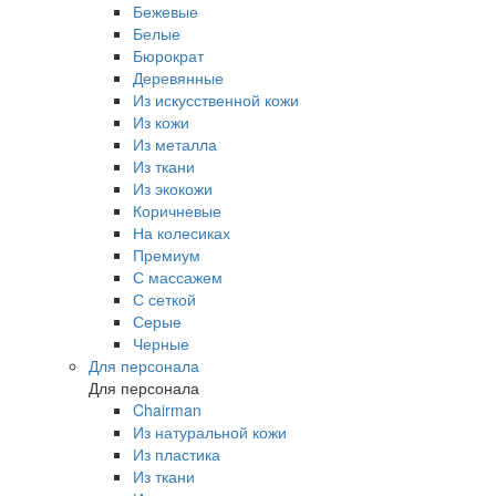
Бежевые
Белые
Бюрократ
Деревянные
Из искусственной кожи
Из кожи
Из металла
Из ткани
Из экокожи
Коричневые
На колесиках
Премиум
С массажем
С сеткой
Серые
Черные
Для персонала
Для персонала
Chairman
Из натуральной кожи
Из пластика
Из ткани