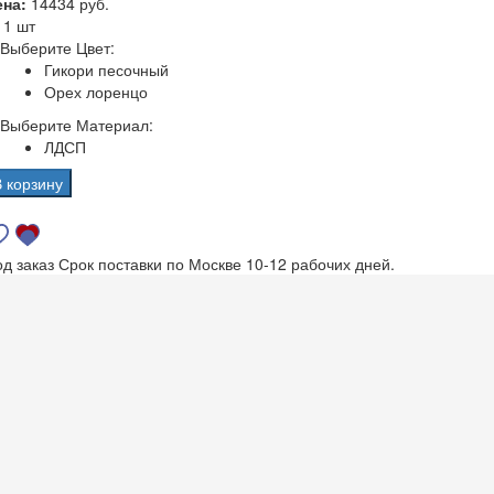
ена:
14434 руб.
а
1 шт
Выберите Цвет:
Гикори песочный
Орех лоренцо
Выберите Материал:
ЛДСП
В корзину
од заказ
Срок поставки по Москве 10-12 рабочих дней.