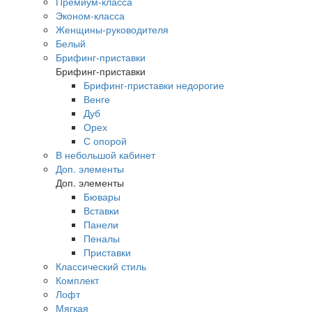
Премиум-класса
Эконом-класса
Женщины-руководителя
Белый
Брифинг-приставки
Брифинг-приставки
Брифинг-приставки недорогие
Венге
Дуб
Орех
С опорой
В небольшой кабинет
Доп. элементы
Доп. элементы
Бювары
Вставки
Панели
Пеналы
Приставки
Классический стиль
Комплект
Лофт
Мягкая