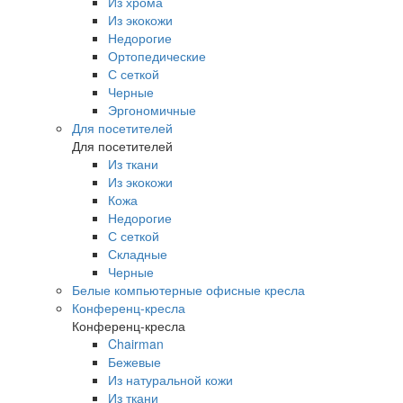
Из хрома
Из экокожи
Недорогие
Ортопедические
С сеткой
Черные
Эргономичные
Для посетителей
Для посетителей
Из ткани
Из экокожи
Кожа
Недорогие
С сеткой
Складные
Черные
Белые компьютерные офисные кресла
Конференц-кресла
Конференц-кресла
Chairman
Бежевые
Из натуральной кожи
Из ткани