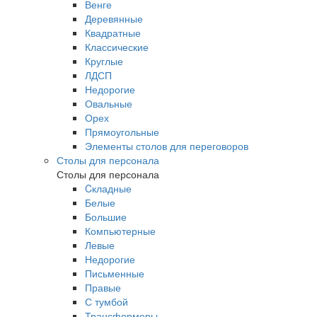
Венге
Деревянные
Квадратные
Классические
Круглые
ЛДСП
Недорогие
Овальные
Орех
Прямоугольные
Элементы столов для переговоров
Столы для персонала
Столы для персонала
Cкладные
Белые
Большие
Компьютерные
Левые
Недорогие
Письменные
Правые
С тумбой
Трансформеры