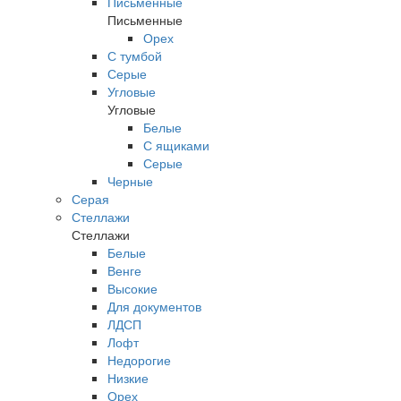
Письменные
Письменные
Орех
С тумбой
Серые
Угловые
Угловые
Белые
С ящиками
Серые
Черные
Серая
Стеллажи
Стеллажи
Белые
Венге
Высокие
Для документов
ЛДСП
Лофт
Недорогие
Низкие
Орех