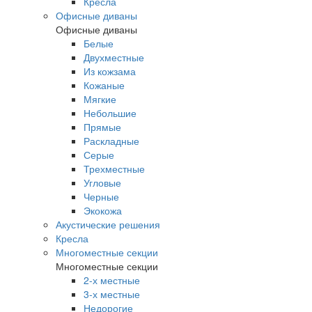
Кресла
Офисные диваны
Офисные диваны
Белые
Двухместные
Из кожзама
Кожаные
Мягкие
Небольшие
Прямые
Раскладные
Серые
Трехместные
Угловые
Черные
Экокожа
Акустические решения
Кресла
Многоместные секции
Многоместные секции
2-х местные
3-х местные
Недорогие