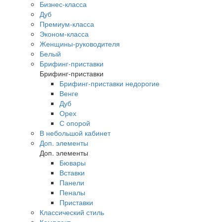
Бизнес-класса
Дуб
Премиум-класса
Эконом-класса
Женщины-руководителя
Белый
Брифинг-приставки
Брифинг-приставки
Брифинг-приставки недорогие
Венге
Дуб
Орех
С опорой
В небольшой кабинет
Доп. элементы
Доп. элементы
Бювары
Вставки
Панели
Пеналы
Приставки
Классический стиль