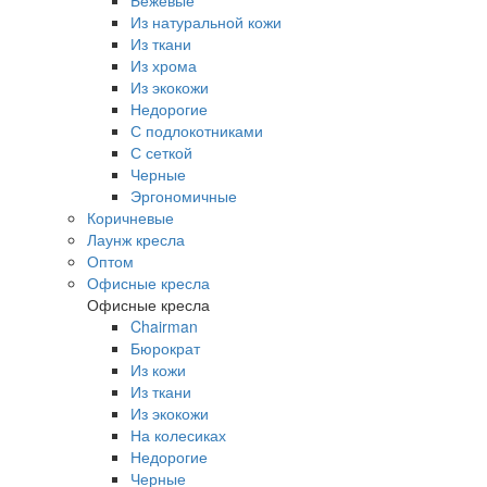
Бежевые
Из натуральной кожи
Из ткани
Из хрома
Из экокожи
Недорогие
С подлокотниками
С сеткой
Черные
Эргономичные
Коричневые
Лаунж кресла
Оптом
Офисные кресла
Офисные кресла
Chairman
Бюрократ
Из кожи
Из ткани
Из экокожи
На колесиках
Недорогие
Черные