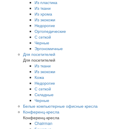
Из пластика
Из ткани
Из хрома
Из экокожи
Недорогие
Ортопедические
С сеткой
Черные
Эргономичные
Для посетителей
Для посетителей
Из ткани
Из экокожи
Кожа
Недорогие
С сеткой
Складные
Черные
Белые компьютерные офисные кресла
Конференц-кресла
Конференц-кресла
Chairman