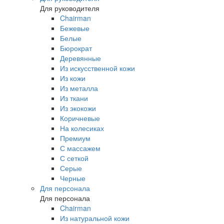
Для руководителя
Chairman
Бежевые
Белые
Бюрократ
Деревянные
Из искусственной кожи
Из кожи
Из металла
Из ткани
Из экокожи
Коричневые
На колесиках
Премиум
С массажем
С сеткой
Серые
Черные
Для персонала
Для персонала
Chairman
Из натуральной кожи