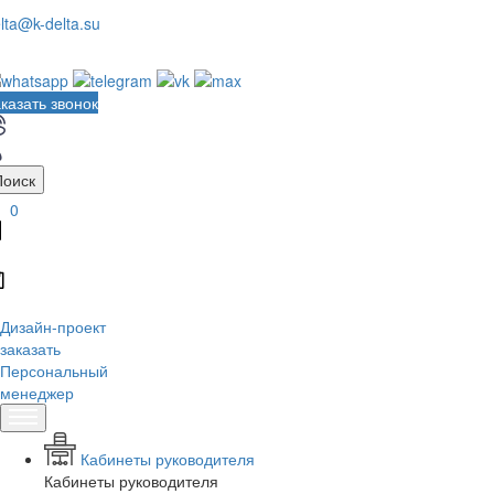
lta@k-delta.su
казать звонок
Поиск
0
Дизайн-проект
заказать
Персональный
менеджер
Кабинеты руководителя
Кабинеты руководителя