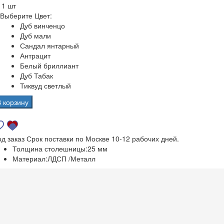
а
1 шт
Выберите Цвет:
Дуб винченцо
Дуб мали
Сандал янтарный
Антрацит
Белый бриллиант
Дуб Табак
Тиквуд светлый
В корзину
од заказ
Срок поставки по Москве 10-12 рабочих дней.
Толщина столешницы:
25 мм
Материал:
ЛДСП /Металл