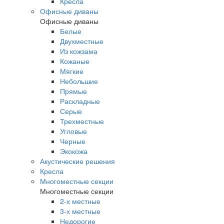
Кресла
Офисные диваны
Офисные диваны
Белые
Двухместные
Из кожзама
Кожаные
Мягкие
Небольшие
Прямые
Раскладные
Серые
Трехместные
Угловые
Черные
Экокожа
Акустические решения
Кресла
Многоместные секции
Многоместные секции
2-х местные
3-х местные
Недорогие