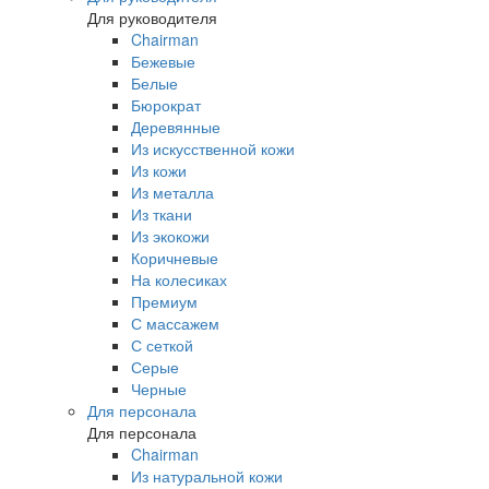
Для руководителя
Chairman
Бежевые
Белые
Бюрократ
Деревянные
Из искусственной кожи
Из кожи
Из металла
Из ткани
Из экокожи
Коричневые
На колесиках
Премиум
С массажем
С сеткой
Серые
Черные
Для персонала
Для персонала
Chairman
Из натуральной кожи