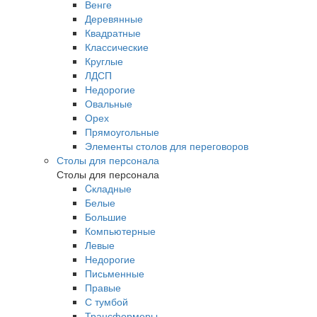
Венге
Деревянные
Квадратные
Классические
Круглые
ЛДСП
Недорогие
Овальные
Орех
Прямоугольные
Элементы столов для переговоров
Столы для персонала
Столы для персонала
Cкладные
Белые
Большие
Компьютерные
Левые
Недорогие
Письменные
Правые
С тумбой
Трансформеры