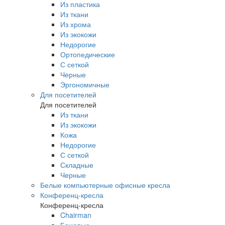
Из пластика
Из ткани
Из хрома
Из экокожи
Недорогие
Ортопедические
С сеткой
Черные
Эргономичные
Для посетителей
Для посетителей
Из ткани
Из экокожи
Кожа
Недорогие
С сеткой
Складные
Черные
Белые компьютерные офисные кресла
Конференц-кресла
Конференц-кресла
Chairman