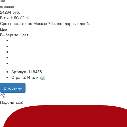
ена
д заказ
24294 руб.
В т.ч. НДС 22 %
Срок поставки по Москве 75 календарных дней.
Цвет
Выберите Цвет:
Артикул:
118458
Страна:
Италия
В корзину
Поделиться: