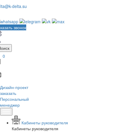
lta@k-delta.su
казать звонок
Поиск
0
Дизайн-проект
заказать
Персональный
менеджер
Кабинеты руководителя
Кабинеты руководителя