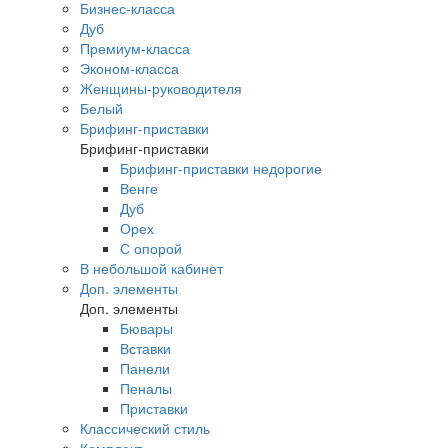
Бизнес-класса
Дуб
Премиум-класса
Эконом-класса
Женщины-руководителя
Белый
Брифинг-приставки
Брифинг-приставки
Брифинг-приставки недорогие
Венге
Дуб
Орех
С опорой
В небольшой кабинет
Доп. элементы
Доп. элементы
Бювары
Вставки
Панели
Пеналы
Приставки
Классический стиль