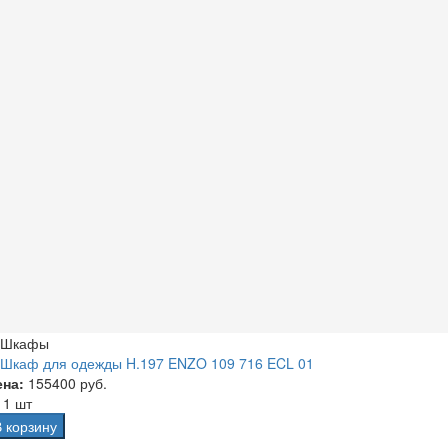
Шкафы
Шкаф для одежды H.197 ENZO 109 716 ECL 01
ена:
155400 руб.
а
1 шт
В корзину