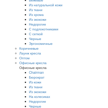
Бежевые
Из натуральной кожи
Из ткани
Из хрома
Из экокожи
Недорогие
С подлокотниками
С сеткой
Черные
Эргономичные
Коричневые
Лаунж кресла
Оптом
Офисные кресла
Офисные кресла
Chairman
Бюрократ
Из кожи
Из ткани
Из экокожи
На колесиках
Недорогие
Черные