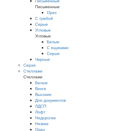
Письменные
Письменные
Орех
С тумбой
Серые
Угловые
Угловые
Белые
С ящиками
Серые
Черные
Серая
Стеллажи
Стеллажи
Белые
Венге
Высокие
Для документов
ЛДСП
Лофт
Недорогие
Низкие
Орех