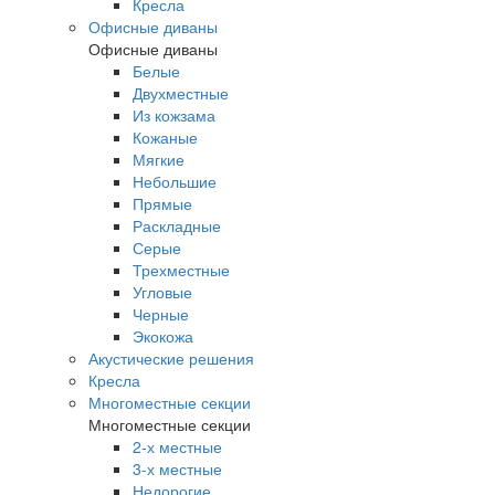
Кресла
Офисные диваны
Офисные диваны
Белые
Двухместные
Из кожзама
Кожаные
Мягкие
Небольшие
Прямые
Раскладные
Серые
Трехместные
Угловые
Черные
Экокожа
Акустические решения
Кресла
Многоместные секции
Многоместные секции
2-х местные
3-х местные
Недорогие