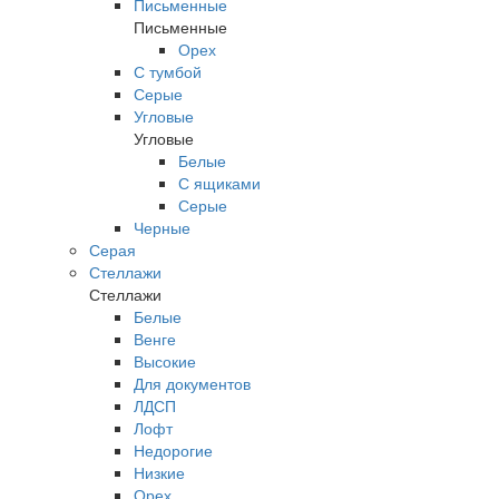
Письменные
Письменные
Орех
С тумбой
Серые
Угловые
Угловые
Белые
С ящиками
Серые
Черные
Серая
Стеллажи
Стеллажи
Белые
Венге
Высокие
Для документов
ЛДСП
Лофт
Недорогие
Низкие
Орех