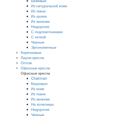
Бежевые
Из натуральной кожи
Из ткани
Из хрома
Из экокожи
Недорогие
С подлокотниками
С сеткой
Черные
Эргономичные
Коричневые
Лаунж кресла
Оптом
Офисные кресла
Офисные кресла
Chairman
Бюрократ
Из кожи
Из ткани
Из экокожи
На колесиках
Недорогие
Черные