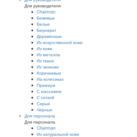
Для руководителя
Chairman
Бежевые
Белые
Бюрократ
Деревянные
Из искусственной кожи
Из кожи
Из металла
Из ткани
Из экокожи
Коричневые
На колесиках
Премиум
С массажем
С сеткой
Серые
Черные
Для персонала
Для персонала
Chairman
Из натуральной кожи