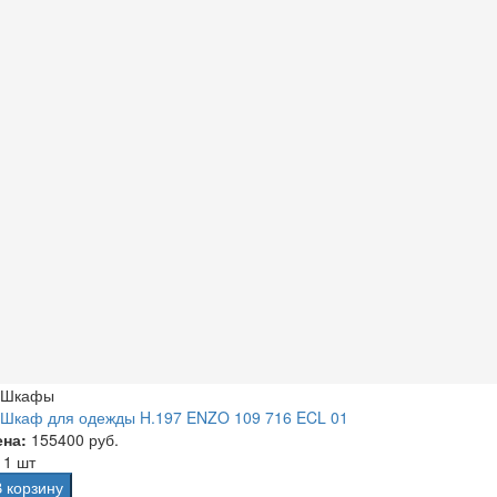
Шкафы
Шкаф для одежды H.197 ENZO 109 716 ECL 01
ена:
155400 руб.
а
1 шт
В корзину