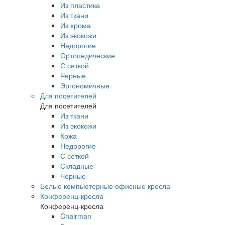
Из пластика
Из ткани
Из хрома
Из экокожи
Недорогие
Ортопедические
С сеткой
Черные
Эргономичные
Для посетителей
Для посетителей
Из ткани
Из экокожи
Кожа
Недорогие
С сеткой
Складные
Черные
Белые компьютерные офисные кресла
Конференц-кресла
Конференц-кресла
Chairman