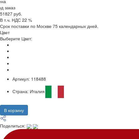
ена
д заказ
51827 руб.
В т.ч. НДС 22 %
Срок поставки по Москве 75 календарных дней.
Цвет
Выберите Цвет:
Артикул:
118488
Страна:
Италия
В корзину
Поделиться: