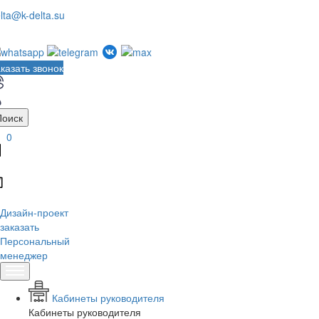
lta@k-delta.su
казать звонок
Поиск
0
Дизайн-проект
заказать
Персональный
менеджер
Кабинеты руководителя
Кабинеты руководителя