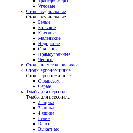
Трансформеры
Угловые
Столы журнальные
Столы журнальные
Белые
Большие
Круглые
Маленькие
Недорогие
Овальные
Прямоугольные
Черные
Столы на металлокаркасе
Столы эргономичные
Столы эргономичные
С вырезом
Серые
Тумбы для персонала
Тумбы для персонала
2 ящика
3 ящика
4 ящика
Белые
Венге
Выкатные