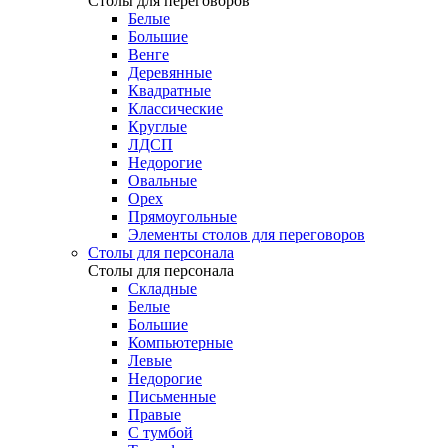
Столы для переговоров
Белые
Большие
Венге
Деревянные
Квадратные
Классические
Круглые
ЛДСП
Недорогие
Овальные
Орех
Прямоугольные
Элементы столов для переговоров
Столы для персонала
Столы для персонала
Cкладные
Белые
Большие
Компьютерные
Левые
Недорогие
Письменные
Правые
С тумбой