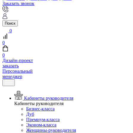
Заказать звонок
Поиск
0
0
0
Дизайн-проект
заказать
Персональный
менеджер
Кабинеты руководителя
Кабинеты руководителя
Бизнес-класса
Дуб
Премиум-класса
Эконом-класса
Женщины-руководителя