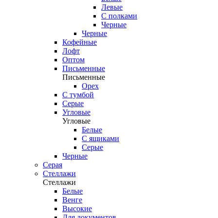
Левые
С полками
Черные
Черные
Кофейные
Лофт
Оптом
Письменные
Письменные
Орех
С тумбой
Серые
Угловые
Угловые
Белые
С ящиками
Серые
Черные
Серая
Стеллажи
Стеллажи
Белые
Венге
Высокие
Для документов