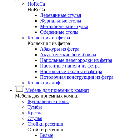
HoReCa
HoReCa
Деревянные стулья
Журнальные столы
Металлические стулья
Обеденные столы
Коллекция из фетра
Коллекция из фетра
Абажуры из фетра
Акустические бенч-боксы
Напольные перегородки из фетра
Настенные панели из фетра
Настольные экраны из фетра
Потолочная конструкция из фетра
Коллекция лофт
Мебель для приемных комнат
Мебель для приемных комнат
Журнальные столы
Тумбы
Кресла
Стулья
Стойки ресепшн
Стойки ресепшн
Белые