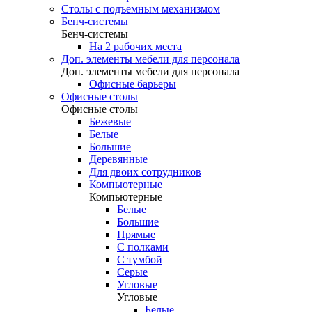
Столы с подъемным механизмом
Бенч-системы
Бенч-системы
На 2 рабочих места
Доп. элементы мебели для персонала
Доп. элементы мебели для персонала
Офисные барьеры
Офисные столы
Офисные столы
Бежевые
Белые
Большие
Деревянные
Для двоих сотрудников
Компьютерные
Компьютерные
Белые
Большие
Прямые
С полками
С тумбой
Серые
Угловые
Угловые
Белые