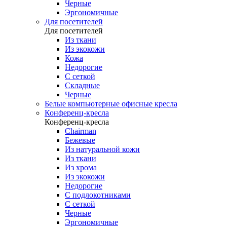
Черные
Эргономичные
Для посетителей
Для посетителей
Из ткани
Из экокожи
Кожа
Недорогие
С сеткой
Складные
Черные
Белые компьютерные офисные кресла
Конференц-кресла
Конференц-кресла
Chairman
Бежевые
Из натуральной кожи
Из ткани
Из хрома
Из экокожи
Недорогие
С подлокотниками
С сеткой
Черные
Эргономичные