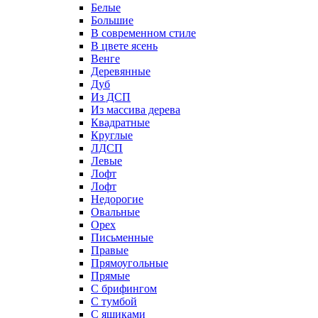
Белые
Большие
В современном стиле
В цвете ясень
Венге
Деревянные
Дуб
Из ДСП
Из массива дерева
Квадратные
Круглые
ЛДСП
Левые
Лофт
Лофт
Недорогие
Овальные
Орех
Письменные
Правые
Прямоугольные
Прямые
С брифингом
С тумбой
С ящиками