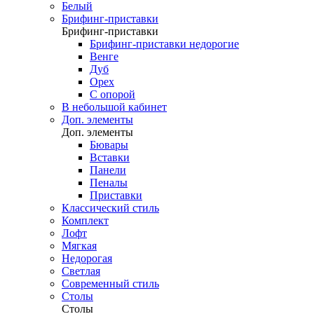
Белый
Брифинг-приставки
Брифинг-приставки
Брифинг-приставки недорогие
Венге
Дуб
Орех
С опорой
В небольшой кабинет
Доп. элементы
Доп. элементы
Бювары
Вставки
Панели
Пеналы
Приставки
Классический стиль
Комплект
Лофт
Мягкая
Недорогая
Светлая
Современный стиль
Столы
Столы