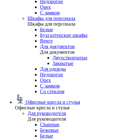
Недорогие
Орех
С замком
Шкафы для персонала
Шкафы для персонала
Белые
Бухгалтерские шкафы
Венге
Для документов
Для документов
Двухстворчатые
Закрытые
Для одежды
Недорогие
Орех
С замком
Со стеклом
Офисные кресла и стулья
Офисные кресла и стулья
Для руководителя
Для руководителя
Chairman
Бежевые
Белые