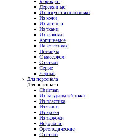
Бюрократ
Деревянные
Из искусственной кожи
Из кожи
Из металла
Из ткани
Из экокожи
Коричневые
На колесиках
Премиум
С массажем
С сеткой
Серые
Черные
Для персонала
Для персонала
Chairman
Из натуральной кожи
Из пластика
Из ткани
Из хрома
Из экокожи
Недорогие
Ортопедические
С сеткой