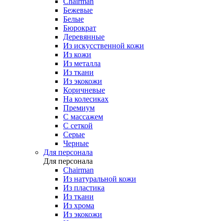
Chairman
Бежевые
Белые
Бюрократ
Деревянные
Из искусственной кожи
Из кожи
Из металла
Из ткани
Из экокожи
Коричневые
На колесиках
Премиум
С массажем
С сеткой
Серые
Черные
Для персонала
Для персонала
Chairman
Из натуральной кожи
Из пластика
Из ткани
Из хрома
Из экокожи