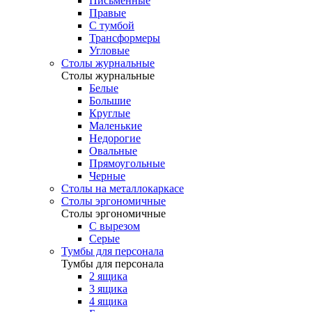
Письменные
Правые
С тумбой
Трансформеры
Угловые
Столы журнальные
Столы журнальные
Белые
Большие
Круглые
Маленькие
Недорогие
Овальные
Прямоугольные
Черные
Столы на металлокаркасе
Столы эргономичные
Столы эргономичные
С вырезом
Серые
Тумбы для персонала
Тумбы для персонала
2 ящика
3 ящика
4 ящика