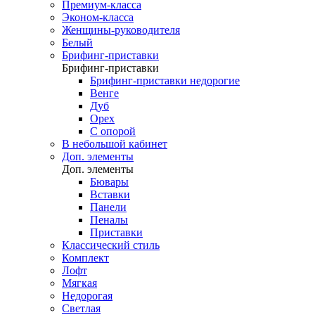
Премиум-класса
Эконом-класса
Женщины-руководителя
Белый
Брифинг-приставки
Брифинг-приставки
Брифинг-приставки недорогие
Венге
Дуб
Орех
С опорой
В небольшой кабинет
Доп. элементы
Доп. элементы
Бювары
Вставки
Панели
Пеналы
Приставки
Классический стиль
Комплект
Лофт
Мягкая
Недорогая
Светлая