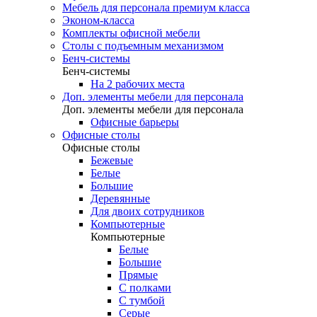
Мебель для персонала премиум класса
Эконом-класса
Комплекты офисной мебели
Столы с подъемным механизмом
Бенч-системы
Бенч-системы
На 2 рабочих места
Доп. элементы мебели для персонала
Доп. элементы мебели для персонала
Офисные барьеры
Офисные столы
Офисные столы
Бежевые
Белые
Большие
Деревянные
Для двоих сотрудников
Компьютерные
Компьютерные
Белые
Большие
Прямые
С полками
С тумбой
Серые