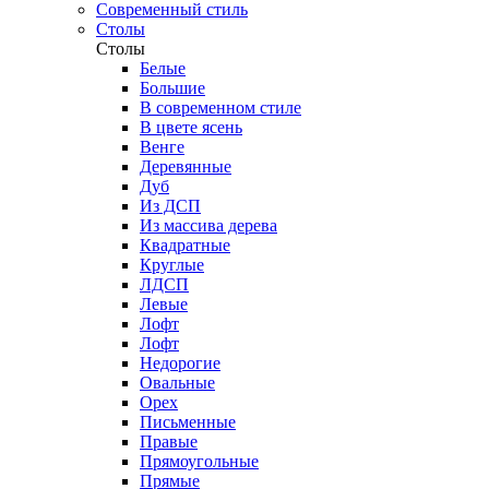
Современный стиль
Столы
Столы
Белые
Большие
В современном стиле
В цвете ясень
Венге
Деревянные
Дуб
Из ДСП
Из массива дерева
Квадратные
Круглые
ЛДСП
Левые
Лофт
Лофт
Недорогие
Овальные
Орех
Письменные
Правые
Прямоугольные
Прямые