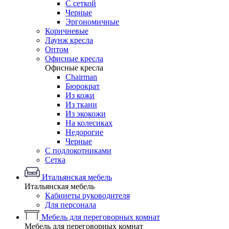
С сеткой
Черные
Эргономичные
Коричневые
Лаунж кресла
Оптом
Офисные кресла
Офисные кресла
Chairman
Бюрократ
Из кожи
Из ткани
Из экокожи
На колесиках
Недорогие
Черные
С подлокотниками
Сетка
Итальянская мебель
Итальянская мебель
Кабинеты руководителя
Для персонала
Мебель для переговорных комнат
Мебель для переговорных комнат