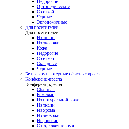
Недорогие
Ортопедические
С сеткой
Черные
Эргономичные
Для посетителей
Для посетителей
Из ткани
Из экокожи
Кожа
Недорогие
С сеткой
Складные
Черные
Белые компьютерные офисные кресла
Конференц-кресла
Конференц-кресла
Chairman
Бежевые
Из натуральной кожи
Из ткани
Из хрома
Из экокожи
Недорогие
С подлокотниками