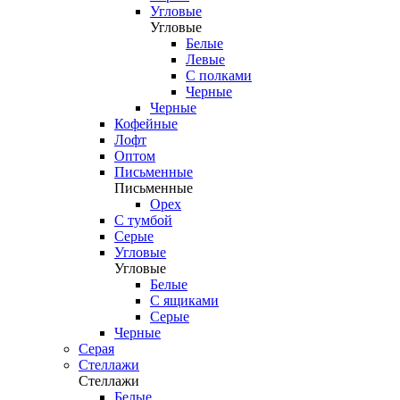
Угловые
Угловые
Белые
Левые
С полками
Черные
Черные
Кофейные
Лофт
Оптом
Письменные
Письменные
Орех
С тумбой
Серые
Угловые
Угловые
Белые
С ящиками
Серые
Черные
Серая
Стеллажи
Стеллажи
Белые