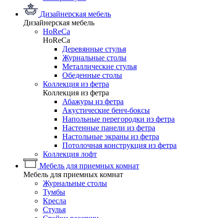
Дизайнерская мебель
Дизайнерская мебель
HoReCa
HoReCa
Деревянные стулья
Журнальные столы
Металлические стулья
Обеденные столы
Коллекция из фетра
Коллекция из фетра
Абажуры из фетра
Акустические бенч-боксы
Напольные перегородки из фетра
Настенные панели из фетра
Настольные экраны из фетра
Потолочная конструкция из фетра
Коллекция лофт
Мебель для приемных комнат
Мебель для приемных комнат
Журнальные столы
Тумбы
Кресла
Стулья