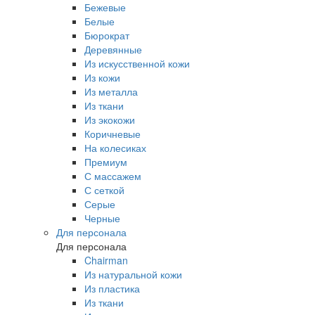
Бежевые
Белые
Бюрократ
Деревянные
Из искусственной кожи
Из кожи
Из металла
Из ткани
Из экокожи
Коричневые
На колесиках
Премиум
С массажем
С сеткой
Серые
Черные
Для персонала
Для персонала
Chairman
Из натуральной кожи
Из пластика
Из ткани