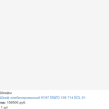
Шкафы
Шкаф комбинированный H197 ENZO 109 714 ECL 01
ена:
156500 руб.
а
1 шт