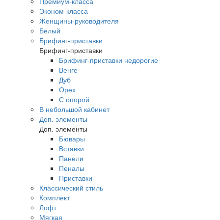
Премиум-класса
Эконом-класса
Женщины-руководителя
Белый
Брифинг-приставки
Брифинг-приставки
Брифинг-приставки недорогие
Венге
Дуб
Орех
С опорой
В небольшой кабинет
Доп. элементы
Доп. элементы
Бювары
Вставки
Панели
Пеналы
Приставки
Классический стиль
Комплект
Лофт
Мягкая