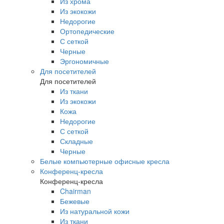
Из хрома
Из экокожи
Недорогие
Ортопедические
С сеткой
Черные
Эргономичные
Для посетителей
Для посетителей
Из ткани
Из экокожи
Кожа
Недорогие
С сеткой
Складные
Черные
Белые компьютерные офисные кресла
Конференц-кресла
Конференц-кресла
Chairman
Бежевые
Из натуральной кожи
Из ткани