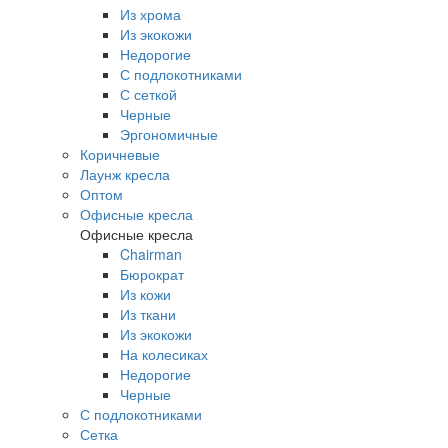
Из хрома
Из экокожи
Недорогие
С подлокотниками
С сеткой
Черные
Эргономичные
Коричневые
Лаунж кресла
Оптом
Офисные кресла
Офисные кресла
Chairman
Бюрократ
Из кожи
Из ткани
Из экокожи
На колесиках
Недорогие
Черные
С подлокотниками
Сетка