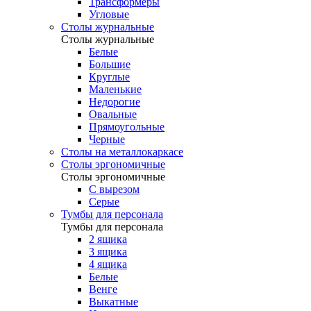
Трансформеры
Угловые
Столы журнальные
Столы журнальные
Белые
Большие
Круглые
Маленькие
Недорогие
Овальные
Прямоугольные
Черные
Столы на металлокаркасе
Столы эргономичные
Столы эргономичные
С вырезом
Серые
Тумбы для персонала
Тумбы для персонала
2 ящика
3 ящика
4 ящика
Белые
Венге
Выкатные