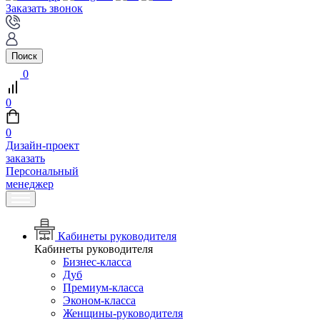
Заказать звонок
Поиск
0
0
0
Дизайн-проект
заказать
Персональный
менеджер
Кабинеты руководителя
Кабинеты руководителя
Бизнес-класса
Дуб
Премиум-класса
Эконом-класса
Женщины-руководителя