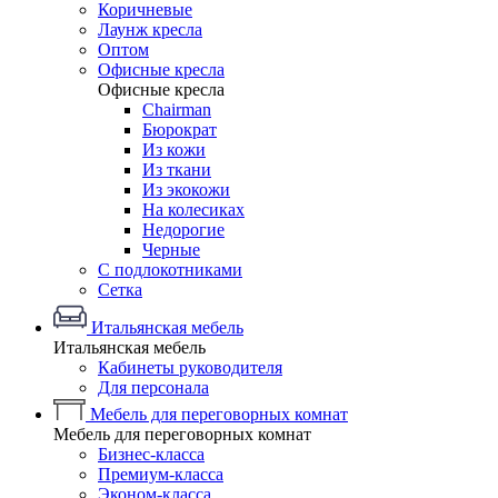
Коричневые
Лаунж кресла
Оптом
Офисные кресла
Офисные кресла
Chairman
Бюрократ
Из кожи
Из ткани
Из экокожи
На колесиках
Недорогие
Черные
С подлокотниками
Сетка
Итальянская мебель
Итальянская мебель
Кабинеты руководителя
Для персонала
Мебель для переговорных комнат
Мебель для переговорных комнат
Бизнес-класса
Премиум-класса
Эконом-класса