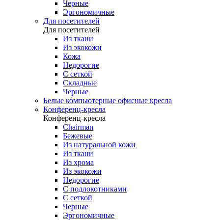
Черные
Эргономичные
Для посетителей
Для посетителей
Из ткани
Из экокожи
Кожа
Недорогие
С сеткой
Складные
Черные
Белые компьютерные офисные кресла
Конференц-кресла
Конференц-кресла
Chairman
Бежевые
Из натуральной кожи
Из ткани
Из хрома
Из экокожи
Недорогие
С подлокотниками
С сеткой
Черные
Эргономичные