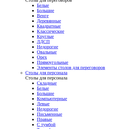
Столы для переговоров
Белые
Большие
Венге
Деревянные
Квадратные
Классические
Круглые
ЛДСП
Недорогие
Овальные
Орех
Прямоугольные
Элементы столов для переговоров
Столы для персонала
Столы для персонала
Cкладные
Белые
Большие
Компьютерные
Левые
Недорогие
Письменные
Правые
С тумбой