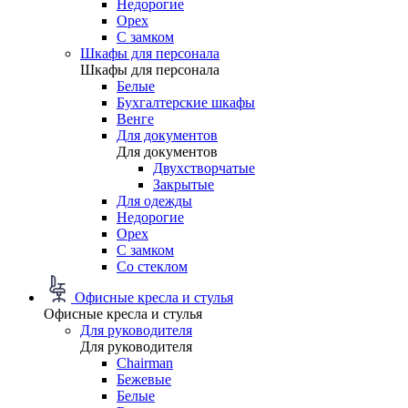
Недорогие
Орех
С замком
Шкафы для персонала
Шкафы для персонала
Белые
Бухгалтерские шкафы
Венге
Для документов
Для документов
Двухстворчатые
Закрытые
Для одежды
Недорогие
Орех
С замком
Со стеклом
Офисные кресла и стулья
Офисные кресла и стулья
Для руководителя
Для руководителя
Chairman
Бежевые
Белые