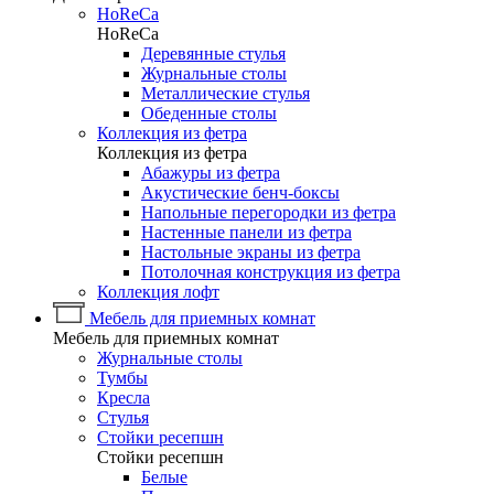
HoReCa
HoReCa
Деревянные стулья
Журнальные столы
Металлические стулья
Обеденные столы
Коллекция из фетра
Коллекция из фетра
Абажуры из фетра
Акустические бенч-боксы
Напольные перегородки из фетра
Настенные панели из фетра
Настольные экраны из фетра
Потолочная конструкция из фетра
Коллекция лофт
Мебель для приемных комнат
Мебель для приемных комнат
Журнальные столы
Тумбы
Кресла
Стулья
Стойки ресепшн
Стойки ресепшн
Белые