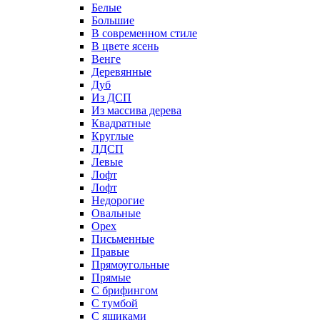
Белые
Большие
В современном стиле
В цвете ясень
Венге
Деревянные
Дуб
Из ДСП
Из массива дерева
Квадратные
Круглые
ЛДСП
Левые
Лофт
Лофт
Недорогие
Овальные
Орех
Письменные
Правые
Прямоугольные
Прямые
С брифингом
С тумбой
С ящиками