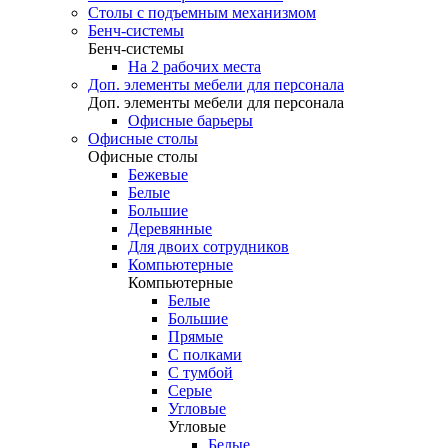
Столы с подъемным механизмом
Бенч-системы
Бенч-системы
На 2 рабочих места
Доп. элементы мебели для персонала
Доп. элементы мебели для персонала
Офисные барьеры
Офисные столы
Офисные столы
Бежевые
Белые
Большие
Деревянные
Для двоих сотрудников
Компьютерные
Компьютерные
Белые
Большие
Прямые
С полками
С тумбой
Серые
Угловые
Угловые
Белые