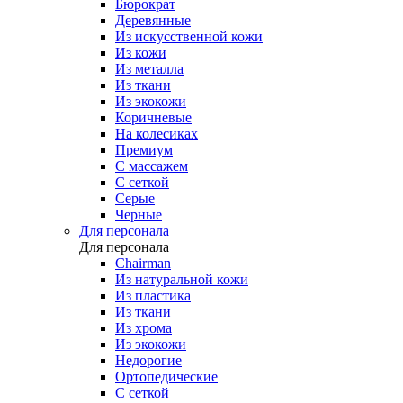
Бюрократ
Деревянные
Из искусственной кожи
Из кожи
Из металла
Из ткани
Из экокожи
Коричневые
На колесиках
Премиум
С массажем
С сеткой
Серые
Черные
Для персонала
Для персонала
Chairman
Из натуральной кожи
Из пластика
Из ткани
Из хрома
Из экокожи
Недорогие
Ортопедические
С сеткой