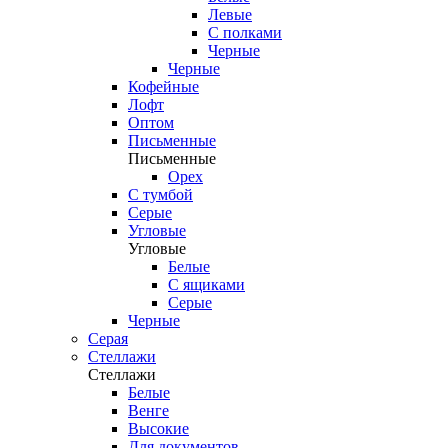
Левые
С полками
Черные
Черные
Кофейные
Лофт
Оптом
Письменные
Письменные
Орех
С тумбой
Серые
Угловые
Угловые
Белые
С ящиками
Серые
Черные
Серая
Стеллажи
Стеллажи
Белые
Венге
Высокие
Для документов