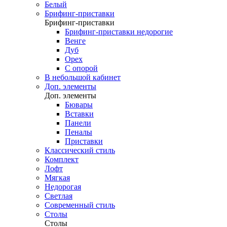
Белый
Брифинг-приставки
Брифинг-приставки
Брифинг-приставки недорогие
Венге
Дуб
Орех
С опорой
В небольшой кабинет
Доп. элементы
Доп. элементы
Бювары
Вставки
Панели
Пеналы
Приставки
Классический стиль
Комплект
Лофт
Мягкая
Недорогая
Светлая
Современный стиль
Столы
Столы