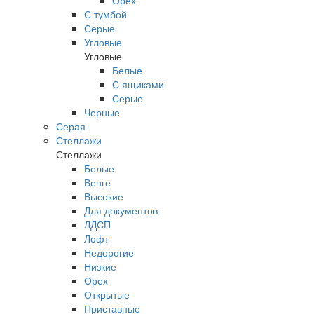
Орех
С тумбой
Серые
Угловые
Угловые
Белые
С ящиками
Серые
Черные
Серая
Стеллажи
Стеллажи
Белые
Венге
Высокие
Для документов
ЛДСП
Лофт
Недорогие
Низкие
Орех
Открытые
Приставные