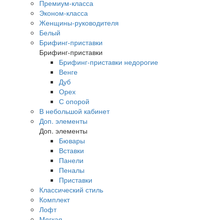
Премиум-класса
Эконом-класса
Женщины-руководителя
Белый
Брифинг-приставки
Брифинг-приставки
Брифинг-приставки недорогие
Венге
Дуб
Орех
С опорой
В небольшой кабинет
Доп. элементы
Доп. элементы
Бювары
Вставки
Панели
Пеналы
Приставки
Классический стиль
Комплект
Лофт
Мягкая