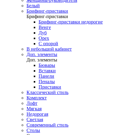
Женщины-руководителя
Белый
Брифинг-приставки
Брифинг-приставки
Брифинг-приставки недорогие
Венге
Дуб
Орех
С опорой
В небольшой кабинет
Доп. элементы
Доп. элементы
Бювары
Вставки
Панели
Пеналы
Приставки
Классический стиль
Комплект
Лофт
Мягкая
Недорогая
Светлая
Современный стиль
Столы