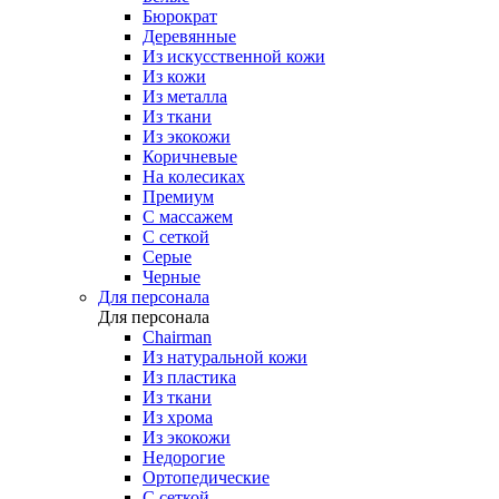
Бюрократ
Деревянные
Из искусственной кожи
Из кожи
Из металла
Из ткани
Из экокожи
Коричневые
На колесиках
Премиум
С массажем
С сеткой
Серые
Черные
Для персонала
Для персонала
Chairman
Из натуральной кожи
Из пластика
Из ткани
Из хрома
Из экокожи
Недорогие
Ортопедические
С сеткой