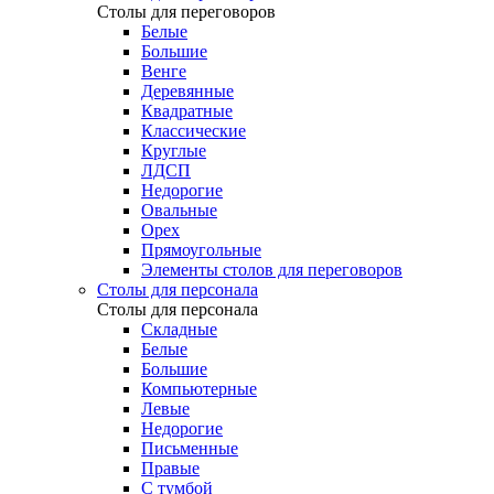
Столы для переговоров
Белые
Большие
Венге
Деревянные
Квадратные
Классические
Круглые
ЛДСП
Недорогие
Овальные
Орех
Прямоугольные
Элементы столов для переговоров
Столы для персонала
Столы для персонала
Cкладные
Белые
Большие
Компьютерные
Левые
Недорогие
Письменные
Правые
С тумбой