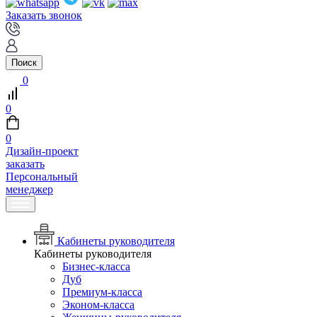
Заказать звонок
Поиск
0
0
0
Дизайн-проект
заказать
Персональный
менеджер
Кабинеты руководителя
Кабинеты руководителя
Бизнес-класса
Дуб
Премиум-класса
Эконом-класса