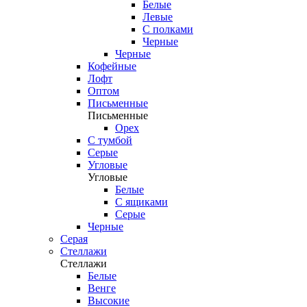
Белые
Левые
С полками
Черные
Черные
Кофейные
Лофт
Оптом
Письменные
Письменные
Орех
С тумбой
Серые
Угловые
Угловые
Белые
С ящиками
Серые
Черные
Серая
Стеллажи
Стеллажи
Белые
Венге
Высокие