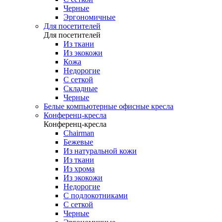
Черные
Эргономичные
Для посетителей
Для посетителей
Из ткани
Из экокожи
Кожа
Недорогие
С сеткой
Складные
Черные
Белые компьютерные офисные кресла
Конференц-кресла
Конференц-кресла
Chairman
Бежевые
Из натуральной кожи
Из ткани
Из хрома
Из экокожи
Недорогие
С подлокотниками
С сеткой
Черные