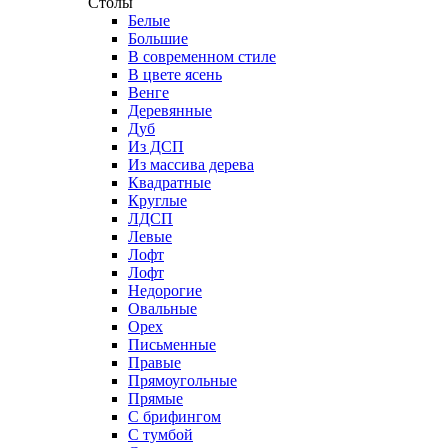
Столы
Белые
Большие
В современном стиле
В цвете ясень
Венге
Деревянные
Дуб
Из ДСП
Из массива дерева
Квадратные
Круглые
ЛДСП
Левые
Лофт
Лофт
Недорогие
Овальные
Орех
Письменные
Правые
Прямоугольные
Прямые
С брифингом
С тумбой