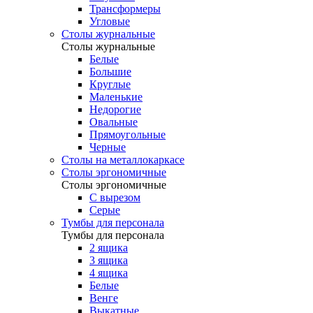
Трансформеры
Угловые
Столы журнальные
Столы журнальные
Белые
Большие
Круглые
Маленькие
Недорогие
Овальные
Прямоугольные
Черные
Столы на металлокаркасе
Столы эргономичные
Столы эргономичные
С вырезом
Серые
Тумбы для персонала
Тумбы для персонала
2 ящика
3 ящика
4 ящика
Белые
Венге
Выкатные