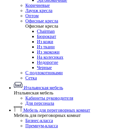
Эргономичные
Коричневые
Лаунж кресла
Оптом
Офисные кресла
Офисные кресла
Chairman
Бюрократ
Из кожи
Из ткани
Из экокожи
На колесиках
Недорогие
Черные
С подлокотниками
Сетка
Итальянская мебель
Итальянская мебель
Кабинеты руководителя
Для персонала
Мебель для переговорных комнат
Мебель для переговорных комнат
Бизнес-класса
Премиум-класса