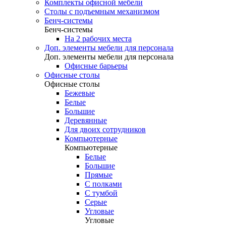
Комплекты офисной мебели
Столы с подъемным механизмом
Бенч-системы
Бенч-системы
На 2 рабочих места
Доп. элементы мебели для персонала
Доп. элементы мебели для персонала
Офисные барьеры
Офисные столы
Офисные столы
Бежевые
Белые
Большие
Деревянные
Для двоих сотрудников
Компьютерные
Компьютерные
Белые
Большие
Прямые
С полками
С тумбой
Серые
Угловые
Угловые