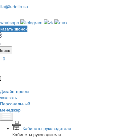
lta@k-delta.su
казать звонок
Поиск
0
Дизайн-проект
заказать
Персональный
менеджер
Кабинеты руководителя
Кабинеты руководителя