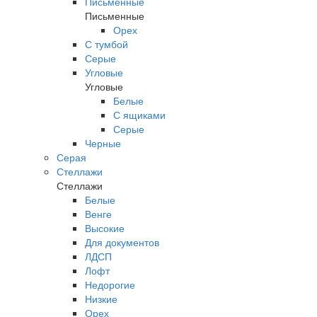
Письменные
Письменные
Орех
С тумбой
Серые
Угловые
Угловые
Белые
С ящиками
Серые
Черные
Серая
Стеллажи
Стеллажи
Белые
Венге
Высокие
Для документов
ЛДСП
Лофт
Недорогие
Низкие
Орех