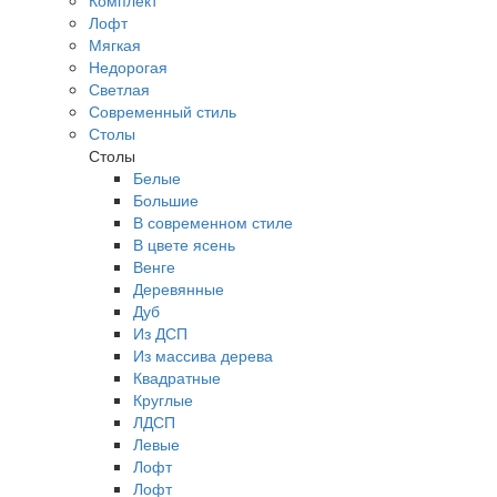
Комплект
Лофт
Мягкая
Недорогая
Светлая
Современный стиль
Столы
Столы
Белые
Большие
В современном стиле
В цвете ясень
Венге
Деревянные
Дуб
Из ДСП
Из массива дерева
Квадратные
Круглые
ЛДСП
Левые
Лофт
Лофт