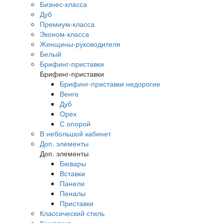
Бизнес-класса
Дуб
Премиум-класса
Эконом-класса
Женщины-руководителя
Белый
Брифинг-приставки
Брифинг-приставки
Брифинг-приставки недорогие
Венге
Дуб
Орех
С опорой
В небольшой кабинет
Доп. элементы
Доп. элементы
Бювары
Вставки
Панели
Пеналы
Приставки
Классический стиль