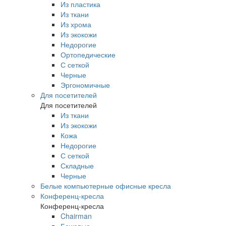
Из пластика
Из ткани
Из хрома
Из экокожи
Недорогие
Ортопедические
С сеткой
Черные
Эргономичные
Для посетителей
Для посетителей
Из ткани
Из экокожи
Кожа
Недорогие
С сеткой
Складные
Черные
Белые компьютерные офисные кресла
Конференц-кресла
Конференц-кресла
Chairman