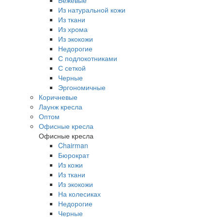
Бежевые
Из натуральной кожи
Из ткани
Из хрома
Из экокожи
Недорогие
С подлокотниками
С сеткой
Черные
Эргономичные
Коричневые
Лаунж кресла
Оптом
Офисные кресла
Офисные кресла
Chairman
Бюрократ
Из кожи
Из ткани
Из экокожи
На колесиках
Недорогие
Черные