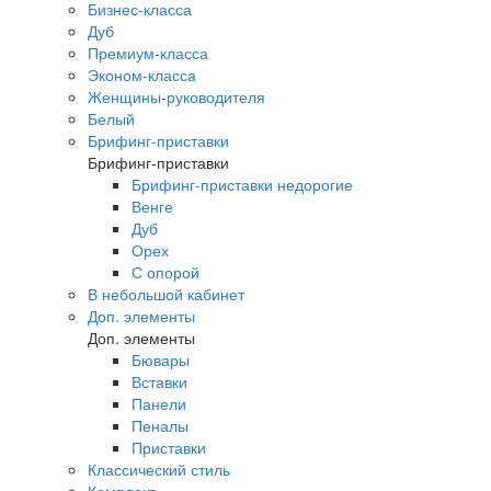
Бизнес-класса
Дуб
Премиум-класса
Эконом-класса
Женщины-руководителя
Белый
Брифинг-приставки
Брифинг-приставки
Брифинг-приставки недорогие
Венге
Дуб
Орех
С опорой
В небольшой кабинет
Доп. элементы
Доп. элементы
Бювары
Вставки
Панели
Пеналы
Приставки
Классический стиль