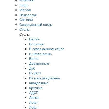
Комплект
Лофт
Мягкая
Недорогая
Светлая
Современный стиль
Столы
Столы
Белые
Большие
В современном стиле
В цвете ясень
Венге
Деревянные
Дуб
Из ДСП
Из массива дерева
Квадратные
Круглые
ЛДСП
Левые
Лофт
Лофт