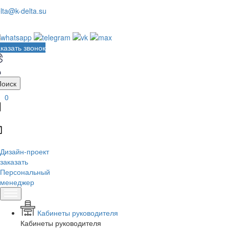
lta@k-delta.su
казать звонок
Поиск
0
Дизайн-проект
заказать
Персональный
менеджер
Кабинеты руководителя
Кабинеты руководителя