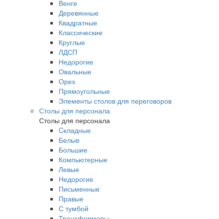
Венге
Деревянные
Квадратные
Классические
Круглые
ЛДСП
Недорогие
Овальные
Орех
Прямоугольные
Элементы столов для переговоров
Столы для персонала
Столы для персонала
Cкладные
Белые
Большие
Компьютерные
Левые
Недорогие
Письменные
Правые
С тумбой
Трансформеры