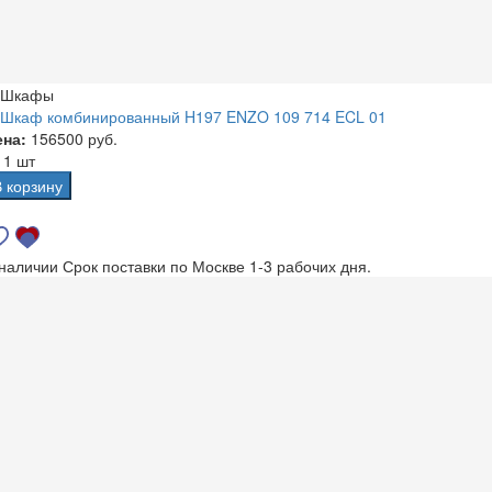
Шкафы
Шкаф комбинированный H197 ENZO 109 714 ECL 01
ена:
156500 руб.
а
1 шт
В корзину
 наличии
Срок поставки по Москве 1-3 рабочих дня.