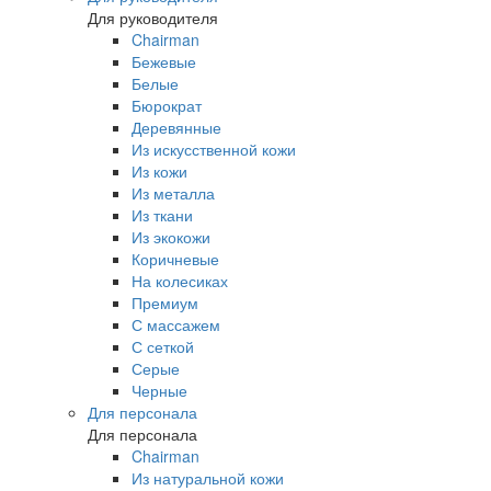
Для руководителя
Chairman
Бежевые
Белые
Бюрократ
Деревянные
Из искусственной кожи
Из кожи
Из металла
Из ткани
Из экокожи
Коричневые
На колесиках
Премиум
С массажем
С сеткой
Серые
Черные
Для персонала
Для персонала
Chairman
Из натуральной кожи