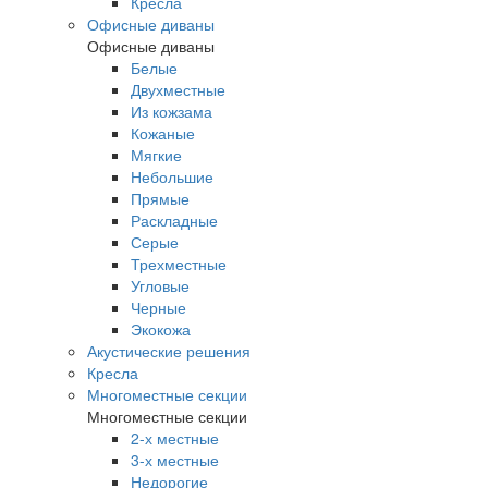
Кресла
Офисные диваны
Офисные диваны
Белые
Двухместные
Из кожзама
Кожаные
Мягкие
Небольшие
Прямые
Раскладные
Серые
Трехместные
Угловые
Черные
Экокожа
Акустические решения
Кресла
Многоместные секции
Многоместные секции
2-х местные
3-х местные
Недорогие