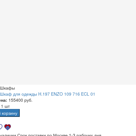
Шкафы
Шкаф для одежды H.197 ENZO 109 716 ECL 01
ена:
155400 руб.
а
1 шт
В корзину
 наличии
Срок поставки по Москве 1-3 рабочих дня.