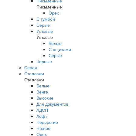
Письменные
Письменные
Орех
С тумбой
Серые
Угловые
Угловые
Белые
С ящиками
Серые
Черные
Серая
Стеллажи
Стеллажи
Белые
Венге
Высокие
Для документов
ЛДСП
Лофт
Недорогие
Низкие
Орех