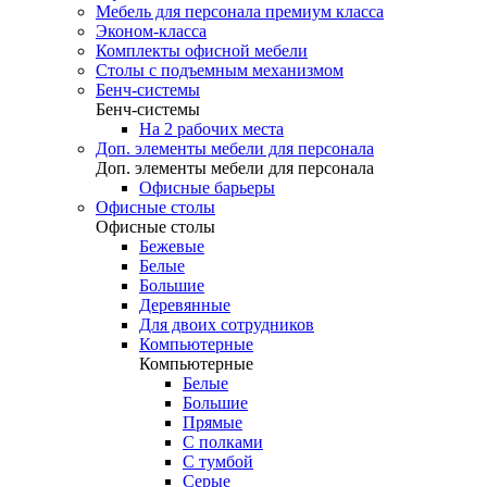
Мебель для персонала премиум класса
Эконом-класса
Комплекты офисной мебели
Столы с подъемным механизмом
Бенч-системы
Бенч-системы
На 2 рабочих места
Доп. элементы мебели для персонала
Доп. элементы мебели для персонала
Офисные барьеры
Офисные столы
Офисные столы
Бежевые
Белые
Большие
Деревянные
Для двоих сотрудников
Компьютерные
Компьютерные
Белые
Большие
Прямые
С полками
С тумбой
Серые