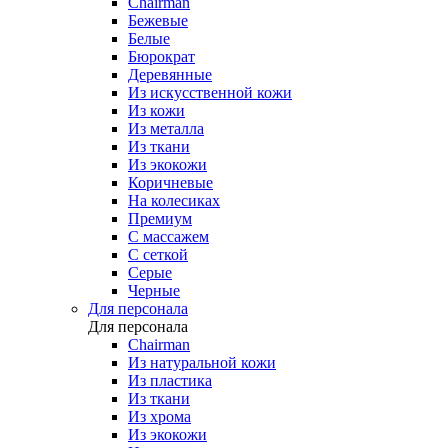
Chairman
Бежевые
Белые
Бюрократ
Деревянные
Из искусственной кожи
Из кожи
Из металла
Из ткани
Из экокожи
Коричневые
На колесиках
Премиум
С массажем
С сеткой
Серые
Черные
Для персонала
Для персонала
Chairman
Из натуральной кожи
Из пластика
Из ткани
Из хрома
Из экокожи