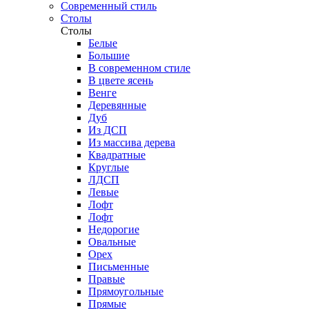
Современный стиль
Столы
Столы
Белые
Большие
В современном стиле
В цвете ясень
Венге
Деревянные
Дуб
Из ДСП
Из массива дерева
Квадратные
Круглые
ЛДСП
Левые
Лофт
Лофт
Недорогие
Овальные
Орех
Письменные
Правые
Прямоугольные
Прямые