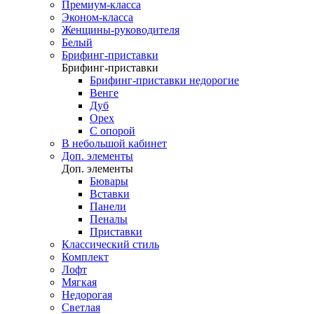
Премиум-класса
Эконом-класса
Женщины-руководителя
Белый
Брифинг-приставки
Брифинг-приставки
Брифинг-приставки недорогие
Венге
Дуб
Орех
С опорой
В небольшой кабинет
Доп. элементы
Доп. элементы
Бювары
Вставки
Панели
Пеналы
Приставки
Классический стиль
Комплект
Лофт
Мягкая
Недорогая
Светлая