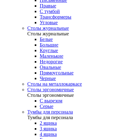
Письменные
Правые
С тумбой
Трансформеры
Угловые
Столы журнальные
Столы журнальные
Белые
Большие
Круглые
Маленькие
Недорогие
Овальные
Прямоугольные
Черные
Столы на металлокаркасе
Столы эргономичные
Столы эргономичные
С вырезом
Серые
Тумбы для персонала
Тумбы для персонала
2 ящика
3 ящика
4 ящика