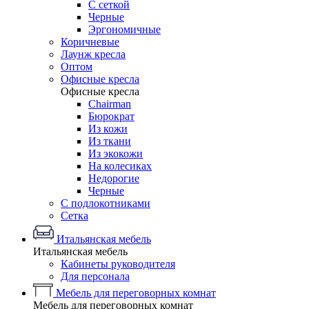
С сеткой
Черные
Эргономичные
Коричневые
Лаунж кресла
Оптом
Офисные кресла
Офисные кресла
Chairman
Бюрократ
Из кожи
Из ткани
Из экокожи
На колесиках
Недорогие
Черные
С подлокотниками
Сетка
Итальянская мебель
Итальянская мебель
Кабинеты руководителя
Для персонала
Мебель для переговорных комнат
Мебель для переговорных комнат