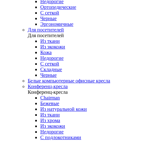
Недорогие
Ортопедические
С сеткой
Черные
Эргономичные
Для посетителей
Для посетителей
Из ткани
Из экокожи
Кожа
Недорогие
С сеткой
Складные
Черные
Белые компьютерные офисные кресла
Конференц-кресла
Конференц-кресла
Chairman
Бежевые
Из натуральной кожи
Из ткани
Из хрома
Из экокожи
Недорогие
С подлокотниками