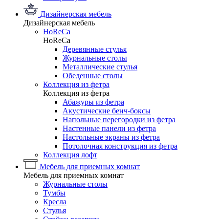
Дизайнерская мебель
Дизайнерская мебель
HoReCa
HoReCa
Деревянные стулья
Журнальные столы
Металлические стулья
Обеденные столы
Коллекция из фетра
Коллекция из фетра
Абажуры из фетра
Акустические бенч-боксы
Напольные перегородки из фетра
Настенные панели из фетра
Настольные экраны из фетра
Потолочная конструкция из фетра
Коллекция лофт
Мебель для приемных комнат
Мебель для приемных комнат
Журнальные столы
Тумбы
Кресла
Стулья