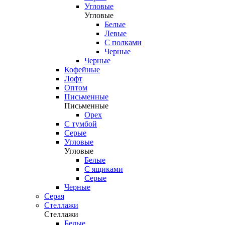
Угловые
Угловые
Белые
Левые
С полками
Черные
Черные
Кофейные
Лофт
Оптом
Письменные
Письменные
Орех
С тумбой
Серые
Угловые
Угловые
Белые
С ящиками
Серые
Черные
Серая
Стеллажи
Стеллажи
Белые