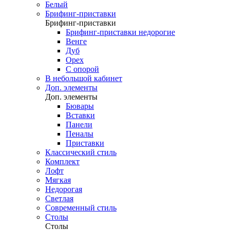
Белый
Брифинг-приставки
Брифинг-приставки
Брифинг-приставки недорогие
Венге
Дуб
Орех
С опорой
В небольшой кабинет
Доп. элементы
Доп. элементы
Бювары
Вставки
Панели
Пеналы
Приставки
Классический стиль
Комплект
Лофт
Мягкая
Недорогая
Светлая
Современный стиль
Столы
Столы