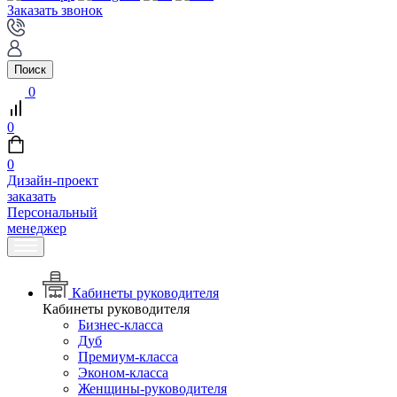
Заказать звонок
Поиск
0
0
0
Дизайн-проект
заказать
Персональный
менеджер
Кабинеты руководителя
Кабинеты руководителя
Бизнес-класса
Дуб
Премиум-класса
Эконом-класса
Женщины-руководителя