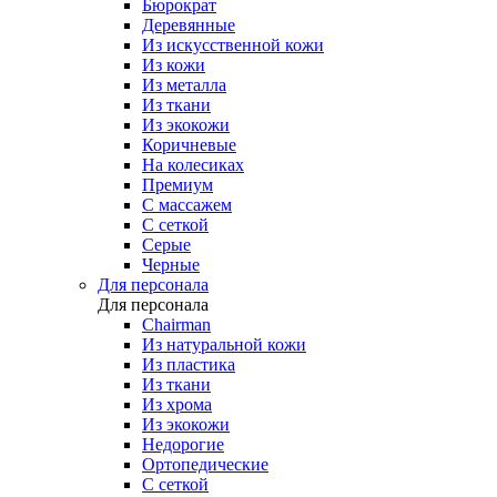
Бюрократ
Деревянные
Из искусственной кожи
Из кожи
Из металла
Из ткани
Из экокожи
Коричневые
На колесиках
Премиум
С массажем
С сеткой
Серые
Черные
Для персонала
Для персонала
Chairman
Из натуральной кожи
Из пластика
Из ткани
Из хрома
Из экокожи
Недорогие
Ортопедические
С сеткой