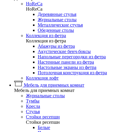
HoReCa
HoReCa
Деревянные стулья
Журнальные столы
Металлические стулья
Обеденные столы
Коллекция из фетра
Коллекция из фетра
Абажуры из фетра
Акустические бенч-боксы
Напольные перегородки из фетра
Настенные панели из фетра
Настольные экраны из фетра
Потолочная конструкция из фетра
Коллекция лофт
Мебель для приемных комнат
Мебель для приемных комнат
Журнальные столы
Тумбы
Кресла
Стулья
Стойки ресепшн
Стойки ресепшн
Белые