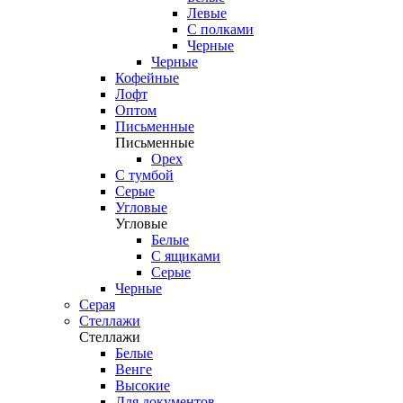
Левые
С полками
Черные
Черные
Кофейные
Лофт
Оптом
Письменные
Письменные
Орех
С тумбой
Серые
Угловые
Угловые
Белые
С ящиками
Серые
Черные
Серая
Стеллажи
Стеллажи
Белые
Венге
Высокие
Для документов