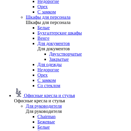
Недорогие
Орех
С замком
Шкафы для персонала
Шкафы для персонала
Белые
Бухгалтерские шкафы
Венге
Для документов
Для документов
Двухстворчатые
Закрытые
Для одежды
Недорогие
Орех
С замком
Со стеклом
Офисные кресла и стулья
Офисные кресла и стулья
Для руководителя
Для руководителя
Chairman
Бежевые
Белые