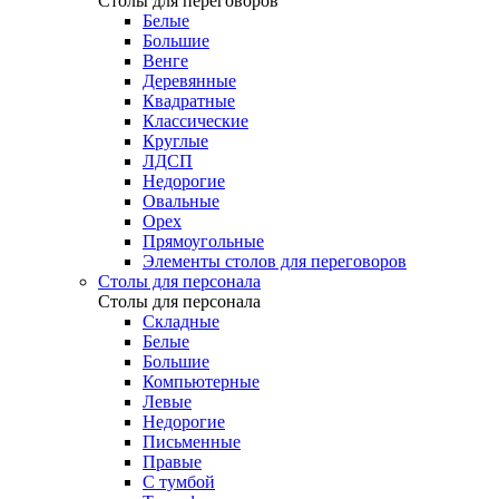
Столы для переговоров
Белые
Большие
Венге
Деревянные
Квадратные
Классические
Круглые
ЛДСП
Недорогие
Овальные
Орех
Прямоугольные
Элементы столов для переговоров
Столы для персонала
Столы для персонала
Cкладные
Белые
Большие
Компьютерные
Левые
Недорогие
Письменные
Правые
С тумбой