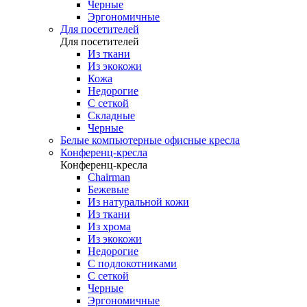
Черные
Эргономичные
Для посетителей
Для посетителей
Из ткани
Из экокожи
Кожа
Недорогие
С сеткой
Складные
Черные
Белые компьютерные офисные кресла
Конференц-кресла
Конференц-кресла
Chairman
Бежевые
Из натуральной кожи
Из ткани
Из хрома
Из экокожи
Недорогие
С подлокотниками
С сеткой
Черные
Эргономичные