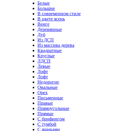
Белые
Большие
В современном стиле
В цвете ясень
Венге
Деревянные
Дуб
Из ДСП
Из массива дерева
Квадратные
Круглые
ЛДСП
Левые
Лофт
Лофт
Недорогие
Овальные
Орех
Письменные
Правые
Прямоугольные
Прямые
С брифингом
С тумбой
С ящиками