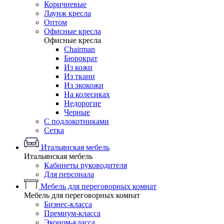
Коричневые
Лаунж кресла
Оптом
Офисные кресла
Офисные кресла
Chairman
Бюрократ
Из кожи
Из ткани
Из экокожи
На колесиках
Недорогие
Черные
С подлокотниками
Сетка
Итальянская мебель
Итальянская мебель
Кабинеты руководителя
Для персонала
Мебель для переговорных комнат
Мебель для переговорных комнат
Бизнес-класса
Премиум-класса
Эконом-класса