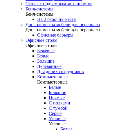
Столы с подъемным механизмом
Бенч-системы
Бенч-системы
На 2 рабочих места
Доп. элементы мебели для персонала
Доп. элементы мебели для персонала
Офисные барьеры
Офисные столы
Офисные столы
Бежевые
Белые
Большие
Деревянные
Для двоих сотрудников
Компьютерные
Компьютерные
Белые
Большие
Прямые
С полками
С тумбой
Серые
Угловые
Угловые
Белые