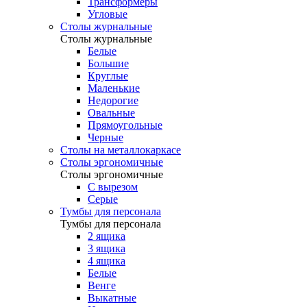
Трансформеры
Угловые
Столы журнальные
Столы журнальные
Белые
Большие
Круглые
Маленькие
Недорогие
Овальные
Прямоугольные
Черные
Столы на металлокаркасе
Столы эргономичные
Столы эргономичные
С вырезом
Серые
Тумбы для персонала
Тумбы для персонала
2 ящика
3 ящика
4 ящика
Белые
Венге
Выкатные