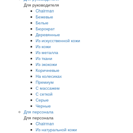
Для руководителя
Chairman
Бежевые
Белые
Бюрократ
Деревянные
Из искусственной кожи
Из кожи
Из металла
Из ткани
Из экокожи
Коричневые
На колесиках
Премиум
С массажем
С сеткой
Серые
Черные
Для персонала
Для персонала
Chairman
Из натуральной кожи