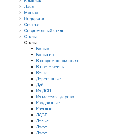
Комплект
Лофт
Мягкая
Недорогая
Светлая
Современный стиль
Столы
Столы
Белые
Большие
В современном стиле
В цвете ясень
Венге
Деревянные
Дуб
Из ДСП
Из массива дерева
Квадратные
Круглые
ЛДСП
Левые
Лофт
Лофт