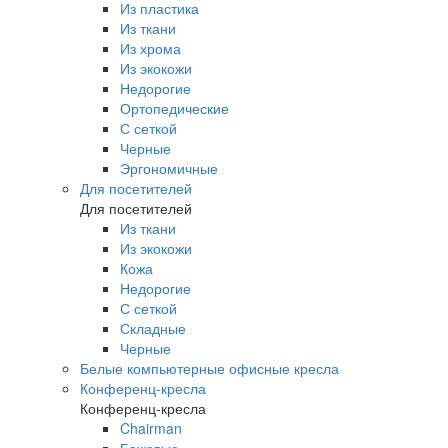
Из пластика
Из ткани
Из хрома
Из экокожи
Недорогие
Ортопедические
С сеткой
Черные
Эргономичные
Для посетителей
Для посетителей
Из ткани
Из экокожи
Кожа
Недорогие
С сеткой
Складные
Черные
Белые компьютерные офисные кресла
Конференц-кресла
Конференц-кресла
Chairman