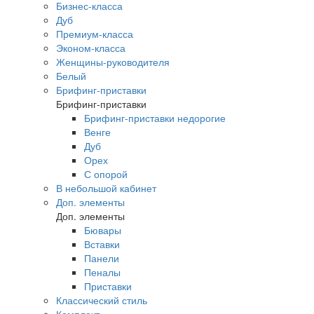
Бизнес-класса
Дуб
Премиум-класса
Эконом-класса
Женщины-руководителя
Белый
Брифинг-приставки
Брифинг-приставки
Брифинг-приставки недорогие
Венге
Дуб
Орех
С опорой
В небольшой кабинет
Доп. элементы
Доп. элементы
Бювары
Вставки
Панели
Пеналы
Приставки
Классический стиль