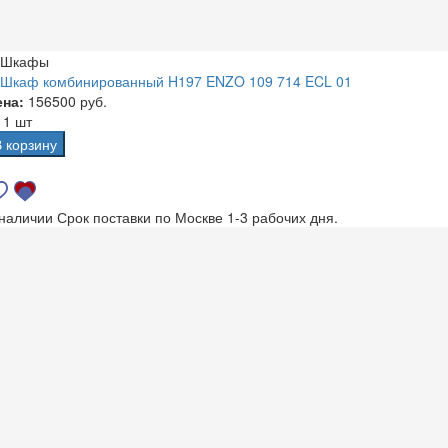
Шкафы
Шкаф комбинированный H197 ENZO 109 714 ECL 01
ена:
156500 руб.
а
1 шт
В корзину
 наличии
Срок поставки по Москве 1-3 рабочих дня.