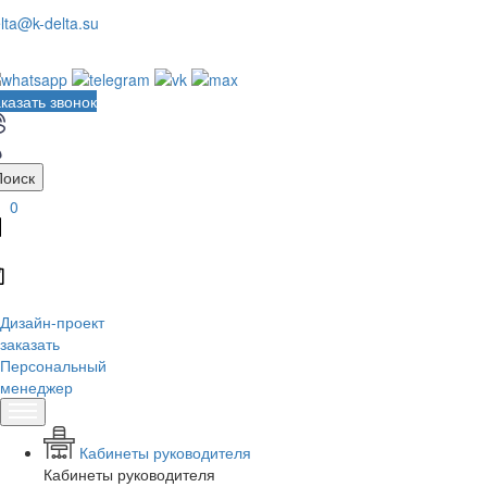
lta@k-delta.su
казать звонок
Поиск
0
Дизайн-проект
заказать
Персональный
менеджер
Кабинеты руководителя
Кабинеты руководителя