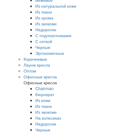
Бежевые
Из натуральной кожи
Из ткани
Из хрома
Из экокожи
Недорогие
С подлокотниками
С сеткой
Черные
Эргономичные
Коричневые
Лаунж кресла
Оптом
Офисные кресла
Офисные кресла
Chairman
Бюрократ
Из кожи
Из ткани
Из экокожи
На колесиках
Недорогие
Черные