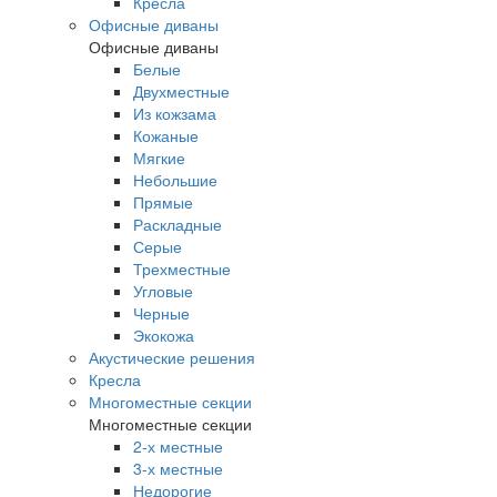
Кресла
Офисные диваны
Офисные диваны
Белые
Двухместные
Из кожзама
Кожаные
Мягкие
Небольшие
Прямые
Раскладные
Серые
Трехместные
Угловые
Черные
Экокожа
Акустические решения
Кресла
Многоместные секции
Многоместные секции
2-х местные
3-х местные
Недорогие