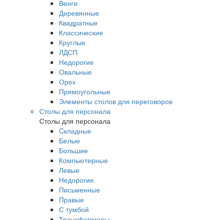
Венге
Деревянные
Квадратные
Классические
Круглые
ЛДСП
Недорогие
Овальные
Орех
Прямоугольные
Элементы столов для переговоров
Столы для персонала
Столы для персонала
Cкладные
Белые
Большие
Компьютерные
Левые
Недорогие
Письменные
Правые
С тумбой
Трансформеры