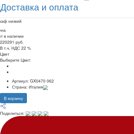
Доставка и оплата
каф низкий
ена
т в наличии
220291 руб.
В т.ч. НДС 22 %
Цвет
Выберите Цвет:
Артикул:
GX0470 062
Страна:
Италия
В корзину
Поделиться: