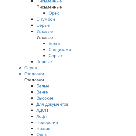
Письменные
Письменные
Орех
С тумбой
Серые
Угловые
Угловые
Белые
С ящиками
Серые
Черные
Серая
Стеллажи
Стеллажи
Белые
Венге
Высокие
Для документов
ЛДСП
Лофт
Недорогие
Низкие
Орех