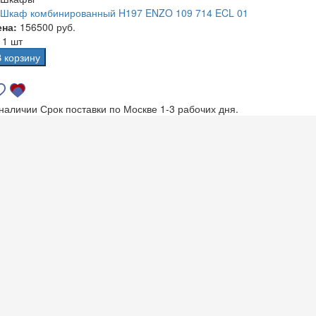
Шкаф комбинированный H197 ENZO 109 714 ECL 01
ена:
156500 руб.
а
1 шт
В корзину
 наличии
Срок поставки по Москве 1-3 рабочих дня.