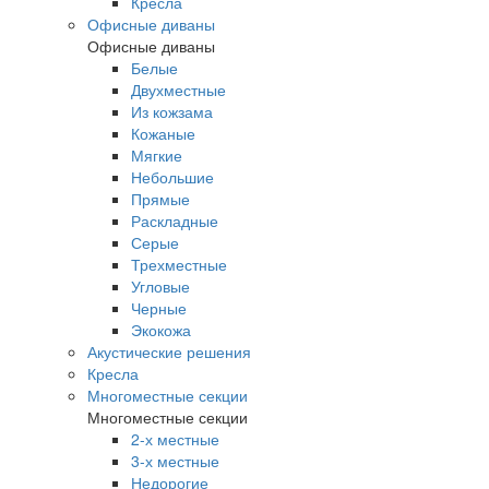
Кресла
Офисные диваны
Офисные диваны
Белые
Двухместные
Из кожзама
Кожаные
Мягкие
Небольшие
Прямые
Раскладные
Серые
Трехместные
Угловые
Черные
Экокожа
Акустические решения
Кресла
Многоместные секции
Многоместные секции
2-х местные
3-х местные
Недорогие