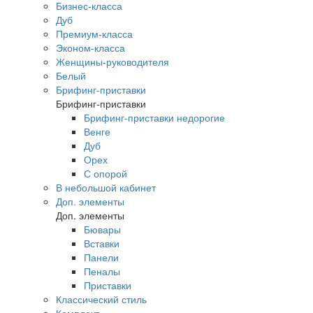
Бизнес-класса
Дуб
Премиум-класса
Эконом-класса
Женщины-руководителя
Белый
Брифинг-приставки
Брифинг-приставки
Брифинг-приставки недорогие
Венге
Дуб
Орех
С опорой
В небольшой кабинет
Доп. элементы
Доп. элементы
Бювары
Вставки
Панели
Пеналы
Приставки
Классический стиль