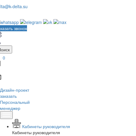
lta@k-delta.su
казать звонок
Поиск
0
Дизайн-проект
заказать
Персональный
менеджер
Кабинеты руководителя
Кабинеты руководителя