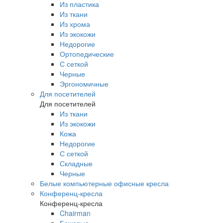
Из пластика
Из ткани
Из хрома
Из экокожи
Недорогие
Ортопедические
С сеткой
Черные
Эргономичные
Для посетителей
Для посетителей
Из ткани
Из экокожи
Кожа
Недорогие
С сеткой
Складные
Черные
Белые компьютерные офисные кресла
Конференц-кресла
Конференц-кресла
Chairman