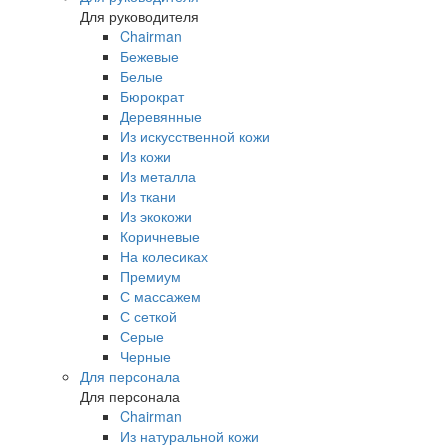
Для руководителя
Chairman
Бежевые
Белые
Бюрократ
Деревянные
Из искусственной кожи
Из кожи
Из металла
Из ткани
Из экокожи
Коричневые
На колесиках
Премиум
С массажем
С сеткой
Серые
Черные
Для персонала
Для персонала
Chairman
Из натуральной кожи