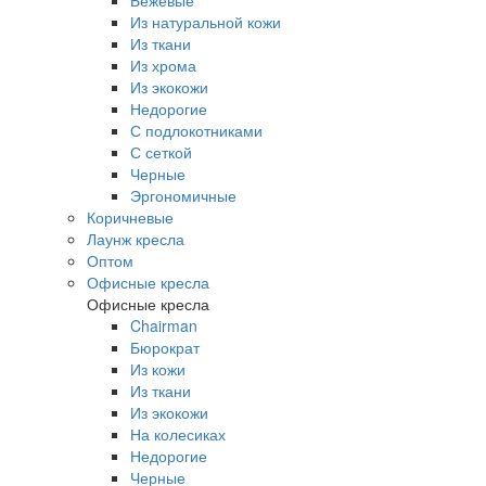
Бежевые
Из натуральной кожи
Из ткани
Из хрома
Из экокожи
Недорогие
С подлокотниками
С сеткой
Черные
Эргономичные
Коричневые
Лаунж кресла
Оптом
Офисные кресла
Офисные кресла
Chairman
Бюрократ
Из кожи
Из ткани
Из экокожи
На колесиках
Недорогие
Черные