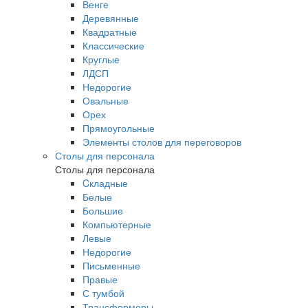
Венге
Деревянные
Квадратные
Классические
Круглые
ЛДСП
Недорогие
Овальные
Орех
Прямоугольные
Элементы столов для переговоров
Столы для персонала
Столы для персонала
Cкладные
Белые
Большие
Компьютерные
Левые
Недорогие
Письменные
Правые
С тумбой
Трансформеры