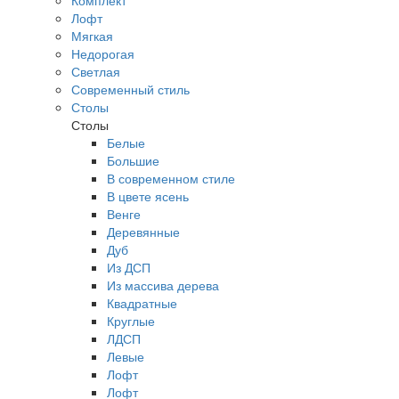
Комплект
Лофт
Мягкая
Недорогая
Светлая
Современный стиль
Столы
Столы
Белые
Большие
В современном стиле
В цвете ясень
Венге
Деревянные
Дуб
Из ДСП
Из массива дерева
Квадратные
Круглые
ЛДСП
Левые
Лофт
Лофт