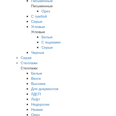
Письменные
Письменные
Орех
С тумбой
Серые
Угловые
Угловые
Белые
С ящиками
Серые
Черные
Серая
Стеллажи
Стеллажи
Белые
Венге
Высокие
Для документов
ЛДСП
Лофт
Недорогие
Низкие
Орех