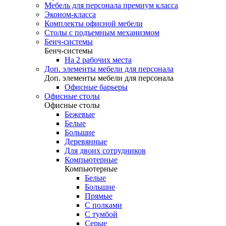
Мебель для персонала премиум класса
Эконом-класса
Комплекты офисной мебели
Столы с подъемным механизмом
Бенч-системы
Бенч-системы
На 2 рабочих места
Доп. элементы мебели для персонала
Доп. элементы мебели для персонала
Офисные барьеры
Офисные столы
Офисные столы
Бежевые
Белые
Большие
Деревянные
Для двоих сотрудников
Компьютерные
Компьютерные
Белые
Большие
Прямые
С полками
С тумбой
Серые