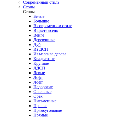
Современный стиль
Столы
Столы
Белые
Большие
В современном стиле
В цвете ясень
Венге
Деревянные
Дуб
Из ДСП
Из массива дерева
Квадратные
Круглые
ЛДСП
Левые
Лофт
Лофт
Недорогие
Овальные
Орех
Письменные
Правые
Прямоугольные
Прямые