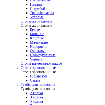
Письменные
Правые
С тумбой
Трансформеры
Угловые
Столы журнальные
Столы журнальные
Белые
Большие
Круглые
Маленькие
Недорогие
Овальные
Прямоугольные
Черные
Столы на металлокаркасе
Столы эргономичные
Столы эргономичные
С вырезом
Серые
Тумбы для персонала
Тумбы для персонала
2 ящика
3 ящика
4 ящика