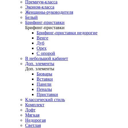
Премиум-класса
Эконом-класса
Женщины-руководителя
Белый
Брифинг-приставки
Брифинг-приставки
Брифинг-приставки недорогие
Венге
Дуб
Орех
С опорой
В небольшой кабинет
Доп. элементы
Доп. элементы
Бювары
Вставки
Панели
Пеналы
Приставки
Классический стиль
Комплект
Лофт
Мягкая
Недорогая
Светлая