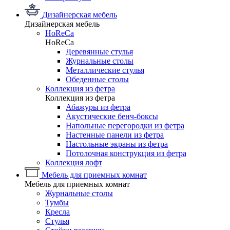
Дизайнерская мебель
Дизайнерская мебель
HoReCa
HoReCa
Деревянные стулья
Журнальные столы
Металлические стулья
Обеденные столы
Коллекция из фетра
Коллекция из фетра
Абажуры из фетра
Акустические бенч-боксы
Напольные перегородки из фетра
Настенные панели из фетра
Настольные экраны из фетра
Потолочная конструкция из фетра
Коллекция лофт
Мебель для приемных комнат
Мебель для приемных комнат
Журнальные столы
Тумбы
Кресла
Стулья