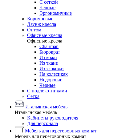
С сеткой
Черные
Эргономичные
Коричневые
Лаунж кресла
Оптом
Офисные кресла
Офисные кресла
Chairman
Бюрократ
Из кожи
Из ткани
Из экокожи
На колесиках
Недорогие
Черные
С подлокотниками
Сетка
Итальянская мебель
Итальянская мебель
Кабинеты руководителя
Для персонала
Мебель для переговорных комнат
Мебель для переговорных комнат