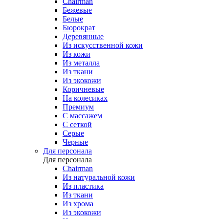
Chairman
Бежевые
Белые
Бюрократ
Деревянные
Из искусственной кожи
Из кожи
Из металла
Из ткани
Из экокожи
Коричневые
На колесиках
Премиум
С массажем
С сеткой
Серые
Черные
Для персонала
Для персонала
Chairman
Из натуральной кожи
Из пластика
Из ткани
Из хрома
Из экокожи