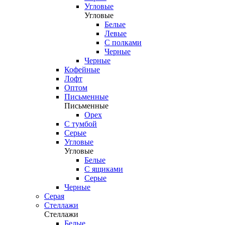
Угловые
Угловые
Белые
Левые
С полками
Черные
Черные
Кофейные
Лофт
Оптом
Письменные
Письменные
Орех
С тумбой
Серые
Угловые
Угловые
Белые
С ящиками
Серые
Черные
Серая
Стеллажи
Стеллажи
Белые