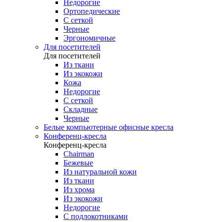
Недорогие
Ортопедические
С сеткой
Черные
Эргономичные
Для посетителей
Для посетителей
Из ткани
Из экокожи
Кожа
Недорогие
С сеткой
Складные
Черные
Белые компьютерные офисные кресла
Конференц-кресла
Конференц-кресла
Chairman
Бежевые
Из натуральной кожи
Из ткани
Из хрома
Из экокожи
Недорогие
С подлокотниками