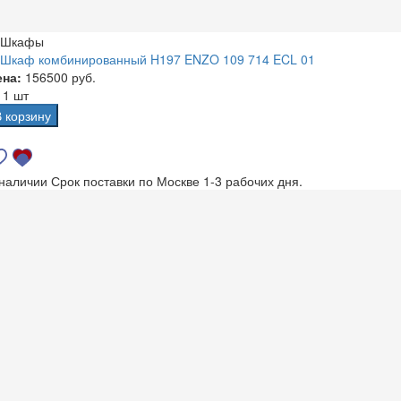
Шкафы
Шкаф комбинированный H197 ENZO 109 714 ECL 01
ена:
156500 руб.
а
1 шт
В корзину
 наличии
Срок поставки по Москве 1-3 рабочих дня.