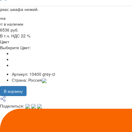
ркас шкафа низкий.
ена
т в наличии
6536 руб.
В т.ч. НДС 22 %
Цвет
Выберите Цвет:
Артикул:
10400 grey-ci
Страна:
Россия
В корзину
Поделиться: