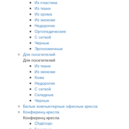
Из пластика
Из ткани
Из хрома
Из экокожи
Недорогие
Ортопедические
С сеткой
Черные
Эргономичные
Для посетителей
Для посетителей
Из ткани
Из экокожи
Кожа
Недорогие
С сеткой
Складные
Черные
Белые компьютерные офисные кресла
Конференц-кресла
Конференц-кресла
Chairman