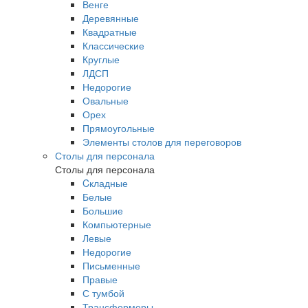
Венге
Деревянные
Квадратные
Классические
Круглые
ЛДСП
Недорогие
Овальные
Орех
Прямоугольные
Элементы столов для переговоров
Столы для персонала
Столы для персонала
Cкладные
Белые
Большие
Компьютерные
Левые
Недорогие
Письменные
Правые
С тумбой
Трансформеры