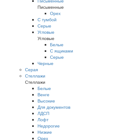
Письменные
Письменные
Орех
С тумбой
Серые
Угловые
Угловые
Белые
С ящиками
Серые
Черные
Серая
Стеллажи
Стеллажи
Белые
Венге
Высокие
Для документов
ЛДСП
Лофт
Недорогие
Низкие
Орех