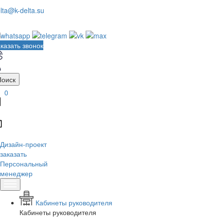
lta@k-delta.su
казать звонок
Поиск
0
Дизайн-проект
заказать
Персональный
менеджер
Кабинеты руководителя
Кабинеты руководителя