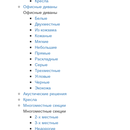
Кресла
Офисные диваны
Офисные диваны
Белые
Двухместные
Из кожзама
Кожаные
Мягкие
Небольшие
Прямые
Раскладные
Серые
Трехместные
Угловые
Черные
Экокожа
Акустические решения
Кресла
Многоместные секции
Многоместные секции
2-х местные
3-х местные
Недорогие