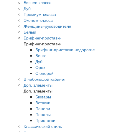
Бизнес-класса
Дуб
Премиум-класса
Эконом-класса
Женщины-руководителя
Белый
Брифинг-приставки
Брифинг-приставки
Брифинг-приставки недорогие
Венге
Дуб
Орех
С опорой
В небольшой кабинет
Доп. элементы
Доп. элементы
Бювары
Вставки
Панели
Пеналы
Приставки
Классический стиль