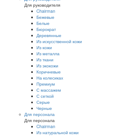
Для руководителя
Chairman
Бежевые
Белые
Бюрократ
Деревянные
Из искусственной кожи
Из кожи
Из металла
Из ткани
Из экокожи
Коричневые
На колесиках
Премиум
С массажем
С сеткой
Серые
Черные
Для персонала
Для персонала
Chairman
Из натуральной кожи