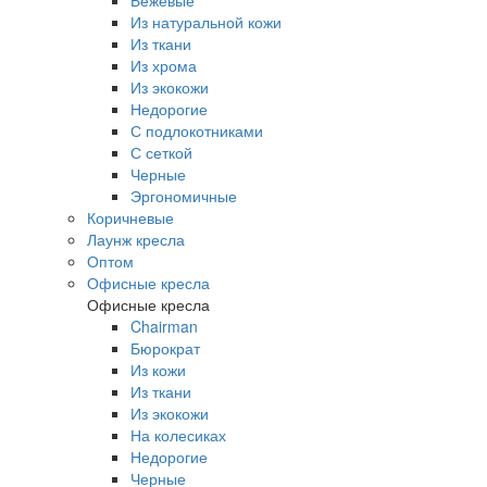
Бежевые
Из натуральной кожи
Из ткани
Из хрома
Из экокожи
Недорогие
С подлокотниками
С сеткой
Черные
Эргономичные
Коричневые
Лаунж кресла
Оптом
Офисные кресла
Офисные кресла
Chairman
Бюрократ
Из кожи
Из ткани
Из экокожи
На колесиках
Недорогие
Черные