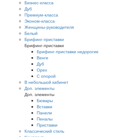
Бизнес-класса
Дуб
Премиум-класса
Эконом-класса
Женщины-руководителя
Белый
Брифинг-приставки
Брифинг-приставки
Брифинг-приставки недорогие
Венге
Дуб
Орех
С опорой
В небольшой кабинет
Доп. элементы
Доп. элементы
Бювары
Вставки
Панели
Пеналы
Приставки
Классический стиль