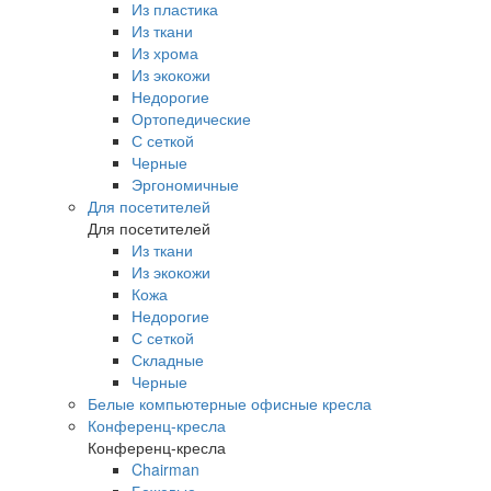
Из пластика
Из ткани
Из хрома
Из экокожи
Недорогие
Ортопедические
С сеткой
Черные
Эргономичные
Для посетителей
Для посетителей
Из ткани
Из экокожи
Кожа
Недорогие
С сеткой
Складные
Черные
Белые компьютерные офисные кресла
Конференц-кресла
Конференц-кресла
Chairman