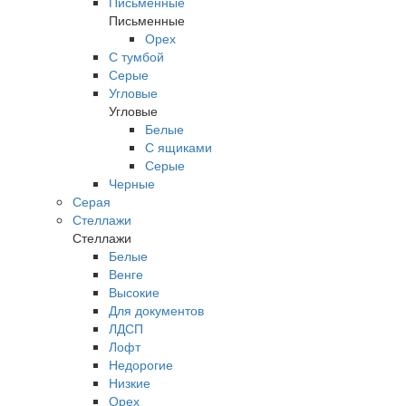
Письменные
Письменные
Орех
С тумбой
Серые
Угловые
Угловые
Белые
С ящиками
Серые
Черные
Серая
Стеллажи
Стеллажи
Белые
Венге
Высокие
Для документов
ЛДСП
Лофт
Недорогие
Низкие
Орех