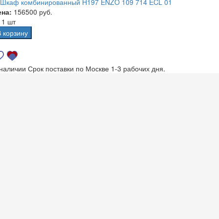
Шкаф комбинированный H197 ENZO 109 714 ECL 01
ена:
156500 руб.
а
1 шт
В корзину
 наличии
Срок поставки по Москве 1-3 рабочих дня.