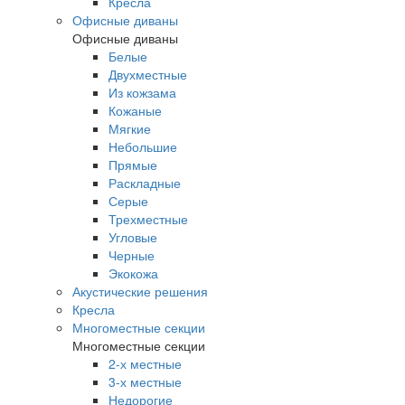
Кресла
Офисные диваны
Офисные диваны
Белые
Двухместные
Из кожзама
Кожаные
Мягкие
Небольшие
Прямые
Раскладные
Серые
Трехместные
Угловые
Черные
Экокожа
Акустические решения
Кресла
Многоместные секции
Многоместные секции
2-х местные
3-х местные
Недорогие