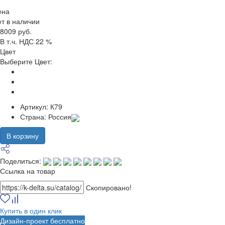
ена
т в наличии
8009 руб.
В т.ч. НДС 22 %
Цвет
Выберите Цвет:
Артикул:
К79
Страна:
Россия
В корзину
Поделиться:
Ссылка на товар
Скопировано!
Купить в один клик
Дизайн-проект бесплатно