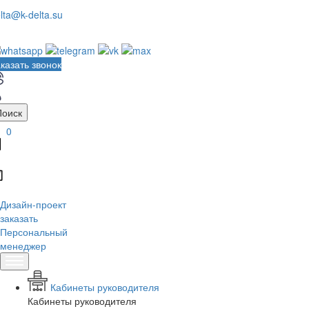
lta@k-delta.su
казать звонок
Поиск
0
Дизайн-проект
заказать
Персональный
менеджер
Кабинеты руководителя
Кабинеты руководителя