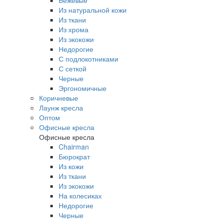
Бежевые
Из натуральной кожи
Из ткани
Из хрома
Из экокожи
Недорогие
С подлокотниками
С сеткой
Черные
Эргономичные
Коричневые
Лаунж кресла
Оптом
Офисные кресла
Офисные кресла
Chairman
Бюрократ
Из кожи
Из ткани
Из экокожи
На колесиках
Недорогие
Черные