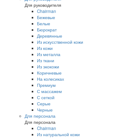
Для руководителя
Chairman
Бежевые
Белые
Бюрократ
Деревянные
Из искусственной кожи
Из кожи
Из металла
Из ткани
Из экокожи
Коричневые
На колесиках
Премиум
С массажем
С сеткой
Серые
Черные
Для персонала
Для персонала
Chairman
Из натуральной кожи