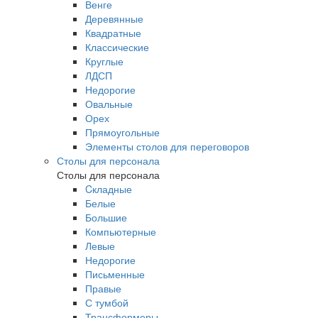
Венге
Деревянные
Квадратные
Классические
Круглые
ЛДСП
Недорогие
Овальные
Орех
Прямоугольные
Элементы столов для переговоров
Столы для персонала
Столы для персонала
Cкладные
Белые
Большие
Компьютерные
Левые
Недорогие
Письменные
Правые
С тумбой
Трансформеры