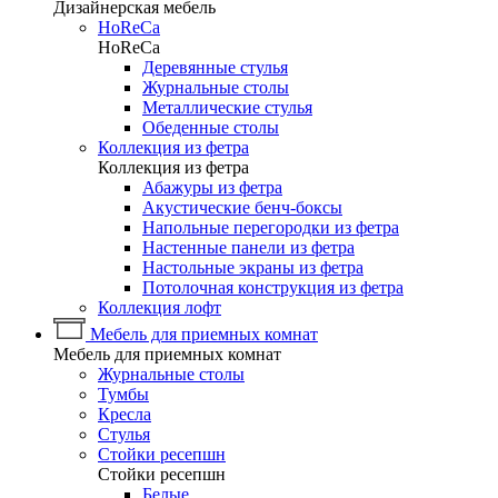
Дизайнерская мебель
HoReCa
HoReCa
Деревянные стулья
Журнальные столы
Металлические стулья
Обеденные столы
Коллекция из фетра
Коллекция из фетра
Абажуры из фетра
Акустические бенч-боксы
Напольные перегородки из фетра
Настенные панели из фетра
Настольные экраны из фетра
Потолочная конструкция из фетра
Коллекция лофт
Мебель для приемных комнат
Мебель для приемных комнат
Журнальные столы
Тумбы
Кресла
Стулья
Стойки ресепшн
Стойки ресепшн
Белые