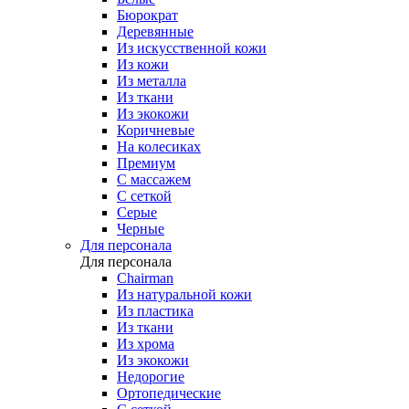
Бюрократ
Деревянные
Из искусственной кожи
Из кожи
Из металла
Из ткани
Из экокожи
Коричневые
На колесиках
Премиум
С массажем
С сеткой
Серые
Черные
Для персонала
Для персонала
Chairman
Из натуральной кожи
Из пластика
Из ткани
Из хрома
Из экокожи
Недорогие
Ортопедические