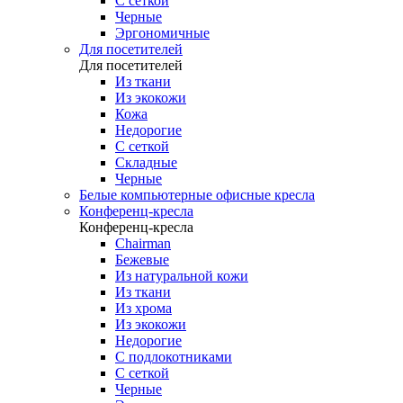
С сеткой
Черные
Эргономичные
Для посетителей
Для посетителей
Из ткани
Из экокожи
Кожа
Недорогие
С сеткой
Складные
Черные
Белые компьютерные офисные кресла
Конференц-кресла
Конференц-кресла
Chairman
Бежевые
Из натуральной кожи
Из ткани
Из хрома
Из экокожи
Недорогие
С подлокотниками
С сеткой
Черные