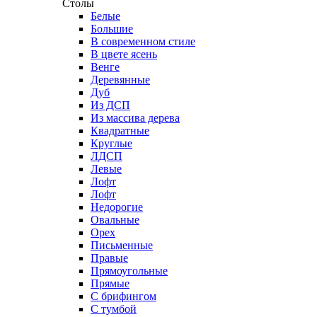
Столы
Белые
Большие
В современном стиле
В цвете ясень
Венге
Деревянные
Дуб
Из ДСП
Из массива дерева
Квадратные
Круглые
ЛДСП
Левые
Лофт
Лофт
Недорогие
Овальные
Орех
Письменные
Правые
Прямоугольные
Прямые
С брифингом
С тумбой