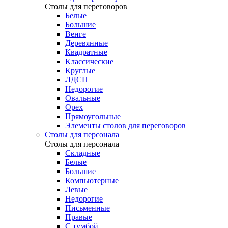
Столы для переговоров
Белые
Большие
Венге
Деревянные
Квадратные
Классические
Круглые
ЛДСП
Недорогие
Овальные
Орех
Прямоугольные
Элементы столов для переговоров
Столы для персонала
Столы для персонала
Cкладные
Белые
Большие
Компьютерные
Левые
Недорогие
Письменные
Правые
С тумбой