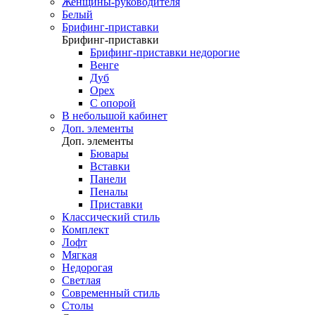
Женщины-руководителя
Белый
Брифинг-приставки
Брифинг-приставки
Брифинг-приставки недорогие
Венге
Дуб
Орех
С опорой
В небольшой кабинет
Доп. элементы
Доп. элементы
Бювары
Вставки
Панели
Пеналы
Приставки
Классический стиль
Комплект
Лофт
Мягкая
Недорогая
Светлая
Современный стиль
Столы