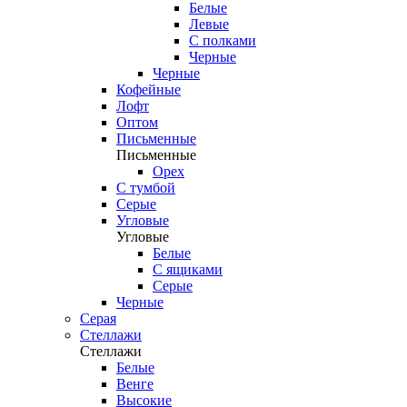
Белые
Левые
С полками
Черные
Черные
Кофейные
Лофт
Оптом
Письменные
Письменные
Орех
С тумбой
Серые
Угловые
Угловые
Белые
С ящиками
Серые
Черные
Серая
Стеллажи
Стеллажи
Белые
Венге
Высокие