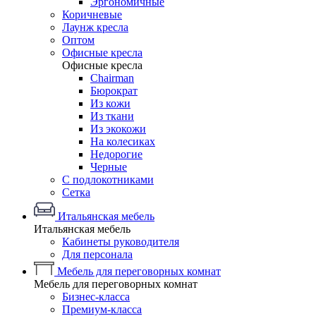
Эргономичные
Коричневые
Лаунж кресла
Оптом
Офисные кресла
Офисные кресла
Chairman
Бюрократ
Из кожи
Из ткани
Из экокожи
На колесиках
Недорогие
Черные
С подлокотниками
Сетка
Итальянская мебель
Итальянская мебель
Кабинеты руководителя
Для персонала
Мебель для переговорных комнат
Мебель для переговорных комнат
Бизнес-класса
Премиум-класса