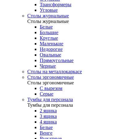
Трансформеры
Угловые
Столы журнальные
Столы журнальные
Белые
Большие
Круглые
Маленькие
Недорогие
Овальные
Прямоугольные
Черные
Столы на металлокаркасе
Столы эргономичные
Столы эргономичные
С вырезом
Серые
Тумбы для персонала
Тумбы для персонала
2 ящика
3 ящика
4 ящика
Белые
Венге
Выкатные