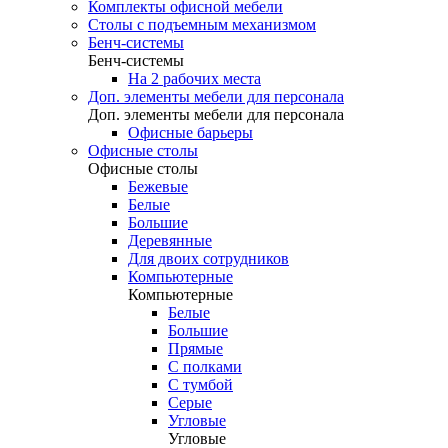
Комплекты офисной мебели
Столы с подъемным механизмом
Бенч-системы
Бенч-системы
На 2 рабочих места
Доп. элементы мебели для персонала
Доп. элементы мебели для персонала
Офисные барьеры
Офисные столы
Офисные столы
Бежевые
Белые
Большие
Деревянные
Для двоих сотрудников
Компьютерные
Компьютерные
Белые
Большие
Прямые
С полками
С тумбой
Серые
Угловые
Угловые