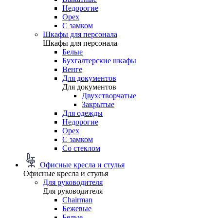
Недорогие
Орех
С замком
Шкафы для персонала
Шкафы для персонала
Белые
Бухгалтерские шкафы
Венге
Для документов
Для документов
Двухстворчатые
Закрытые
Для одежды
Недорогие
Орех
С замком
Со стеклом
Офисные кресла и стулья
Офисные кресла и стулья
Для руководителя
Для руководителя
Chairman
Бежевые
Белые