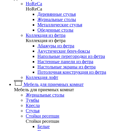
HoReCa
HoReCa
Деревянные стулья
Журнальные столы
Металлические стулья
Обеденные столы
Коллекция из фетра
Коллекция из фетра
Абажуры из фетра
Акустические бенч-боксы
Напольные перегородки из фетра
Настенные панели из фетра
Настольные экраны из фетра
Потолочная конструкция из фетра
Коллекция лофт
Мебель для приемных комнат
Мебель для приемных комнат
Журнальные столы
Тумбы
Кресла
Стулья
Стойки ресепшн
Стойки ресепшн
Белые