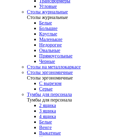
Трансформеры
Угловые
Столы журнальные
Столы журнальные
Белые
Большие
Круглые
Маленькие
Недорогие
Овальные
Прямоугольные
Черные
Столы на металлокаркасе
Столы эргономичные
Столы эргономичные
С вырезом
Серые
Тумбы для персонала
Тумбы для персонала
2 ящика
3 ящика
4 ящика
Белые
Венге
Выкатные