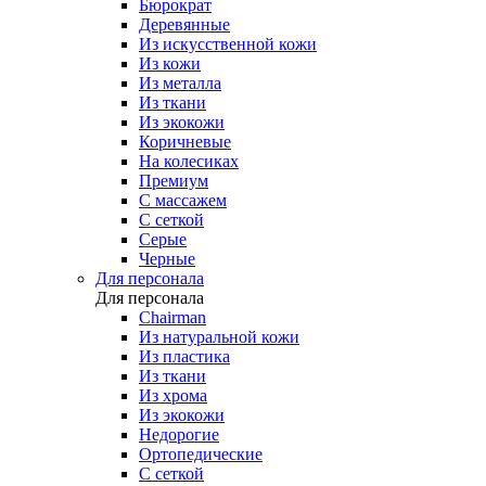
Бюрократ
Деревянные
Из искусственной кожи
Из кожи
Из металла
Из ткани
Из экокожи
Коричневые
На колесиках
Премиум
С массажем
С сеткой
Серые
Черные
Для персонала
Для персонала
Chairman
Из натуральной кожи
Из пластика
Из ткани
Из хрома
Из экокожи
Недорогие
Ортопедические
С сеткой