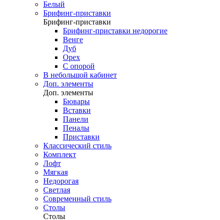
Белый
Брифинг-приставки
Брифинг-приставки
Брифинг-приставки недорогие
Венге
Дуб
Орех
С опорой
В небольшой кабинет
Доп. элементы
Доп. элементы
Бювары
Вставки
Панели
Пеналы
Приставки
Классический стиль
Комплект
Лофт
Мягкая
Недорогая
Светлая
Современный стиль
Столы
Столы