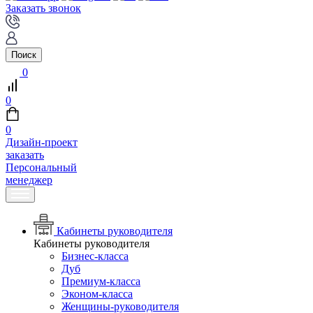
Заказать звонок
Поиск
0
0
0
Дизайн-проект
заказать
Персональный
менеджер
Кабинеты руководителя
Кабинеты руководителя
Бизнес-класса
Дуб
Премиум-класса
Эконом-класса
Женщины-руководителя