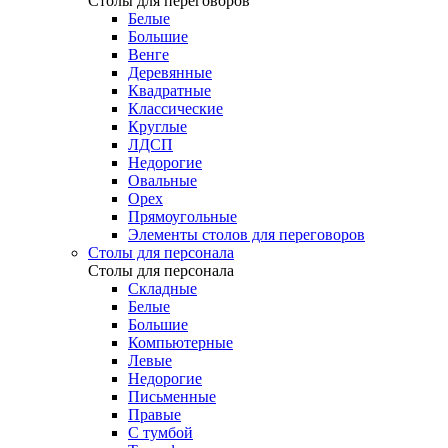
Столы для переговоров
Белые
Большие
Венге
Деревянные
Квадратные
Классические
Круглые
ЛДСП
Недорогие
Овальные
Орех
Прямоугольные
Элементы столов для переговоров
Столы для персонала
Столы для персонала
Cкладные
Белые
Большие
Компьютерные
Левые
Недорогие
Письменные
Правые
С тумбой