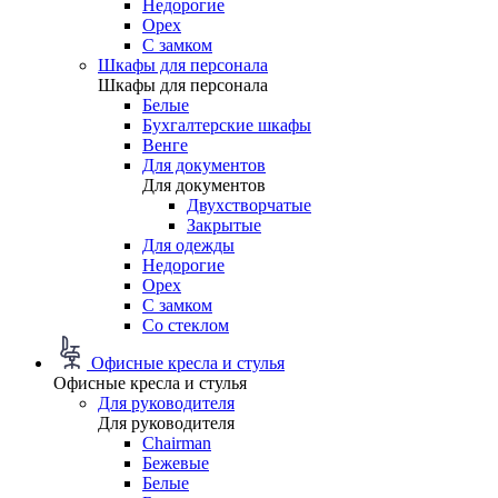
Недорогие
Орех
С замком
Шкафы для персонала
Шкафы для персонала
Белые
Бухгалтерские шкафы
Венге
Для документов
Для документов
Двухстворчатые
Закрытые
Для одежды
Недорогие
Орех
С замком
Со стеклом
Офисные кресла и стулья
Офисные кресла и стулья
Для руководителя
Для руководителя
Chairman
Бежевые
Белые