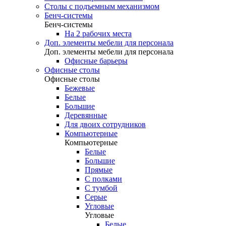
Столы с подъемным механизмом
Бенч-системы
Бенч-системы
На 2 рабочих места
Доп. элементы мебели для персонала
Доп. элементы мебели для персонала
Офисные барьеры
Офисные столы
Офисные столы
Бежевые
Белые
Большие
Деревянные
Для двоих сотрудников
Компьютерные
Компьютерные
Белые
Большие
Прямые
С полками
С тумбой
Серые
Угловые
Угловые
Белые