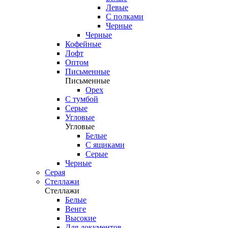
Левые
С полками
Черные
Черные
Кофейные
Лофт
Оптом
Письменные
Письменные
Орех
С тумбой
Серые
Угловые
Угловые
Белые
С ящиками
Серые
Черные
Серая
Стеллажи
Стеллажи
Белые
Венге
Высокие
Для документов