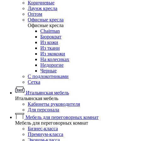
Коричневые
Лаунж кресла
Оптом
Офисные кресла
Офисные кресла
Chairman
Бюрократ
Из кожи
Из ткани
Из экокожи
На колесиках
Недорогие
Черные
С подлокотниками
Сетка
Итальянская мебель
Итальянская мебель
Кабинеты руководителя
Для персонала
Мебель для переговорных комнат
Мебель для переговорных комнат
Бизнес-класса
Премиум-класса
Эконом-класса