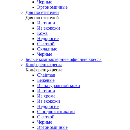
Черные
Эргономичные
Для посетителей
Для посетителей
Из ткани
Из экокожи
Кожа
Недорогие
С сеткой
Складные
Черные
Белые компьютерные офисные кресла
Конференц-кресла
Конференц-кресла
Chairman
Бежевые
Из натуральной кожи
Из ткани
Из хрома
Из экокожи
Недорогие
С подлокотниками
С сеткой
Черные
Эргономичные