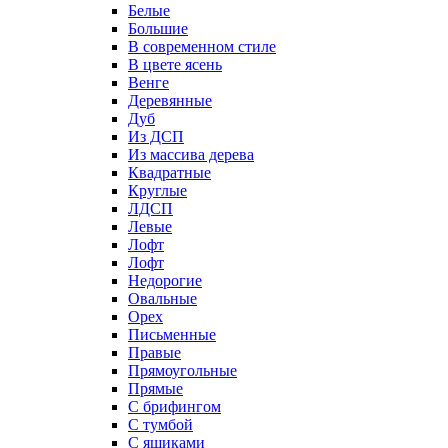
Белые
Большие
В современном стиле
В цвете ясень
Венге
Деревянные
Дуб
Из ДСП
Из массива дерева
Квадратные
Круглые
ЛДСП
Левые
Лофт
Лофт
Недорогие
Овальные
Орех
Письменные
Правые
Прямоугольные
Прямые
С брифингом
С тумбой
С ящиками