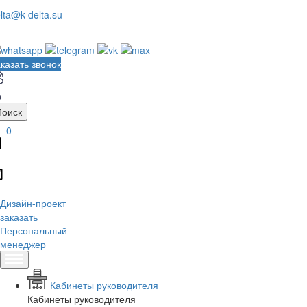
lta@k-delta.su
казать звонок
Поиск
0
Дизайн-проект
заказать
Персональный
менеджер
Кабинеты руководителя
Кабинеты руководителя