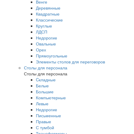
Венге
Деревянные
Квадратные
Классические
Круглые
ЛДСП
Недорогие
Овальные
Орех
Прямоугольные
Элементы столов для переговоров
Столы для персонала
Столы для персонала
Cкладные
Белые
Большие
Компьютерные
Левые
Недорогие
Письменные
Правые
С тумбой
Трансформеры