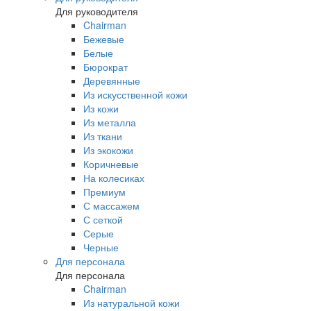
Для руководителя
Chairman
Бежевые
Белые
Бюрократ
Деревянные
Из искусственной кожи
Из кожи
Из металла
Из ткани
Из экокожи
Коричневые
На колесиках
Премиум
С массажем
С сеткой
Серые
Черные
Для персонала
Для персонала
Chairman
Из натуральной кожи