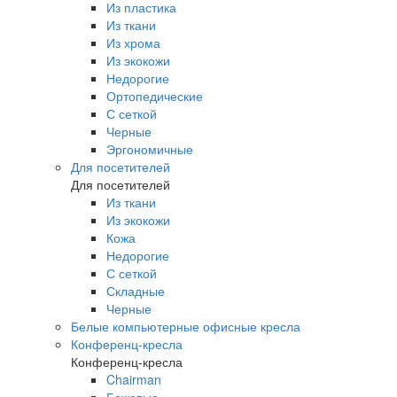
Из пластика
Из ткани
Из хрома
Из экокожи
Недорогие
Ортопедические
С сеткой
Черные
Эргономичные
Для посетителей
Для посетителей
Из ткани
Из экокожи
Кожа
Недорогие
С сеткой
Складные
Черные
Белые компьютерные офисные кресла
Конференц-кресла
Конференц-кресла
Chairman