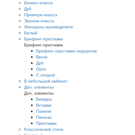
Бизнес-класса
Дуб
Премиум-класса
Эконом-класса
Женщины-руководителя
Белый
Брифинг-приставки
Брифинг-приставки
Брифинг-приставки недорогие
Венге
Дуб
Орех
С опорой
В небольшой кабинет
Доп. элементы
Доп. элементы
Бювары
Вставки
Панели
Пеналы
Приставки
Классический стиль