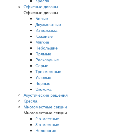
Кресла
Офисные диваны
Офисные диваны
Белые
Двухместные
Из кожзама
Кожаные
Мягкие
Небольшие
Прямые
Раскладные
Серые
Трехместные
Угловые
Черные
Экокожа
Акустические решения
Кресла
Многоместные секции
Многоместные секции
2-х местные
3-х местные
Недорогие