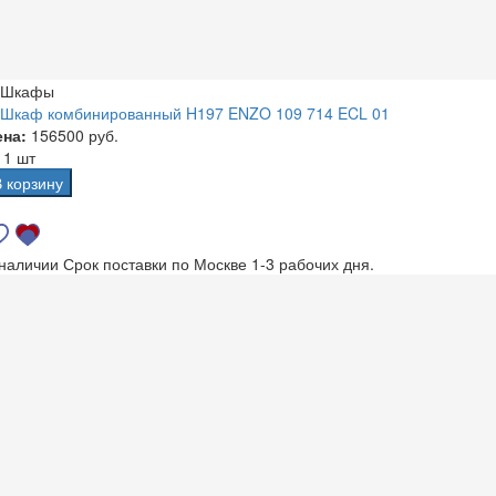
Шкафы
Шкаф комбинированный H197 ENZO 109 714 ECL 01
ена:
156500 руб.
а
1 шт
В корзину
 наличии
Срок поставки по Москве 1-3 рабочих дня.