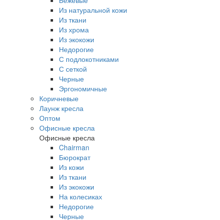
Бежевые
Из натуральной кожи
Из ткани
Из хрома
Из экокожи
Недорогие
С подлокотниками
С сеткой
Черные
Эргономичные
Коричневые
Лаунж кресла
Оптом
Офисные кресла
Офисные кресла
Chairman
Бюрократ
Из кожи
Из ткани
Из экокожи
На колесиках
Недорогие
Черные