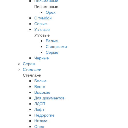
Письменные
Письменные
Орех
С тумбой
Серые
Угловые
Угловые
Белые
С ящиками
Серые
Черные
Серая
Стеллажи
Стеллажи
Белые
Венге
Высокие
Для документов
ЛДСП
Лофт
Недорогие
Низкие
Орех