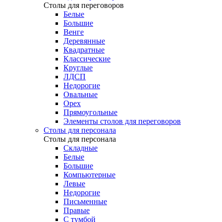
Столы для переговоров
Белые
Большие
Венге
Деревянные
Квадратные
Классические
Круглые
ЛДСП
Недорогие
Овальные
Орех
Прямоугольные
Элементы столов для переговоров
Столы для персонала
Столы для персонала
Cкладные
Белые
Большие
Компьютерные
Левые
Недорогие
Письменные
Правые
С тумбой