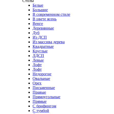
Столы
Белые
Большие
В современном стиле
В цвете ясень
Венге
Деревянные
Дуб
Из ДСП
Из массива дерева
Квадратные
Круглые
ЛДСП
Левые
Лофт
Лофт
Недорогие
Овальные
Орех
Письменные
Правые
Прямоугольные
Прямые
С брифингом
С тумбой