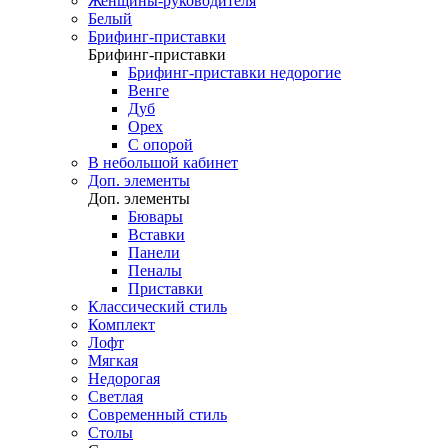
Женщины-руководителя
Белый
Брифинг-приставки
Брифинг-приставки
Брифинг-приставки недорогие
Венге
Дуб
Орех
С опорой
В небольшой кабинет
Доп. элементы
Доп. элементы
Бювары
Вставки
Панели
Пеналы
Приставки
Классический стиль
Комплект
Лофт
Мягкая
Недорогая
Светлая
Современный стиль
Столы