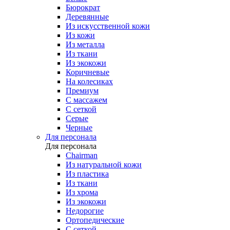
Бюрократ
Деревянные
Из искусственной кожи
Из кожи
Из металла
Из ткани
Из экокожи
Коричневые
На колесиках
Премиум
С массажем
С сеткой
Серые
Черные
Для персонала
Для персонала
Chairman
Из натуральной кожи
Из пластика
Из ткани
Из хрома
Из экокожи
Недорогие
Ортопедические
С сеткой