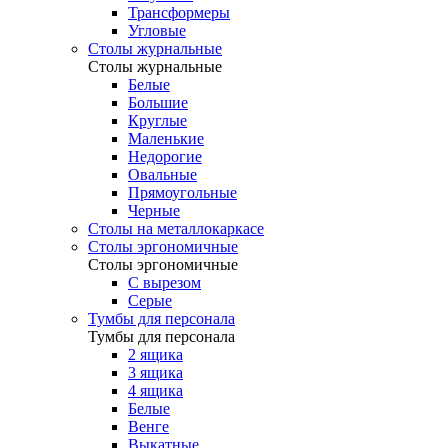
Трансформеры
Угловые
Столы журнальные
Столы журнальные
Белые
Большие
Круглые
Маленькие
Недорогие
Овальные
Прямоугольные
Черные
Столы на металлокаркасе
Столы эргономичные
Столы эргономичные
С вырезом
Серые
Тумбы для персонала
Тумбы для персонала
2 ящика
3 ящика
4 ящика
Белые
Венге
Выкатные