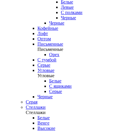
Белые
Левые
С полками
Черные
Черные
Кофейные
Лофт
Оптом
Письменные
Письменные
Орех
С тумбой
Серые
Угловые
Угловые
Белые
С ящиками
Серые
Черные
Серая
Стеллажи
Стеллажи
Белые
Венге
Высокие