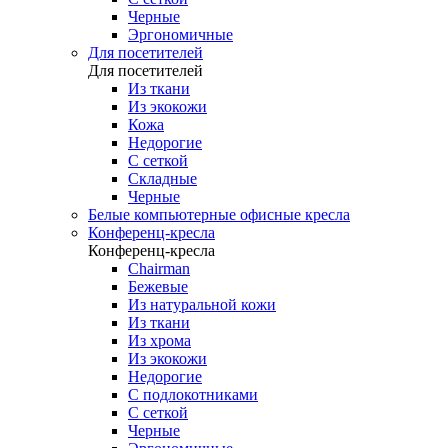
Черные
Эргономичные
Для посетителей
Для посетителей
Из ткани
Из экокожи
Кожа
Недорогие
С сеткой
Складные
Черные
Белые компьютерные офисные кресла
Конференц-кресла
Конференц-кресла
Chairman
Бежевые
Из натуральной кожи
Из ткани
Из хрома
Из экокожи
Недорогие
С подлокотниками
С сеткой
Черные