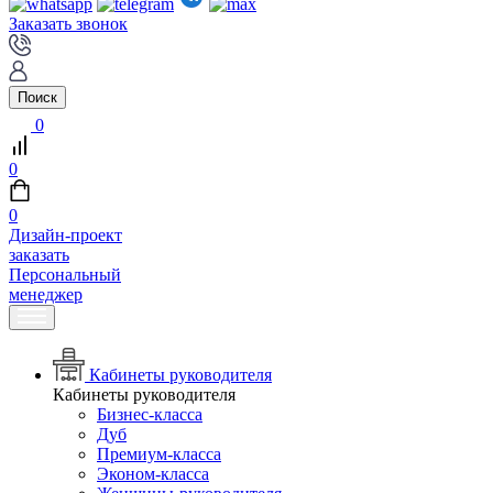
Заказать звонок
Поиск
0
0
0
Дизайн-проект
заказать
Персональный
менеджер
Кабинеты руководителя
Кабинеты руководителя
Бизнес-класса
Дуб
Премиум-класса
Эконом-класса