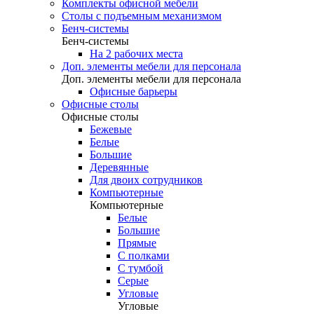
Комплекты офисной мебели
Столы с подъемным механизмом
Бенч-системы
Бенч-системы
На 2 рабочих места
Доп. элементы мебели для персонала
Доп. элементы мебели для персонала
Офисные барьеры
Офисные столы
Офисные столы
Бежевые
Белые
Большие
Деревянные
Для двоих сотрудников
Компьютерные
Компьютерные
Белые
Большие
Прямые
С полками
С тумбой
Серые
Угловые
Угловые