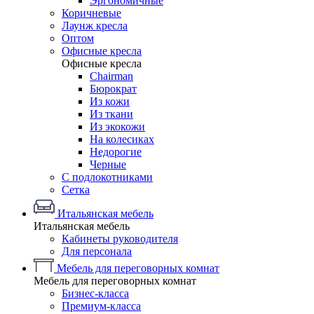
Эргономичные
Коричневые
Лаунж кресла
Оптом
Офисные кресла
Офисные кресла
Chairman
Бюрократ
Из кожи
Из ткани
Из экокожи
На колесиках
Недорогие
Черные
С подлокотниками
Сетка
Итальянская мебель
Итальянская мебель
Кабинеты руководителя
Для персонала
Мебель для переговорных комнат
Мебель для переговорных комнат
Бизнес-класса
Премиум-класса