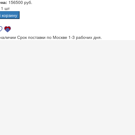
ена:
156500 руб.
а
1 шт
В корзину
 наличии
Срок поставки по Москве 1-3 рабочих дня.