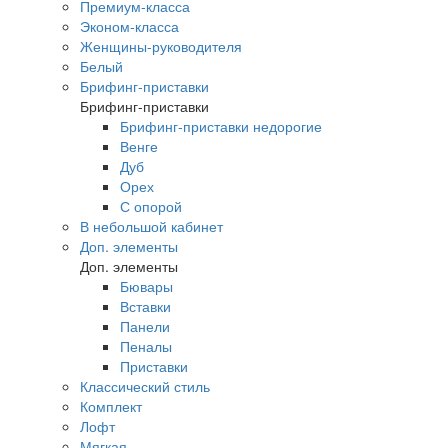
Премиум-класса
Эконом-класса
Женщины-руководителя
Белый
Брифинг-приставки
Брифинг-приставки
Брифинг-приставки недорогие
Венге
Дуб
Орех
С опорой
В небольшой кабинет
Доп. элементы
Доп. элементы
Бювары
Вставки
Панели
Пеналы
Приставки
Классический стиль
Комплект
Лофт
Мягкая