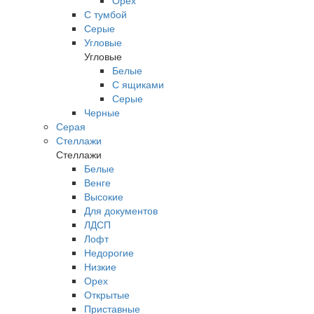
Орех
С тумбой
Серые
Угловые
Угловые
Белые
С ящиками
Серые
Черные
Серая
Стеллажи
Стеллажи
Белые
Венге
Высокие
Для документов
ЛДСП
Лофт
Недорогие
Низкие
Орех
Открытые
Приставные