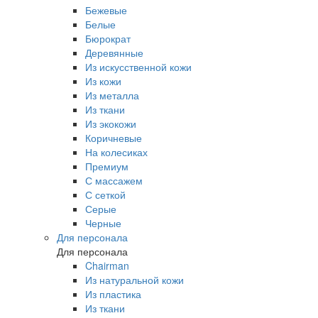
Бежевые
Белые
Бюрократ
Деревянные
Из искусственной кожи
Из кожи
Из металла
Из ткани
Из экокожи
Коричневые
На колесиках
Премиум
С массажем
С сеткой
Серые
Черные
Для персонала
Для персонала
Chairman
Из натуральной кожи
Из пластика
Из ткани