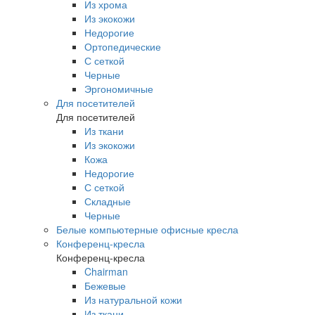
Из хрома
Из экокожи
Недорогие
Ортопедические
С сеткой
Черные
Эргономичные
Для посетителей
Для посетителей
Из ткани
Из экокожи
Кожа
Недорогие
С сеткой
Складные
Черные
Белые компьютерные офисные кресла
Конференц-кресла
Конференц-кресла
Chairman
Бежевые
Из натуральной кожи
Из ткани