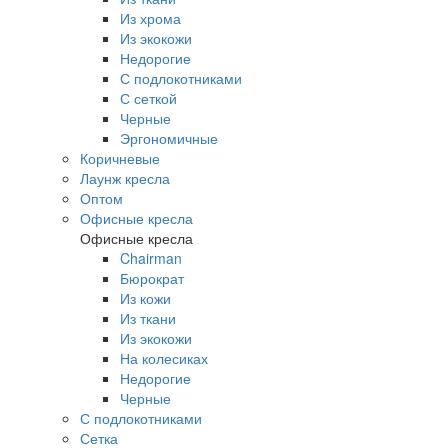
Из хрома
Из экокожи
Недорогие
С подлокотниками
С сеткой
Черные
Эргономичные
Коричневые
Лаунж кресла
Оптом
Офисные кресла
Офисные кресла
Chairman
Бюрократ
Из кожи
Из ткани
Из экокожи
На колесиках
Недорогие
Черные
С подлокотниками
Сетка