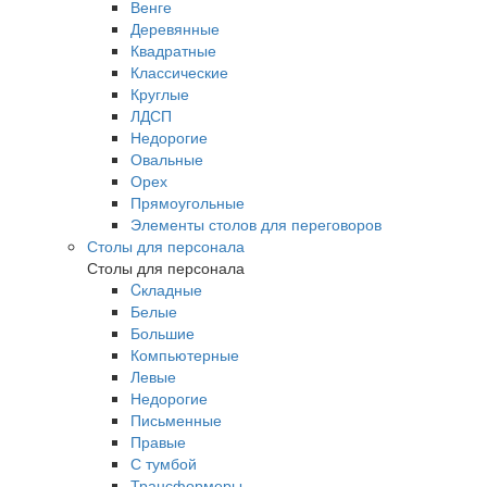
Венге
Деревянные
Квадратные
Классические
Круглые
ЛДСП
Недорогие
Овальные
Орех
Прямоугольные
Элементы столов для переговоров
Столы для персонала
Столы для персонала
Cкладные
Белые
Большие
Компьютерные
Левые
Недорогие
Письменные
Правые
С тумбой
Трансформеры