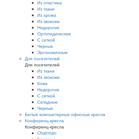
Из пластика
Из ткани
Из хрома
Из экокожи
Недорогие
Ортопедические
С сеткой
Черные
Эргономичные
Для посетителей
Для посетителей
Из ткани
Из экокожи
Кожа
Недорогие
С сеткой
Складные
Черные
Белые компьютерные офисные кресла
Конференц-кресла
Конференц-кресла
Chairman