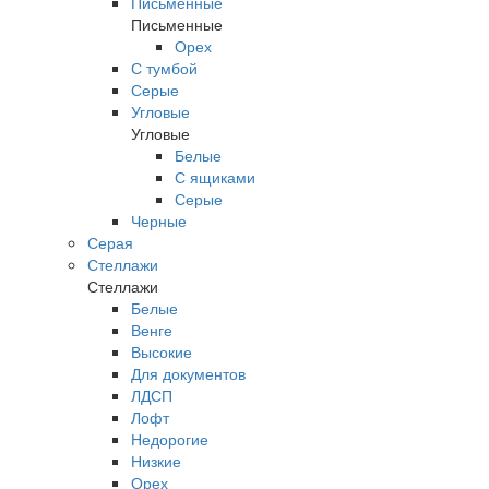
Письменные
Письменные
Орех
С тумбой
Серые
Угловые
Угловые
Белые
С ящиками
Серые
Черные
Серая
Стеллажи
Стеллажи
Белые
Венге
Высокие
Для документов
ЛДСП
Лофт
Недорогие
Низкие
Орех