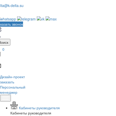
lta@k-delta.su
казать звонок
Поиск
0
Дизайн-проект
заказать
Персональный
менеджер
Кабинеты руководителя
Кабинеты руководителя