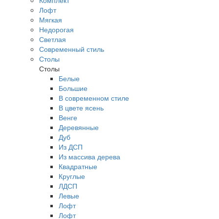
Комплект
Лофт
Мягкая
Недорогая
Светлая
Современный стиль
Столы
Столы
Белые
Большие
В современном стиле
В цвете ясень
Венге
Деревянные
Дуб
Из ДСП
Из массива дерева
Квадратные
Круглые
ЛДСП
Левые
Лофт
Лофт