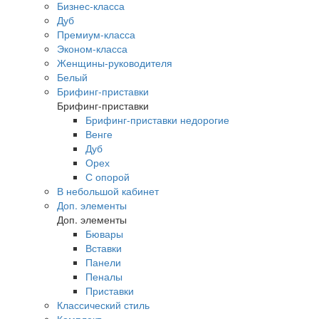
Бизнес-класса
Дуб
Премиум-класса
Эконом-класса
Женщины-руководителя
Белый
Брифинг-приставки
Брифинг-приставки
Брифинг-приставки недорогие
Венге
Дуб
Орех
С опорой
В небольшой кабинет
Доп. элементы
Доп. элементы
Бювары
Вставки
Панели
Пеналы
Приставки
Классический стиль