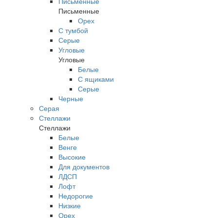
Письменные
Письменные
Орех
С тумбой
Серые
Угловые
Угловые
Белые
С ящиками
Серые
Черные
Серая
Стеллажи
Стеллажи
Белые
Венге
Высокие
Для документов
ЛДСП
Лофт
Недорогие
Низкие
Орех